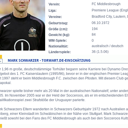
FC Middlesbrough
Verein:
Premiere League (Eng
Liga:
Bradford City, Lauter
Vereine:
06.10.1972
Geburtstag:
194
Größe (cm):
84
Gewicht (kg):
WM-Spiele:
0
australisch / deutsch
Nationalität:
36 (1.5.06)
Länderspiele:
r 1,96 m große, deutschstämmige Torhüter begann seine Karriere bei Dynamo Dre
gebot des 1. FC Kaiserslautern (1995/96), bevor er in der englischen Premier League
it 1997 steht er beim Middlesbrough F.C. zwischen den Pfosten. Mit diesem Club 
gapokal.
warzer spielte bisher mehr als 20 Mal in der australischen Nationalelf, unter an
05. Im November 2005 war er der Held der Socceroos, als er im entscheidenden 
lifikationsspiel zwei Strafstöße der Uruguayer parierte.
rk Schwarzers Eltern wanderten in Schwarzers Geburtsjahr 1972 nach Australien a
iberg, einer Kleinstadt im Schwäbischen in der Nähe von Stuttgart. Mark Schwarzer
nießt sowohl bei den Fans des FC Middlesbrough als auch bei den Socceroos Kults