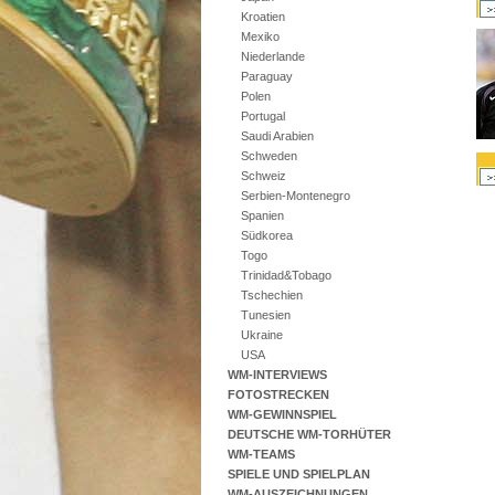
Kroatien
Mexiko
Niederlande
Paraguay
Polen
Portugal
Saudi Arabien
Schweden
Schweiz
Serbien-Montenegro
Spanien
Südkorea
Togo
Trinidad&Tobago
Tschechien
Tunesien
Ukraine
USA
WM-INTERVIEWS
FOTOSTRECKEN
WM-GEWINNSPIEL
DEUTSCHE WM-TORHÜTER
WM-TEAMS
SPIELE UND SPIELPLAN
WM-AUSZEICHNUNGEN