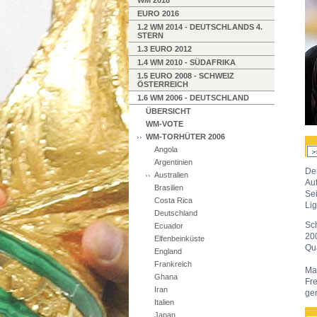
WM 2018
EURO 2016
1.2 WM 2014 - DEUTSCHLANDS 4.
STERN
1.3 EURO 2012
1.4 WM 2010 - SÜDAFRIKA
1.5 EURO 2008 - SCHWEIZ
ÖSTERREICH
1.6 WM 2006 - DEUTSCHLAND
ÜBERSICHT
WM-VOTE
WM-TORHÜTER 2006
Angola
Argentinien
De
Australien
Auf
Brasilien
Se
Costa Rica
Li
Deutschland
Sch
Ecuador
20
Elfenbeinküste
Qua
England
Frankreich
Ma
Ghana
Fre
Iran
ge
Italien
Japan