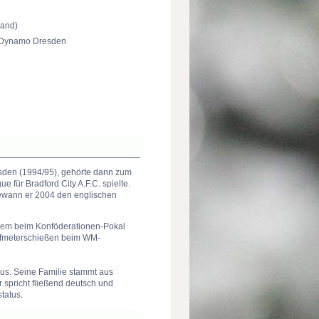
land)
n, Dynamo Dresden
sden (1994/95), gehörte dann zum
 für Bradford City A.F.C. spielte.
gewann er 2004 den englischen
derem beim Konföderationen-Pokal
Elfmeterschießen beim WM-
us. Seine Familie stammt aus
 spricht fließend deutsch und
tatus.