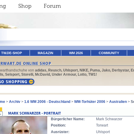
ing
Shop
Forum
TW.DE-SHOP
MAGAZIN
WM 2026
COMMUNITY
rwarthandschuhe von
adidas, Reusch, Uhlsport, NIKE, Puma, Jako, Derbystar, E
ls, Selsport, Storelli, McDavid, Under Armour, Lotto, TW1!
me
>
Archiv
>
1.6 WM 2006 - Deutschland
>
WM-Torhüter 2006
>
Australien
>
S
Bürgerlicher Name:
Mark Schwarzer
Position:
Torwart
Ausrüster:
Uhlsport