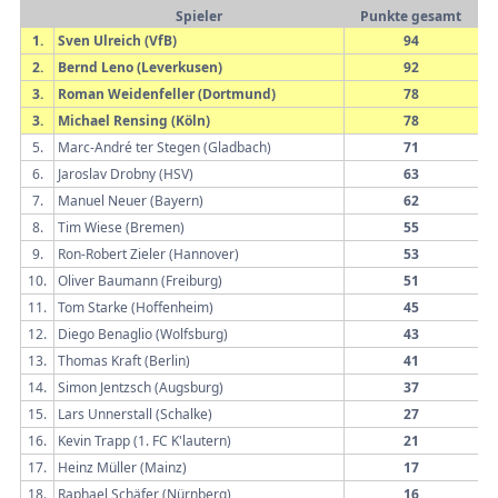
Spieler
Punkte gesamt
1.
Sven Ulreich (VfB)
94
2.
Bernd Leno (Leverkusen)
92
3.
Roman Weidenfeller (Dortmund)
78
3.
Michael Rensing (Köln)
78
5.
Marc-André ter Stegen (Gladbach)
71
6.
Jaroslav Drobny (HSV)
63
7.
Manuel Neuer (Bayern)
62
8.
Tim Wiese (Bremen)
55
9.
Ron-Robert Zieler (Hannover)
53
10.
Oliver Baumann (Freiburg)
51
11.
Tom Starke (Hoffenheim)
45
12.
Diego Benaglio (Wolfsburg)
43
13.
Thomas Kraft (Berlin)
41
14.
Simon Jentzsch (Augsburg)
37
15.
Lars Unnerstall (Schalke)
27
16.
Kevin Trapp (1. FC K'lautern)
21
17.
Heinz Müller (Mainz)
17
18.
Raphael Schäfer (Nürnberg)
16