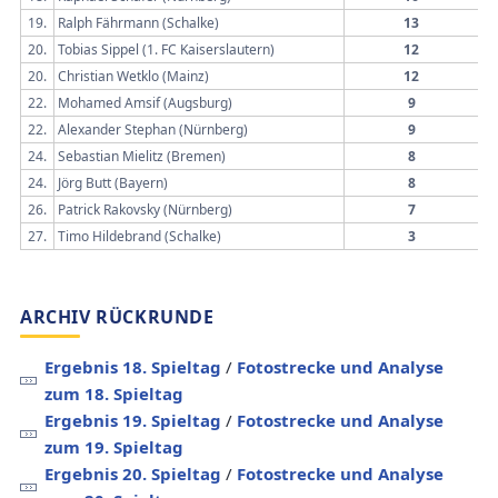
19.
Ralph Fährmann (Schalke)
13
20.
Tobias Sippel (1. FC Kaiserslautern)
12
20.
Christian Wetklo (Mainz)
12
22.
Mohamed Amsif (Augsburg)
9
22.
Alexander Stephan (Nürnberg)
9
24.
Sebastian Mielitz (Bremen)
8
24.
Jörg Butt (Bayern)
8
26.
Patrick Rakovsky (Nürnberg)
7
27.
Timo Hildebrand (Schalke)
3
ARCHIV RÜCKRUNDE
Ergebnis 18. Spieltag
/
Fotostrecke und Analyse
zum 18. Spieltag
Ergebnis 19. Spieltag
/
Fotostrecke und Analyse
zum 19. Spieltag
Ergebnis 20. Spieltag
/
Fotostrecke und Analyse