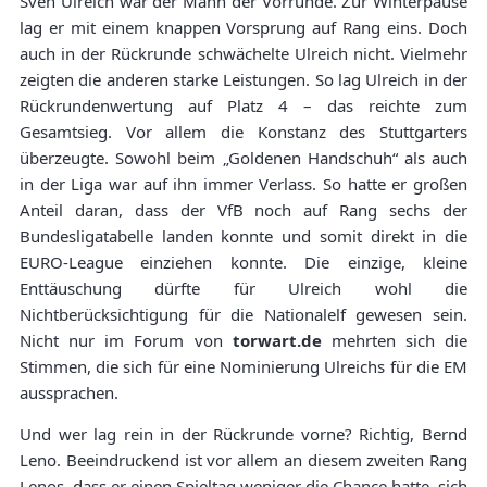
Sven Ulreich war der Mann der Vorrunde. Zur Winterpause
lag er mit einem knappen Vorsprung auf Rang eins. Doch
auch in der Rückrunde schwächelte Ulreich nicht. Vielmehr
zeigten die anderen starke Leistungen. So lag Ulreich in der
Rückrundenwertung auf Platz 4 – das reichte zum
Gesamtsieg. Vor allem die Konstanz des Stuttgarters
überzeugte. Sowohl beim „Goldenen Handschuh“ als auch
in der Liga war auf ihn immer Verlass. So hatte er großen
Anteil daran, dass der VfB noch auf Rang sechs der
Bundesligatabelle landen konnte und somit direkt in die
EURO-League einziehen konnte. Die einzige, kleine
Enttäuschung dürfte für Ulreich wohl die
Nichtberücksichtigung für die Nationalelf gewesen sein.
Nicht nur im Forum von
torwart.de
mehrten sich die
Stimmen, die sich für eine Nominierung Ulreichs für die EM
aussprachen.
Und wer lag rein in der Rückrunde vorne? Richtig, Bernd
Leno. Beeindruckend ist vor allem an diesem zweiten Rang
Lenos, dass er einen Spieltag weniger die Chance hatte, sich