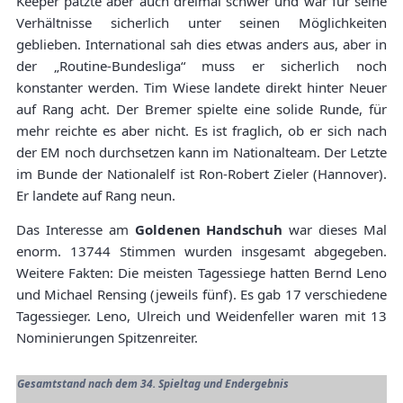
Keeper patzte aber auch dreimal schwer und war für seine
Verhältnisse sicherlich unter seinen Möglichkeiten
geblieben. International sah dies etwas anders aus, aber in
der „Routine-Bundesliga“ muss er sicherlich noch
konstanter werden. Tim Wiese landete direkt hinter Neuer
auf Rang acht. Der Bremer spielte eine solide Runde, für
mehr reichte es aber nicht. Es ist fraglich, ob er sich nach
der EM noch durchsetzen kann im Nationalteam. Der Letzte
im Bunde der Nationalelf ist Ron-Robert Zieler (Hannover).
Er landete auf Rang neun.
Das Interesse am
Goldenen Handschuh
war dieses Mal
enorm. 13744 Stimmen wurden insgesamt abgegeben.
Weitere Fakten: Die meisten Tagessiege hatten Bernd Leno
und Michael Rensing (jeweils fünf). Es gab 17 verschiedene
Tagessieger. Leno, Ulreich und Weidenfeller waren mit 13
Nominierungen Spitzenreiter.
Gesamtstand nach dem 34. Spieltag und Endergebnis