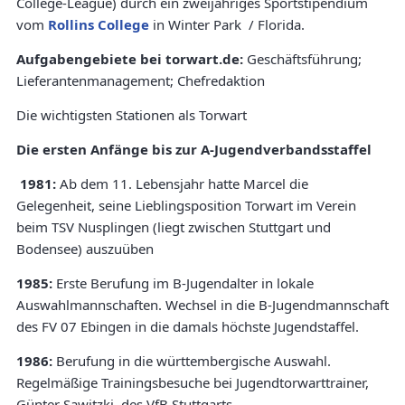
College-League) durch ein zweijähriges Sportstipendium
vom
Rollins College
in Winter Park / Florida.
Aufgabengebiete bei torwart.de:
Geschäftsführung;
Lieferantenmanagement; Chefredaktion
Die wichtigsten Stationen als Torwart
Die ersten Anfänge bis zur A-Jugendverbandsstaffel
1981:
Ab dem 11. Lebensjahr hatte Marcel die
Gelegenheit, seine Lieblingsposition Torwart im Verein
beim TSV Nusplingen (liegt zwischen Stuttgart und
Bodensee) auszuüben
1985:
Erste Berufung im B-Jugendalter in lokale
Auswahlmannschaften. Wechsel in die B-Jugendmannschaft
des FV 07 Ebingen in die damals höchste Jugendstaffel.
1986:
Berufung in die württembergische Auswahl.
Regelmäßige Trainingsbesuche bei Jugendtorwarttrainer,
Günter Sawitzki, des VfB Stuttgarts.