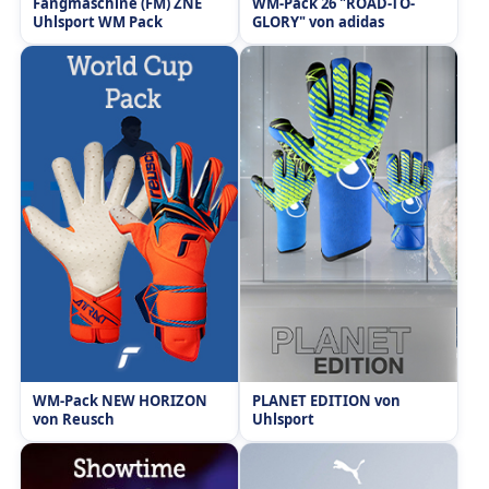
Fangmaschine (FM) ZNE
WM-Pack 26 "ROAD-TO-
Uhlsport WM Pack
GLORY" von adidas
WM-Pack NEW HORIZON
PLANET EDITION von
von Reusch
Uhlsport