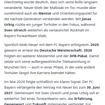
Gleichzeitig wurde deutlich, dass sich seine Rolle langsam
veränderte. Neuer blieb der Maßstab im Tor, musste aber
zunehmend auch als
Mentor
und Orientierungspunkt für
die nächste Generation verstanden werden. Mit
Jonas
Urbig
rückte ein junger Torhüter in den Fokus, während
Sven Ulreich
weiterhin als verlässlicher Rückhalt im
Bayern-Torwartteam blieb.
Sportlich blieb Neuer mit dem FC Bayern erfolgreich.
2025
gewann er erneut die
Deutsche Meisterschaft
,
2026
folgten ein weiterer Meistertitel und der
DFB-Pokal
. Damit
setzte sich seine außergewöhnliche Titelsammlung in
München fort — auch in einer Phase, in der viele andere
Torhüter längst ihre Karriere beendet hätten.
Im Mai 2026 folgte schließlich ein klares Signal: Der FC
Bayern verlängerte den Vertrag mit Neuer bis zum
30. Juni
2027
. Gemeinsam mit Sven Ulreich und Jonas Urbig soll er
weiterhin Teil eines Torwartteams sein, das
Erfahrung
,
Gegenwart
und
Zukunft
miteinander verbindet. Für