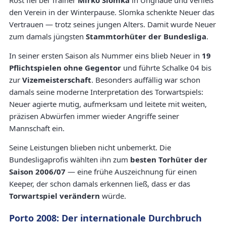
Rost fiel bei Trainer
Mirko Slomka
in Ungnade und verließ
den Verein in der Winterpause. Slomka schenkte Neuer das
Vertrauen — trotz seines jungen Alters. Damit wurde Neuer
zum damals jüngsten
Stammtorhüter der Bundesliga
.
In seiner ersten Saison als Nummer eins blieb Neuer in
19
Pflichtspielen ohne Gegentor
und führte Schalke 04 bis
zur
Vizemeisterschaft
. Besonders auffällig war schon
damals seine moderne Interpretation des Torwartspiels:
Neuer agierte mutig, aufmerksam und leitete mit weiten,
präzisen Abwürfen immer wieder Angriffe seiner
Mannschaft ein.
Seine Leistungen blieben nicht unbemerkt. Die
Bundesligaprofis wählten ihn zum
besten Torhüter der
Saison 2006/07
— eine frühe Auszeichnung für einen
Keeper, der schon damals erkennen ließ, dass er das
Torwartspiel verändern
würde.
Porto 2008: Der internationale Durchbruch