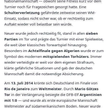
Nationalmannschaft — obwohl seine Fitness kurz vor dem
Turnier noch für Fragezeichen gesorgt hatte. Eine
Schulterverletzung
gefährdete zeitweise seinen WM-
Einsatz, sodass nicht sicher war, ob er rechtzeitig zum
Auftakt wieder voll belastbar sein würde.
Neuer wurde jedoch rechtzeitig fit, stand in allen
sieben
Partien
im Tor und prägte das Turnier mit einer Spielweise,
die weit über klassisches Torwartspiel hinausging.
Besonders im
Achtelfinale gegen Algerien
wurde er zum
Symbol des modernen
mitspielenden Torhüters
. Immer
wieder verteidigte er weit vor dem eigenen Strafraum,
klärte gefährliche Situationen und gab der deutschen
Mannschaft damit die notwendige Absicherung.
Am
13. Juli 2014
krönte sich Deutschland im Finale von
Rio de Janeiro
zum
Weltmeister
. Durch
Mario Götzes
Tor
in der Verlängerung besiegte die DFB-Elf
Argentinien
mit 1:0
— und wurde als erste europäische Mannschaft
Weltmeister auf südamerikanischem Boden. Neuer wurde