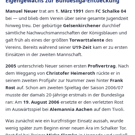
Eigengewächs zur Bundesliga-Entdeckung
Manuel Neuer
trat am
1. März 1991
dem
FC Schalke 04
bei — und blieb dem Verein über seine gesamte Jugendzeit
hinweg treu. Der gebürtige
Gelsenkirchener
durchlief
sämtliche Nachwuchsmannschaften der Königsblauen und
galt früh als eines der größten
Torwarttalente
des
Vereins. Bereits während seiner
U19-Zeit
kam er zu ersten
Einsätzen in der zweiten Mannschaft.
2005
unterschrieb Neuer seinen ersten
Profivertrag
. Nach
dem Weggang von
Christofer Heimeroth
rückte er in
seinem zweiten Profijahr zur Nummer zwei hinter
Frank
Rost
auf. Schon am zweiten Spieltag der Saison 2006/07
musste der damals 20-Jährige erstmals in der Bundesliga
ran: Am
19. August 2006
ersetzte er den verletzten Rost
im Auswärtsspiel bei
Alemannia Aachen
auf dem Tivoli.
Was zunächst wie ein kurzfristiger Einsatz aussah, wurde
wenig später zum Beginn einer neuen Ära im Schalker Tor.