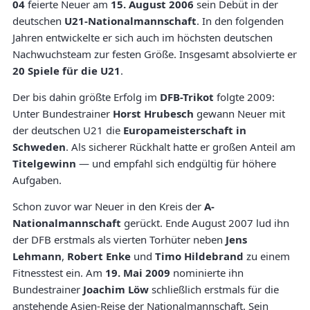
04
feierte Neuer am
15. August 2006
sein Debüt in der
deutschen
U21-Nationalmannschaft
. In den folgenden
Jahren entwickelte er sich auch im höchsten deutschen
Nachwuchsteam zur festen Größe. Insgesamt absolvierte er
20 Spiele für die U21
.
Der bis dahin größte Erfolg im
DFB-Trikot
folgte 2009:
Unter Bundestrainer
Horst Hrubesch
gewann Neuer mit
der deutschen U21 die
Europameisterschaft in
Schweden
. Als sicherer Rückhalt hatte er großen Anteil am
Titelgewinn
— und empfahl sich endgültig für höhere
Aufgaben.
Schon zuvor war Neuer in den Kreis der
A-
Nationalmannschaft
gerückt. Ende August 2007 lud ihn
der DFB erstmals als vierten Torhüter neben
Jens
Lehmann
,
Robert Enke
und
Timo Hildebrand
zu einem
Fitnesstest ein. Am
19. Mai 2009
nominierte ihn
Bundestrainer
Joachim Löw
schließlich erstmals für die
anstehende Asien-Reise der Nationalmannschaft. Sein