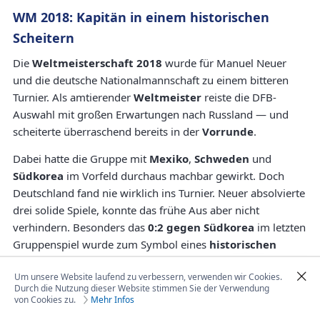
WM 2018: Kapitän in einem historischen
Scheitern
Die
Weltmeisterschaft 2018
wurde für Manuel Neuer
und die deutsche Nationalmannschaft zu einem bitteren
Turnier. Als amtierender
Weltmeister
reiste die DFB-
Auswahl mit großen Erwartungen nach Russland — und
scheiterte überraschend bereits in der
Vorrunde
.
Dabei hatte die Gruppe mit
Mexiko
,
Schweden
und
Südkorea
im Vorfeld durchaus machbar gewirkt. Doch
Deutschland fand nie wirklich ins Turnier. Neuer absolvierte
drei solide Spiele, konnte das frühe Aus aber nicht
verhindern. Besonders das
0:2 gegen Südkorea
im letzten
Gruppenspiel wurde zum Symbol eines
historischen
Scheiterns
.
Um unsere Website laufend zu verbessern, verwenden wir Cookies.
Für Neuer selbst war die WM dennoch ein besonderer
Durch die Nutzung dieser Website stimmen Sie der Verwendung
von Cookies zu.
Mehr Infos
Einschnitt: Er führte die deutsche Nationalmannschaft