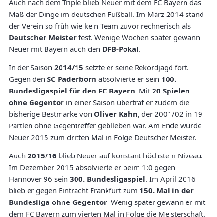
Auch nach dem Triple blieb Neuer mit dem FC Bayern das
Maß der Dinge im deutschen Fußball. Im März 2014 stand
der Verein so früh wie kein Team zuvor rechnerisch als
Deutscher Meister
fest. Wenige Wochen später gewann
Neuer mit Bayern auch den
DFB-Pokal
.
In der Saison
2014/15
setzte er seine Rekordjagd fort.
Gegen den
SC Paderborn
absolvierte er sein
100.
Bundesligaspiel für den FC Bayern
. Mit
20 Spielen
ohne Gegentor
in einer Saison übertraf er zudem die
bisherige Bestmarke von
Oliver Kahn
, der 2001/02 in 19
Partien ohne Gegentreffer geblieben war. Am Ende wurde
Neuer 2015 zum dritten Mal in Folge Deutscher Meister.
Auch
2015/16
blieb Neuer auf konstant höchstem Niveau.
Im Dezember 2015 absolvierte er beim 1:0 gegen
Hannover 96 sein
300. Bundesligaspiel
. Im April 2016
blieb er gegen Eintracht Frankfurt zum
150. Mal in der
Bundesliga ohne Gegentor
. Wenig später gewann er mit
dem FC Bayern zum vierten Mal in Folge die Meisterschaft.