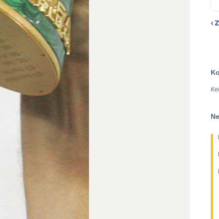
‹ 
Ko
Ke
Ne