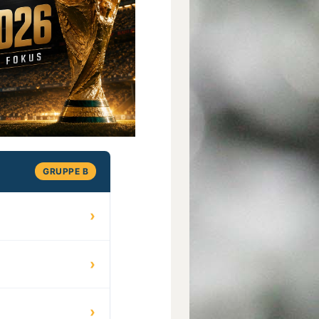
GRUPPE B
›
›
›