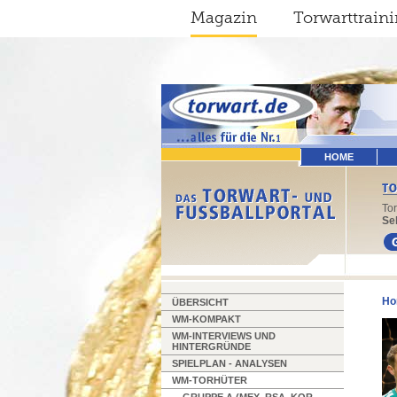
Magazin
Torwarttrain
HOME
To
Sel
Ho
ÜBERSICHT
WM-KOMPAKT
WM-INTERVIEWS UND
HINTERGRÜNDE
SPIELPLAN - ANALYSEN
WM-TORHÜTER