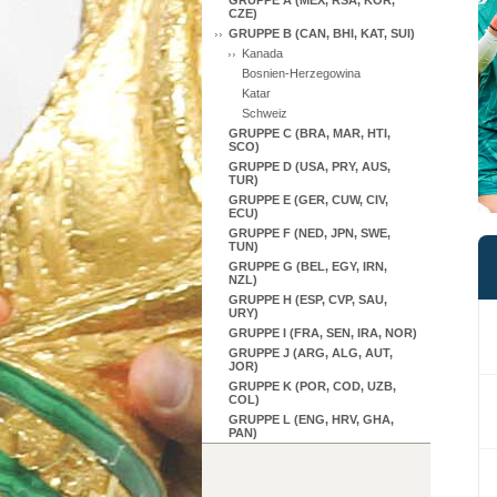
GRUPPE A (MEX, RSA, KOR,
CZE)
GRUPPE B (CAN, BHI, KAT, SUI)
Kanada
Bosnien-Herzegowina
Katar
Schweiz
GRUPPE C (BRA, MAR, HTI,
SCO)
GRUPPE D (USA, PRY, AUS,
TUR)
GRUPPE E (GER, CUW, CIV,
ECU)
GRUPPE F (NED, JPN, SWE,
TUN)
GRUPPE G (BEL, EGY, IRN,
NZL)
GRUPPE H (ESP, CVP, SAU,
URY)
GRUPPE I (FRA, SEN, IRA, NOR)
GRUPPE J (ARG, ALG, AUT,
JOR)
GRUPPE K (POR, COD, UZB,
COL)
GRUPPE L (ENG, HRV, GHA,
PAN)