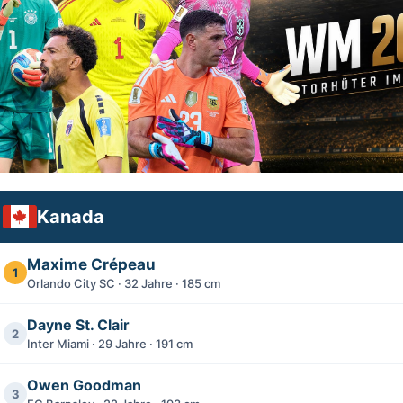
Kanada
Maxime Crépeau
1
Orlando City SC · 32 Jahre · 185 cm
Dayne St. Clair
2
Inter Miami · 29 Jahre · 191 cm
Owen Goodman
3