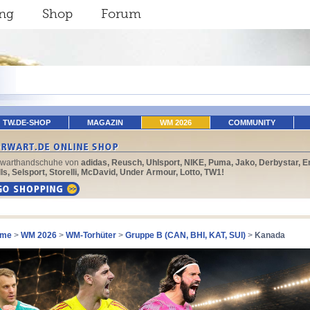
ing
Shop
Forum
TW.DE-SHOP
MAGAZIN
WM 2026
COMMUNITY
rwarthandschuhe von
adidas, Reusch, Uhlsport, NIKE, Puma, Jako, Derbystar, E
ls, Selsport, Storelli, McDavid, Under Armour, Lotto, TW1!
me
>
WM 2026
>
WM-Torhüter
>
Gruppe B (CAN, BHI, KAT, SUI)
>
Kanada