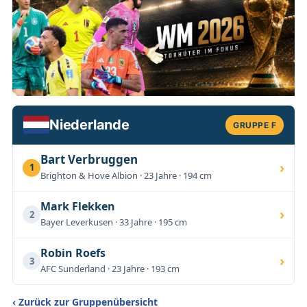
Niederlande
GRUPPE F
Bart Verbruggen
›
1
Brighton & Hove Albion · 23 Jahre · 194 cm
Mark Flekken
›
2
Bayer Leverkusen · 33 Jahre · 195 cm
Robin Roefs
›
3
AFC Sunderland · 23 Jahre · 193 cm
‹ Zurück zur Gruppenübersicht