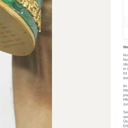
We
Nor
Nu
st
in 
04 
du
Im 
Pfl
jew
Pfl
zu
Sei
spe
Übe
Erf