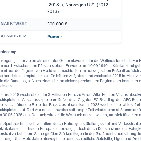
(2013–), Norwegen U21 (2012–
2013)
MARKTWERT
500.000 €
AUSRÜSTER
Puma ›
rdegang:
wegen gilt bei vielen als einer der Geheimfavoriten für die Weltmeisterschaft. Fü
mmer 1 zwischen den Pfosten stehen. Er wurde am 10.09.1990 in Kristiansund geb
ammt aus der Jugend von Hødd und machte früh im norwegischen Fußball auf sich 
seiner Heimat empfahl er sich für höhere Aufgaben und wechselte 2015 im Alter vo
in die Bundesliga. Nach einem für ihn vielversprechenden Beginn aber konnte er er 
rchsetzen.
Jahre 2018 wechselte er für 3 Millionen Euro zu Aston Villa. Bei den Villans absolvi
ichtspiele. Im Anschluss spielte er für Norwich City, den FC Reading, den AFC Bo
eils nicht über die Rolle des Back-Ups hinaus kaum. 2023 wechselte er ablösefrei z
ichtspielen auf. Dort war er stellenweise seit langer Zeit wieder einmal Stammtorhüte
m 30.06.2026 aus. Dadurch wird er die WM auch nutzen wollen, um sich für einen 
n Spiel zeichnet sich vor allem durch Ruhe, gutes Stellungsspiel und Verlässlichkei
ktakulärsten Torhütern Europas, überzeugt jedoch durch Konstanz und die Fähigke
rsicht zu behalten. Seine größten Stärken liegen in der Strafraumbeherrschung, i
ahrung. Über viele Jahre hinweg hat er unterschiedliche Spielstile, Ligen und Dru