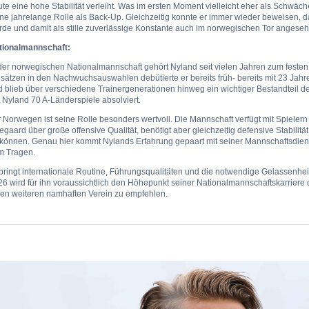
te eine hohe Stabilität verleiht. Was im ersten Moment vielleicht eher als Schwäche
ne jahrelange Rolle als Back-Up. Gleichzeitig konnte er immer wieder beweisen, d
rde und damit als stille zuverlässige Konstante auch im norwegischen Tor anges
tionalmannschaft:
der norwegischen Nationalmannschaft gehört Nyland seit vielen Jahren zum festen 
sätzen in den Nachwuchsauswahlen debütierte er bereits früh- bereits mit 23 Jahre
d blieb über verschiedene Trainergenerationen hinweg ein wichtiger Bestandteil 
 Nyland 70 A-Länderspiele absolviert.
 Norwegen ist seine Rolle besonders wertvoll. Die Mannschaft verfügt mit Spielern
gaard über große offensive Qualität, benötigt aber gleichzeitig defensive Stabili
 können. Genau hier kommt Nylands Erfahrung gepaart mit seiner Mannschaftsdienl
m Tragen.
bringt internationale Routine, Führungsqualitäten und die notwendige Gelassenhei
6 wird für ihn voraussichtlich den Höhepunkt seiner Nationalmannschaftskarriere d
nen weiteren namhaften Verein zu empfehlen.