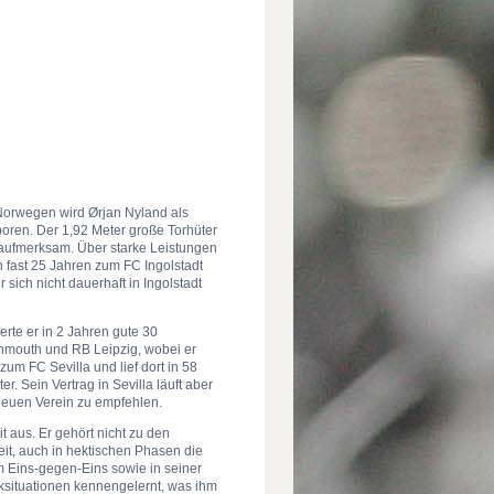
r Norwegen wird Ørjan Nyland als
oren. Der 1,92 Meter große Torhüter
aufmerksam. Über starke Leistungen
n fast 25 Jahren zum FC Ingolstadt
sich nicht dauerhaft in Ingolstadt
erte er in 2 Jahren gute 30
urnmouth und RB Leipzig, wobei er
um FC Sevilla und lief dort in 58
r. Sein Vertrag in Sevilla läuft aber
neuen Verein zu empfehlen.
t aus. Er gehört nicht zu den
it, auch in hektischen Phasen die
m Eins-gegen-Eins sowie in seiner
cksituationen kennengelernt, was ihm