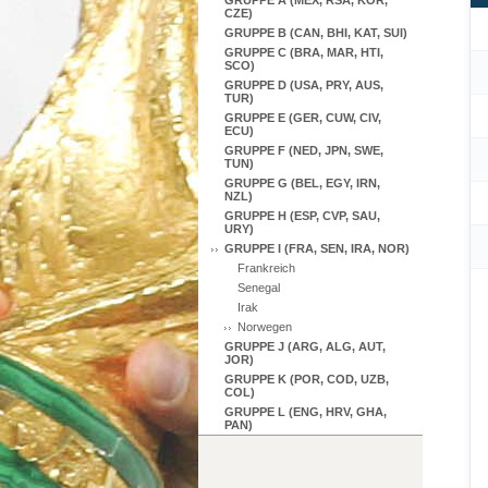
GRUPPE A (MEX, RSA, KOR,
CZE)
GRUPPE B (CAN, BHI, KAT, SUI)
GRUPPE C (BRA, MAR, HTI,
SCO)
GRUPPE D (USA, PRY, AUS,
TUR)
GRUPPE E (GER, CUW, CIV,
ECU)
GRUPPE F (NED, JPN, SWE,
TUN)
GRUPPE G (BEL, EGY, IRN,
NZL)
GRUPPE H (ESP, CVP, SAU,
URY)
GRUPPE I (FRA, SEN, IRA, NOR)
Frankreich
Senegal
Irak
Norwegen
GRUPPE J (ARG, ALG, AUT,
JOR)
GRUPPE K (POR, COD, UZB,
COL)
GRUPPE L (ENG, HRV, GHA,
PAN)