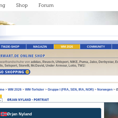
ing
Shop
Forum
TW.DE-SHOP
MAGAZIN
WM 2026
COMMUNITY
rwarthandschuhe von
adidas, Reusch, Uhlsport, NIKE, Puma, Jako, Derbystar, E
ls, Selsport, Storelli, McDavid, Under Armour, Lotto, TW1!
me
>
WM 2026
>
WM-Torhüter
>
Gruppe I (FRA, SEN, IRA, NOR)
>
Norwegen
>
Ø
Ørjan Nyland