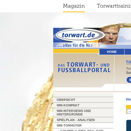
Magazin
Torwarttrain
HOME
To
Sel
Ho
ÜBERSICHT
WM-KOMPAKT
WM-INTERVIEWS UND
HINTERGRÜNDE
SPIELPLAN - ANALYSEN
WM-TORHÜTER