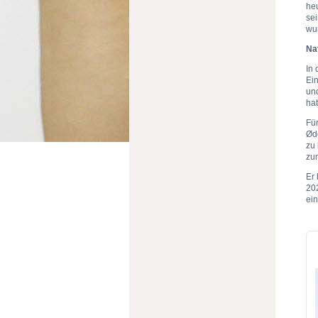
heu
sei
wu
Na
In 
Ein
un
hat
Für
Øde
zu
zu
Er 
202
ei