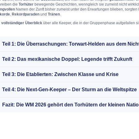
hreiben die
Torhüter
bewegende Geschichten, wenngleich sie zumeist nicht wirklic
angvollen
Namen der Zunft bisher zumeist unter den Erwartungen blieben, sorgten
korde
,
Rekordparaden
und
Tränen
.
n
vollständiger Überblick
über alle Keeper, die in der Gruppenphase aufgefallen sin
Teil 1: Die Überraschungen: Torwart-Helden aus dem Nich
Teil 2: Das mexikanische Doppel: Legende trifft Zukunft
Teil 3: Die Etablierten: Zwischen Klasse und Krise
Teil 4: Die Next-Gen-Keeper – Der Sturm an die Weltspitze
Fazit: Die WM 2026 gehört den Torhütern der kleinen Nati