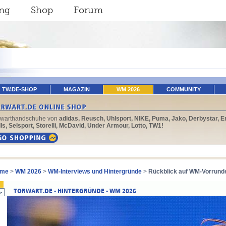
ing
Shop
Forum
TW.DE-SHOP
MAGAZIN
WM 2026
COMMUNITY
rwarthandschuhe von
adidas, Reusch, Uhlsport, NIKE, Puma, Jako, Derbystar, E
ls, Selsport, Storelli, McDavid, Under Armour, Lotto, TW1!
me
>
WM 2026
>
WM-Interviews und Hintergründe
>
Rückblick auf WM-Vorrund