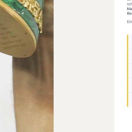
sc
kl
Re
Ei