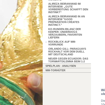
ALIREZA BEIRANVAND IM
INTERVIEW: „GUTE
VORBEREITUNG SCHAFFT DEN
INSTINKT“
ALIREZA BEIRANVAND IN AN
INTERVIEW "GOOD
PREPARATION CREATES
INSTINCT."
KO-RUNDEN-BILANZ DER
KEEPER: UNDERDOGS
VERZAUBERN, FAVORITEN
LIEFERN
RÜCKBLICK AUF WM-
VORRUNDE
ORLANDO GILL: PARAGUAYS
RÜCKHALT VOR DEM DUELL
MIT DEUTSCHLAND
NEUER GEGEN ECUADOR: DAS
TORWARTDILEMMA BEIM 1:2
SPIELPLAN - ANALYSEN
WM-TORHÜTER
Wi
o
Die
10