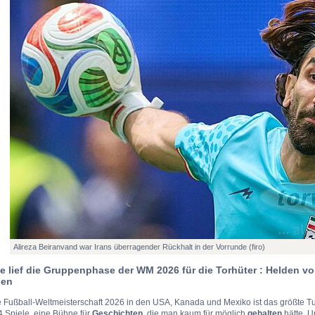
Alireza Beiranvand war Irans überragender Rückhalt in der Vorrunde (firo)
e lief die Gruppenphase der WM 2026 für die Torhüter : Helden v
ben
 Fußball-Weltmeisterschaft 2026 in den USA, Kanada und Mexiko ist das größte Tu
4 Spiele, eine Bühne für
Geschichten
, die man kaum für möglich
gehalten
hätte. U