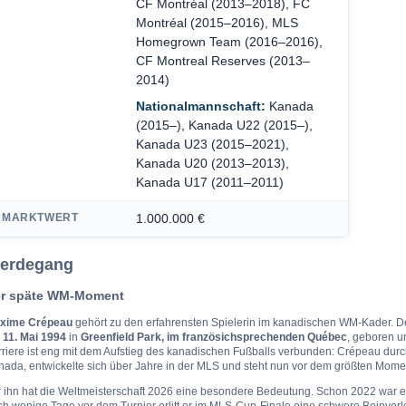
CF Montréal (2013–2018), FC
Montréal (2015–2016), MLS
Homegrown Team (2016–2016),
CF Montreal Reserves (2013–
2014)
Nationalmannschaft:
Kanada
(2015–), Kanada U22 (2015–),
Kanada U23 (2015–2021),
Kanada U20 (2013–2013),
Kanada U17 (2011–2011)
MARKTWERT
1.000.000 €
erdegang
r späte WM-Moment
xime Crépeau
gehört zu den erfahrensten Spielerin im kanadischen WM-Kader. 
m
11. Mai 1994
in
Greenfield Park, im französichsprechenden Québec
, geboren u
riere ist eng mit dem Aufstieg des kanadischen Fußballs verbunden: Crépeau durc
nada, entwickelte sich über Jahre in der MLS und steht nun vor dem größten Mome
r ihn hat die Weltmeisterschaft 2026 eine besondere Bedeutung. Schon 2022 war e
h wenige Tage vor dem Turnier erlitt er im MLS-Cup-Finale eine schwere Beinverlet