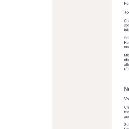
Por
To
Cré
son
Int
Sei
He
und
Mit
abe
all
Rü
N
Vo
Cr
ka
an
Se