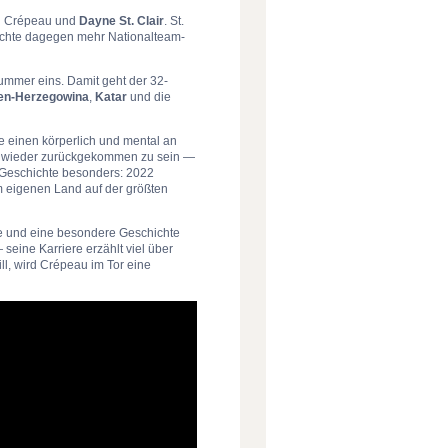
en Crépeau und
Dayne St. Clair
. St.
achte dagegen mehr Nationalteam-
ummer eins. Damit geht der 32-
en-Herzegowina
,
Katar
und die
 einen körperlich und mental an
mer wieder zurückgekommen zu sein —
 Geschichte besonders: 2022
im eigenen Land auf der größten
rke und eine besondere Geschichte
ine Karriere erzählt viel über
l, wird Crépeau im Tor eine