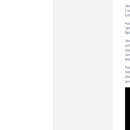
Vo
Cl
Er
Kur
Jä
Sc
Vo
sc
eg
ver
Bü
Für
mi
Wid
zen