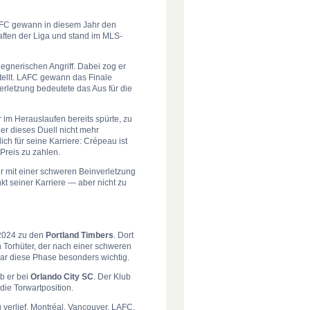
 LAFC gewann in diesem Jahr den
aften der Liga und stand im MLS-
egnerischen Angriff. Dabei zog er
tellt. LAFC gewann das Finale
erletzung bedeutete das Aus für die
 im Herauslaufen bereits spürte, zu
er dieses Duell nicht mehr
h für seine Karriere: Crépeau ist
Preis zu zahlen.
r mit einer schweren Beinverletzung
 seiner Karriere — aber nicht zu
 2024 zu den
Portland Timbers
. Dort
n Torhüter, der nach einer schweren
ar diese Phase besonders wichtig.
b er bei
Orlando City SC
. Der Klub
die Torwartposition.
g verlief. Montréal, Vancouver, LAFC,