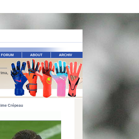
FORUM
ABOUT
ARCHIV
rima,
ime Crépeau