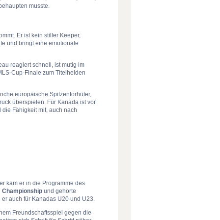
 behaupten musste.
mmt. Er ist kein stiller Keeper,
ute und bringt eine emotionale
u reagiert schnell, ist mutig im
MLS-Cup-Finale zum Titelhelden
manche europäische Spitzentorhüter,
uck überspielen. Für Kanada ist vor
 die Fähigkeit mit, auch nach
er kam er in die Programme des
Championship
und gehörte
te er auch für Kanadas U20 und U23.
inem Freundschaftsspiel gegen die