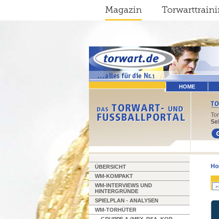
Magazin
Torwarttrain
HOME
To
Sel
Ho
ÜBERSICHT
WM-KOMPAKT
WM-INTERVIEWS UND
HINTERGRÜNDE
SPIELPLAN - ANALYSEN
WM-TORHÜTER