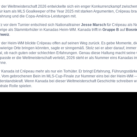
r der Weltmeisterschaft 2026 entwickelte sich ein enger Konkurrenzkampf zwisch
air kam als MLS Goalkeeper of the Year 2025 mit starken Argumenten, Crépeau br
fahrung und die Copa-América-Leistungen mit.
z vor dem Turnier entschied sich Nationaltrainer
Jesse Marsch
für Crépeau als N
hrige als Stammtorhüter in Kanadas Heim-WM. Kanada trifft in
Gruppe B
auf
Bosni
hweiz
.
r der Heim-WM blickte Crépeau offen auf seinen Weg zurück. Es gebe Momente, die
hwierige Orte bringen könnten, sagte er sinngemäß. Stolz sei er aber darauf, im
al, ob nach guten oder schlechten Erfahrungen. Genau diese Haltung macht seine
passte er die Weltmeisterschaft verletzt, 2026 steht er als Nummer eins Kanadas 
hne.
 Kanada ist Crépeau mehr als nur ein Torhüter. Er bringt Erfahrung, Führungsstä
t. Vom gebrochenen Bein im MLS-Cup-Finale zur Nummer eins bei der Heim-WM — se
erstandskraft. Wenn Kanada bei dieser Weltmeisterschaft Geschichte schreiben wil
trale Rolle spielen.