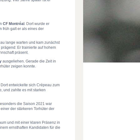
en
CF Montréal
. Dort wurde er
früh galt er als eines der
peau lange warten und kam zunächst
 prägend: Er trainierte auf hohem
nnschaft präsent.
y
ausgeliehen. Gerade die Zeit in
orhüter zeigen konnte.
. Dort entwickelte sich Crépeau zum
, und zahlte es mit starken
esonders die Saison 2021 war
s einer der stärkeren Torhüter der
raum und mit einer klaren Präsenz in
inem ernsthaften Kandidaten für die