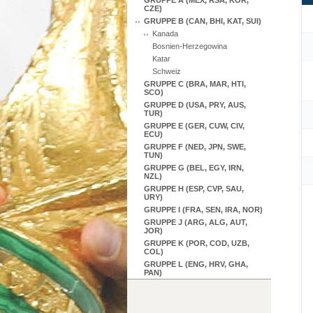
GRUPPE A (MEX, RSA, KOR,
CZE)
GRUPPE B (CAN, BHI, KAT, SUI)
Kanada
Bosnien-Herzegowina
Katar
Schweiz
GRUPPE C (BRA, MAR, HTI,
SCO)
GRUPPE D (USA, PRY, AUS,
TUR)
GRUPPE E (GER, CUW, CIV,
ECU)
GRUPPE F (NED, JPN, SWE,
TUN)
GRUPPE G (BEL, EGY, IRN,
NZL)
GRUPPE H (ESP, CVP, SAU,
URY)
GRUPPE I (FRA, SEN, IRA, NOR)
GRUPPE J (ARG, ALG, AUT,
JOR)
GRUPPE K (POR, COD, UZB,
COL)
GRUPPE L (ENG, HRV, GHA,
PAN)