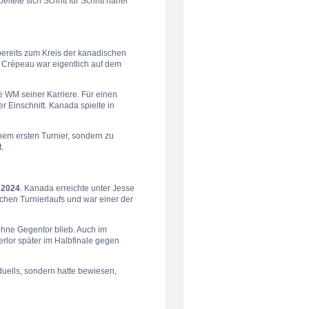
tete sich Schritt für Schritt näher
ereits zum Kreis der kanadischen
nd Crépeau war eigentlich auf dem
 WM seiner Karriere. Für einen
er Einschnitt. Kanada spielte in
em ersten Turnier, sondern zu
.
 2024
. Kanada erreichte unter Jesse
chen Turnierlaufs und war einer der
hne Gegentor blieb. Auch im
rlor später im Halbfinale gegen
duells, sondern hatte bewiesen,