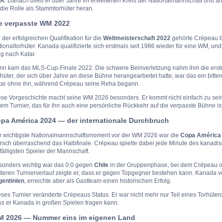
SA
. Danach blieb er über Jahre im erweiterten Kreis der Nationalmannschaft und arbei
die Rolle als Stammtorhüter heran.
e verpasste WM 2022
 der erfolgreichen Qualifikation für die
Weltmeisterschaft 2022
gehörte Crépeau b
ionaltorhüter. Kanada qualifizierte sich erstmals seit 1986 wieder für eine WM, u
g nach Katar.
nn kam das MLS-Cup-Finale 2022. Die schwere Beinverletzung nahm ihm die erste
hüter, der sich über Jahre an diese Bühne herangearbeitet hatte, war das ein bitter
tar ohne ihn, während Crépeau seine Reha begann.
ese Vorgeschichte macht seine WM 2026 besonders. Er kommt nicht einfach zu sein
em Turnier, das für ihn auch eine persönliche Rückkehr auf die verpasste Bühne ist
pa América 2024 — der internationale Durchbruch
r wichtigste Nationalmannschaftsmoment vor der WM 2026 war die
Copa América
rsch überraschend das Halbfinale. Crépeau spielte dabei jede Minute des kanadis
fälligsten Spieler der Mannschaft.
sonders wichtig war das 0:0 gegen
Chile
in der Gruppenphase, bei dem Crépeau o
teren Turnierverlauf zeigte er, dass er gegen Topgegner bestehen kann. Kanada ve
gentinien
, erreichte aber als Gastteam einen historischen Erfolg.
ses Turnier veränderte Crépeaus Status. Er war nicht mehr nur Teil eines Torhüter
ss er Kanada in großen Spielen tragen kann.
 2026 — Nummer eins im eigenen Land