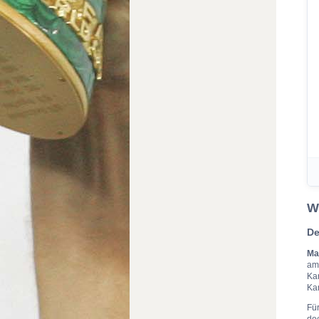
W
De
Ma
a
Kar
Ka
Fü
doc