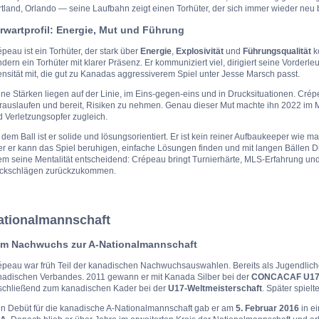
tland, Orlando — seine Laufbahn zeigt einen Torhüter, der sich immer wieder neu
rwartprofil: Energie, Mut und Führung
peau ist ein Torhüter, der stark über
Energie
,
Explosivität
und
Führungsqualität
ko
dern ein Torhüter mit klarer Präsenz. Er kommuniziert viel, dirigiert seine Vorderle
ensität mit, die gut zu Kanadas aggressiverem Spiel unter Jesse Marsch passt.
ne Stärken liegen auf der Linie, im Eins-gegen-eins und in Drucksituationen. Crépea
rauslaufen und bereit, Risiken zu nehmen. Genau dieser Mut machte ihn 2022 im 
 Verletzungsopfer zugleich.
 dem Ball ist er solide und lösungsorientiert. Er ist kein reiner Aufbaukeeper wie 
r er kann das Spiel beruhigen, einfache Lösungen finden und mit langen Bällen Dr
em seine Mentalität entscheidend: Crépeau bringt Turnierhärte, MLS-Erfahrung und
ckschlägen zurückzukommen.
ationalmannschaft
m Nachwuchs zur A-Nationalmannschaft
épeau war früh Teil der kanadischen Nachwuchsauswahlen. Bereits als Jugendlich
nadischen Verbandes. 2011 gewann er mit Kanada Silber bei der
CONCACAF U17 
schließend zum kanadischen Kader bei der
U17-Weltmeisterschaft
. Später spiel
in Debüt für die kanadische A-Nationalmannschaft gab er am
5. Februar 2016
in e