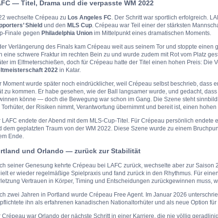
FC — Titel, Drama und die verpasste WM 2022
22 wechselte Crépeau zu
Los Angeles FC
. Der Schritt war sportlich erfolgreich.
pporters’ Shield
und den
MLS Cup
. Crépeau war Teil einer der stärksten Mannsch
p-Finale gegen
Philadelphia Union
im Mittelpunkt eines dramatischen Moments.
der Verlängerung des Finals kam Crépeau weit aus seinem Tor und stoppte einen g
h eine schwere Fraktur im rechten Bein zu und wurde zudem mit Rot vom Platz ges
ter im Elfmeterschießen, doch für Crépeau hatte der Titel einen hohen Preis: Die V
ltmeisterschaft 2022
in Katar.
 Moment wurde später noch eindrücklicher, weil Crépeau selbst beschrieb, dass er
ät zu kommen. Er habe gesehen, wie der Ball langsamer wurde, und gedacht, dass 
winnen könne — doch die Bewegung war schon im Gang. Die Szene steht sinnbildlic
 Torhüter, der Risiken nimmt, Verantwortung übernimmt und bereit ist, einen hohen 
r LAFC endete der Abend mit dem MLS-Cup-Titel. Für Crépeau persönlich endete e
d dem geplatzten Traum von der WM 2022. Diese Szene wurde zu einem Bruchpunkt
rem Ende.
rtland und Orlando — zurück zur Stabilität
ch seiner Genesung kehrte Crépeau bei LAFC zurück, wechselte aber zur Saison
ielt er wieder regelmäßige Spielpraxis und fand zurück in den Rhythmus. Für eine
rletzung Vertrauen in Körper, Timing und Entscheidungen zurückgewinnen muss, w
ch zwei Jahren in Portland wurde Crépeau Free Agent. Im Januar 2026 unterschrie
pflichtete ihn als erfahrenen kanadischen Nationaltorhüter und als neue Option für 
 Crépeau war Orlando der nächste Schritt in einer Karriere, die nie völlig geradlini