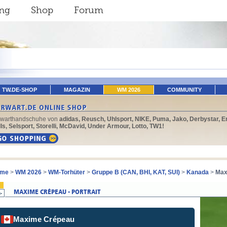
ing
Shop
Forum
TW.DE-SHOP
MAGAZIN
WM 2026
COMMUNITY
rwarthandschuhe von
adidas, Reusch, Uhlsport, NIKE, Puma, Jako, Derbystar, E
ls, Selsport, Storelli, McDavid, Under Armour, Lotto, TW1!
me
>
WM 2026
>
WM-Torhüter
>
Gruppe B (CAN, BHI, KAT, SUI)
>
Kanada
>
Max
Maxime Crépeau