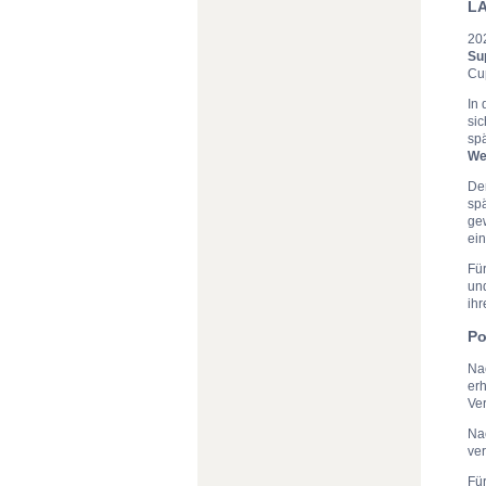
LA
20
Su
Cu
In 
sic
spä
We
Der
sp
ge
ein
Fü
un
ih
Po
Na
erh
Ve
Na
ver
Für