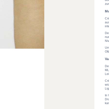
zu
Mo
Cr
aus
int
De
nur
Niv
Um
Ott
Va
De
MLS
Le
Cr
wic
Lig
In 
Dru
ka