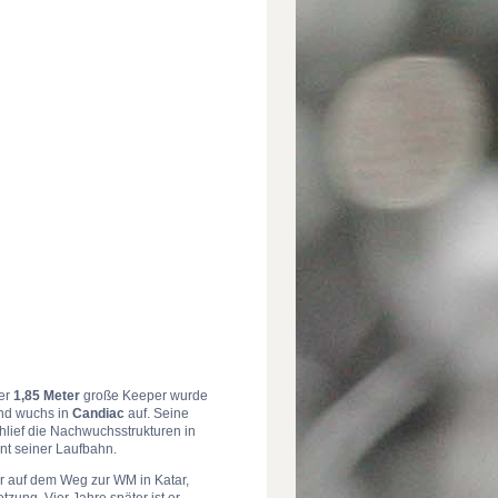
Der
1,85 Meter
große Keeper wurde
nd wuchs in
Candiac
auf. Seine
hlief die Nachwuchsstrukturen in
nt seiner Laufbahn.
r auf dem Weg zur WM in Katar,
zung. Vier Jahre später ist er