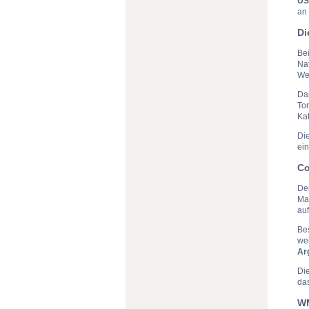
U
an 
Di
Bei
Nat
We
Da
Tor
Ka
Di
ein
Co
De
Ma
auf
Be
wei
Ar
Die
da
WM