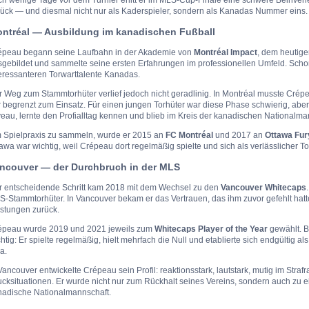
rück — und diesmal nicht nur als Kaderspieler, sondern als Kanadas Nummer eins.
ntréal — Ausbildung im kanadischen Fußball
épeau begann seine Laufbahn in der Akademie von
Montréal Impact
, dem heutig
gebildet und sammelte seine ersten Erfahrungen im professionellen Umfeld. Schon 
eressanteren Torwarttalente Kanadas.
r Weg zum Stammtorhüter verlief jedoch nicht geradlinig. In Montréal musste Cré
 begrenzt zum Einsatz. Für einen jungen Torhüter war diese Phase schwierig, aber
eau, lernte den Profialltag kennen und blieb im Kreis der kanadischen Nationalma
 Spielpraxis zu sammeln, wurde er 2015 an
FC Montréal
und 2017 an
Ottawa Fur
awa war wichtig, weil Crépeau dort regelmäßig spielte und sich als verlässlicher T
ncouver — der Durchbruch in der MLS
r entscheidende Schritt kam 2018 mit dem Wechsel zu den
Vancouver Whitecaps
-Stammtorhüter. In Vancouver bekam er das Vertrauen, das ihm zuvor gefehlt hatte
istungen zurück.
épeau wurde 2019 und 2021 jeweils zum
Whitecaps Player of the Year
gewählt. B
htig: Er spielte regelmäßig, hielt mehrfach die Null und etablierte sich endgültig al
a.
Vancouver entwickelte Crépeau sein Profil: reaktionsstark, lautstark, mutig im Straf
cksituationen. Er wurde nicht nur zum Rückhalt seines Vereins, sondern auch zu e
nadische Nationalmannschaft.