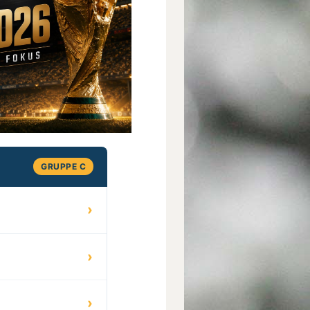
GRUPPE C
›
›
›