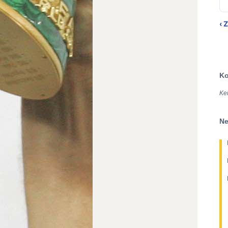
‹ 
Ko
Ke
Ne