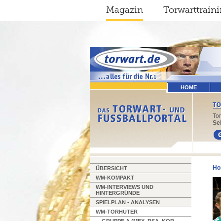
Magazin
Torwarttrain
HOME
To
Sel
Ho
ÜBERSICHT
WM-KOMPAKT
WM-INTERVIEWS UND
HINTERGRÜNDE
SPIELPLAN - ANALYSEN
WM-TORHÜTER