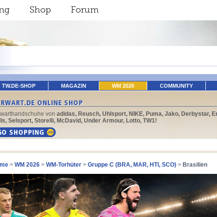
ing
Shop
Forum
TW.DE-SHOP
MAGAZIN
WM 2026
COMMUNITY
rwarthandschuhe von
adidas, Reusch, Uhlsport, NIKE, Puma, Jako, Derbystar, E
ls, Selsport, Storelli, McDavid, Under Armour, Lotto, TW1!
me
>
WM 2026
>
WM-Torhüter
>
Gruppe C (BRA, MAR, HTI, SCO)
>
Brasilien