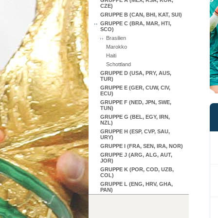
GRUPPE A (MEX, RSA, KOR,
CZE)
GRUPPE B (CAN, BHI, KAT, SUI)
GRUPPE C (BRA, MAR, HTI,
SCO)
Brasilien
Marokko
Haiti
Schottland
GRUPPE D (USA, PRY, AUS,
TUR)
GRUPPE E (GER, CUW, CIV,
ECU)
GRUPPE F (NED, JPN, SWE,
TUN)
GRUPPE G (BEL, EGY, IRN,
NZL)
GRUPPE H (ESP, CVP, SAU,
URY)
GRUPPE I (FRA, SEN, IRA, NOR)
GRUPPE J (ARG, ALG, AUT,
JOR)
GRUPPE K (POR, COD, UZB,
COL)
GRUPPE L (ENG, HRV, GHA,
PAN)