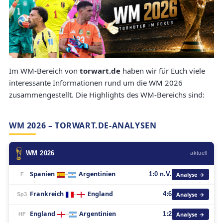
Im WM-Bereich von
torwart.de
haben wir für Euch viele
interessante Informationen rund um die WM 2026
zusammengestellt. Die Highlights des WM-Bereichs sind:
WM 2026 – TORWART.DE-ANALYSEN
WM 2026
aktuell
Spanien
Argentinien
Analyse →
–
1:0 n.V.
F
Frankreich
England
Analyse →
–
4:6
Sp3
England
Argentinien
Analyse →
–
1:2
HF