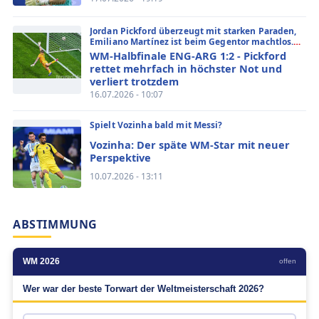
Jordan Pickford überzeugt mit starken Paraden,
Emiliano Martínez ist beim Gegentor machtlos.
Die große Torwartanalyse zum WM-Halbfinale
WM-Halbfinale ENG-ARG 1:2 - Pickford
England gegen Argentinien.
rettet mehrfach in höchster Not und
verliert trotzdem
16.07.2026 - 10:07
Spielt Vozinha bald mit Messi?
Vozinha: Der späte WM-Star mit neuer
Perspektive
10.07.2026 - 13:11
ABSTIMMUNG
WM 2026
offen
Wer war der beste Torwart der Weltmeisterschaft 2026?