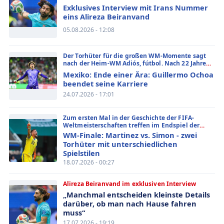
Exklusives Interview mit Irans Nummer
eins Alireza Beiranvand
05.08.2026 - 12:08
Der Torhüter für die großen WM-Momente sagt
nach der Heim-WM Adiós, fútbol. Nach 22 Jahren
als Profi, sechs Weltmeisterschaften und mehr
Mexiko: Ende einer Ära: Guillermo Ochoa
als 150 Länderspielen beendet Ochoa seine
beendet seine Karriere
aktive Karriere
24.07.2026 - 17:01
Zum ersten Mal in der Geschichte der FIFA-
Weltmeisterschaften treffen im Endspiel der
amtierende Europameister Spanien und der
WM-Finale: Martinez vs. Simon - zwei
amtierende Weltmeister Argentinien
Torhüter mit unterschiedlichen
aufeinander. Und selten standen sich in einem
Spielstilen
WM-Finale zwei Torhüter gegenüber, die das
18.07.2026 - 00:27
moderne Torwartspiel auf so unterschiedliche…
Alireza Beiranvand im exklusiven Interview
„Manchmal entscheiden kleinste Details
darüber, ob man nach Hause fahren
muss“
17.07.2026 - 19:19