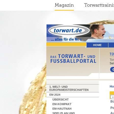
Magazin
Torwarttrain
HOME
To
Sel
Ho
1. WELT- UND
EUROPAMEISTERSCHAFTEN
EM 2024
ÜBERSICHT
Bü
EM-KOMPAKT
Po
EM-HAUTNAH
Au
SPIELPLAN UND