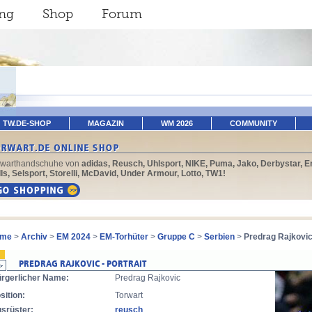
ing
Shop
Forum
TW.DE-SHOP
MAGAZIN
WM 2026
COMMUNITY
rwarthandschuhe von
adidas, Reusch, Uhlsport, NIKE, Puma, Jako, Derbystar, E
ls, Selsport, Storelli, McDavid, Under Armour, Lotto, TW1!
me
>
Archiv
>
EM 2024
>
EM-Torhüter
>
Gruppe C
>
Serbien
>
Predrag Rajkovi
rgerlicher Name:
Predrag Rajkovic
sition:
Torwart
srüster:
reusch