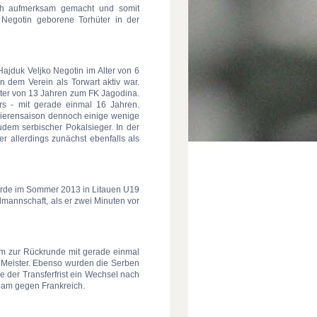
ch aufmerksam gemacht und somit
 Negotin geborene Torhüter in der
ajduk Veljko Negotin im Alter von 6
in dem Verein als Torwart aktiv war.
lter von 13 Jahren zum FK Jagodina.
ers - mit gerade einmal 16 Jahren.
mierensaison dennoch einige wenige
udem serbischer Pokalsieger. In der
r allerdings zunächst ebenfalls als
urde im Sommer 2013 in Litauen U19
mannschaft, als er zwei Minuten vor
hm zur Rückrunde mit gerade einmal
 Meister. Ebenso wurden die Serben
 der Transferfrist ein Wechsel nach
Team gegen Frankreich.