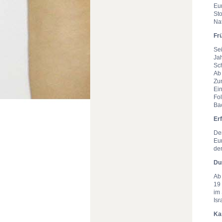
Eu
St
Nat
Fr
Sei
Jah
Sch
Ab
Zu
Ei
Fo
Ba
Er
De
Eu
de
Du
Ab
19
im
Isr
Ka