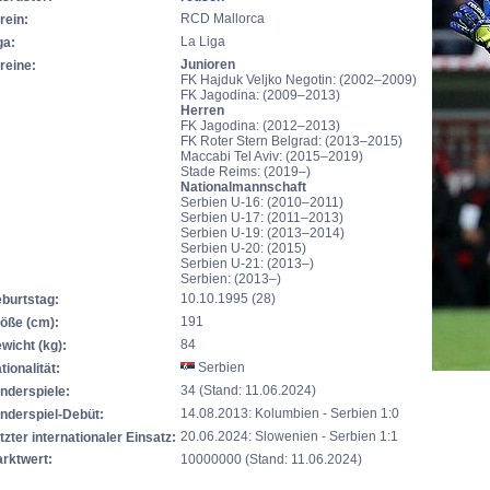
RCD Mallorca
rein:
La Liga
ga:
Junioren
reine:
FK Hajduk Veljko Negotin: (2002–2009)
FK Jagodina: (2009–2013)
Herren
FK Jagodina: (2012–2013)
FK Roter Stern Belgrad: (2013–2015)
Maccabi Tel Aviv: (2015–2019)
Stade Reims: (2019–)
Nationalmannschaft
Serbien U-16: (2010–2011)
Serbien U-17: (2011–2013)
Serbien U-19: (2013–2014)
Serbien U-20: (2015)
Serbien U-21: (2013–)
Serbien: (2013–)
10.10.1995 (28)
burtstag:
191
öße (cm):
84
wicht (kg):
Serbien
tionalität:
34 (Stand: 11.06.2024)
nderspiele:
14.08.2013: Kolumbien - Serbien 1:0
nderspiel-Debüt:
20.06.2024: Slowenien - Serbien 1:1
tzter internationaler Einsatz:
rktwert:
10000000 (Stand: 11.06.2024)