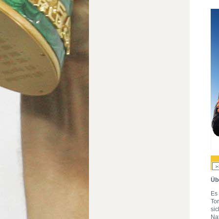
Üb
Es
To
si
Na