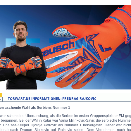
erraschende Wahl als Serbiens Nummer 1
 war schon eine Überraschung, als die Serben im ersten Gruppenspiel der EM geg
r begannen. Bei der WM in Katar war Vanja Milinkovic-Savic die serbische Nummer
ch Chelsea-Keeper Djordje Petrovic als Nummer 1 hervorgetan. Daher war nich
tionalcoach Dragan Stojkovic auf Rajkovic setzte. Dem Vernehmen nach hat