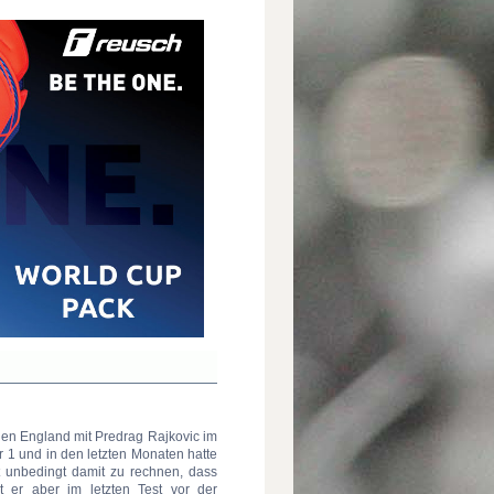
en England mit Predrag Rajkovic im
 1 und in den letzten Monaten hatte
t unbedingt damit zu rechnen, dass
 er aber im letzten Test vor der