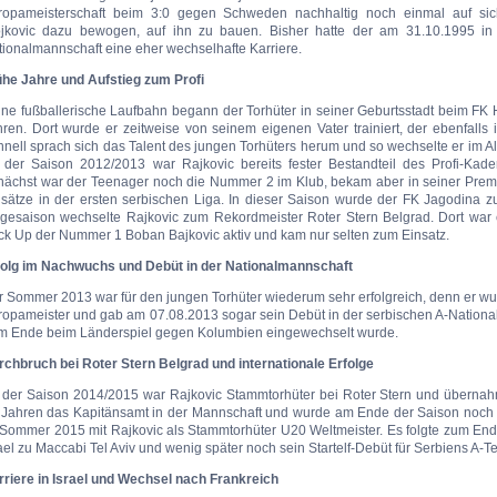
ropameisterschaft beim 3:0 gegen Schweden nachhaltig noch einmal auf si
ojkovic dazu bewogen, auf ihn zu bauen. Bisher hatte der am 31.10.1995 in
ionalmannschaft eine eher wechselhafte Karriere.
ühe Jahre und Aufstieg zum Profi
ne fußballerische Laufbahn begann der Torhüter in seiner Geburtsstadt beim FK H
ren. Dort wurde er zeitweise von seinem eigenen Vater trainiert, der ebenfalls 
nell sprach sich das Talent des jungen Torhüters herum und so wechselte er im A
 der Saison 2012/2013 war Rajkovic bereits fester Bestandteil des Profi-Kad
nächst war der Teenager noch die Nummer 2 im Klub, bekam aber in seiner Pre
nsätze in der ersten serbischen Liga. In dieser Saison wurde der FK Jagodina z
lgesaison wechselte Rajkovic zum Rekordmeister Roter Stern Belgrad. Dort war e
ck Up der Nummer 1 Boban Bajkovic aktiv und kam nur selten zum Einsatz.
folg im Nachwuchs und Debüt in der Nationalmannschaft
r Sommer 2013 war für den jungen Torhüter wiederum sehr erfolgreich, denn er w
ropameister und gab am 07.08.2013 sogar sein Debüt in der serbischen A-National
m Ende beim Länderspiel gegen Kolumbien eingewechselt wurde.
rchbruch bei Roter Stern Belgrad und internationale Erfolge
 der Saison 2014/2015 war Rajkovic Stammtorhüter bei Roter Stern und überna
 Jahren das Kapitänsamt in der Mannschaft und wurde am Ende der Saison noch
 Sommer 2015 mit Rajkovic als Stammtorhüter U20 Weltmeister. Es folgte zum Ende
ael zu Maccabi Tel Aviv und wenig später noch sein Startelf-Debüt für Serbiens A-
rriere in Israel und Wechsel nach Frankreich