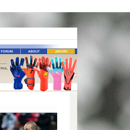
FORUM
ABOUT
ARCHIV
rima,
c