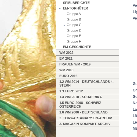
SPIELBERICHTE
Ve
EM-TORHÜTER
Li
Gruppe A
Ve
Gruppe B
Gruppe C
Gruppe D
Gruppe E
Gruppe F
EM-GESCHICHTE
WM 2022
EM 2021
FRAUEN WM - 2019
WM 2018
EURO 2016
1.2 WM 2014 - DEUTSCHLANDS 4.
Ge
STERN
Gr
1.3 EURO 2012
Ge
1.4 WM 2010 - SÜDAFRIKA
1.5 EURO 2008 - SCHWEIZ
Na
ÖSTERREICH
Lä
1.6 WM 2006 - DEUTSCHLAND
Lä
2. TORWARTANALYSEN-ARCHIV
Le
3. MAGAZIN KOMPAKT-ARCHIV
Ma