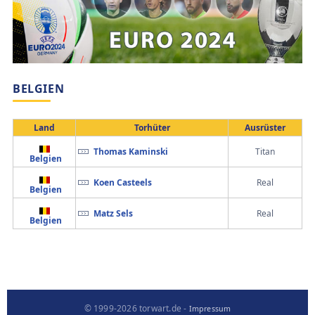
BELGIEN
Land
Torhüter
Ausrüster
Thomas Kaminski
Titan
Belgien
Koen Casteels
Real
Belgien
Matz Sels
Real
Belgien
© 1999-2026 torwart.de -
Impressum