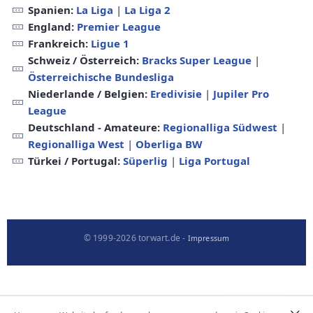
Spanien:
La Liga
|
La Liga 2
England:
Premier League
Frankreich:
Ligue 1
Schweiz / Österreich:
Bracks Super League
|
Österreichische Bundesliga
Niederlande / Belgien:
Eredivisie
|
Jupiler Pro
League
Deutschland - Amateure:
Regionalliga Südwest
|
Regionalliga West
|
Oberliga BW
Türkei / Portugal:
Süperlig
|
Liga Portugal
© 1999-2026 torwart.de -
Impressum