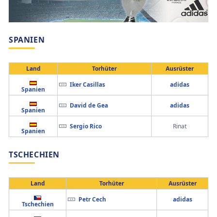
SPANIEN
Land
Torhüter
Ausrüster
Iker Casillas
adidas
Spanien
David de Gea
adidas
Spanien
Sergio Rico
Rinat
Spanien
TSCHECHIEN
Land
Torhüter
Ausrüster
Petr Cech
adidas
Tschechien