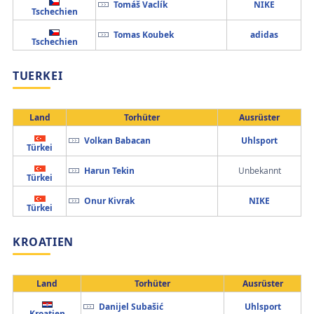
Tomáš Vaclík
NIKE
Tschechien
Tomas Koubek
adidas
Tschechien
TUERKEI
Land
Torhüter
Ausrüster
Volkan Babacan
Uhlsport
Türkei
Harun Tekin
Unbekannt
Türkei
Onur Kivrak
NIKE
Türkei
KROATIEN
Land
Torhüter
Ausrüster
Danijel Subašić
Uhlsport
Kroatien