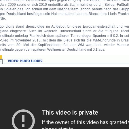
Jahr 2009 setzte er sich 2010 endgültig als Stammtorhüter durch. Bei der Fußball
len Spielen das Tor, schied mit dem Nationalteam jedoch bereits nach der Gru
en Deutschland bestätigte sein Nationaltrainer Laurent Blanc, dass Lloris Frank
rde.
go Lloris stand demzufolge im Aufgebot für diese Europameisterschaft und w
gland eingesetzt. Auch im weiteren Turnierverlauf führte er die ""Equipe Trico
rtelfinale unterlag Frankreich dem späteren Turniersieger Spanien mit 0:2. In s
0-Sieg im November 2013, mit dem die Bleus sich für die WM-Endrunde in Brasilie
reits zum 30. Mal die Kapitänsbinde. Bei der WM war Lloris wieder Mannsch
rtelfinale gegen den späteren Weltmeister Deutschland mit 0:1 aus.