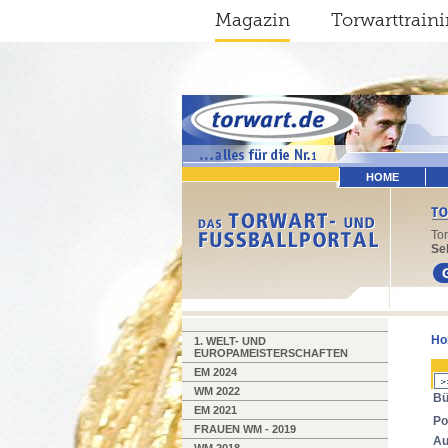
Magazin
Torwarttrain
HOME
To
Sel
Ho
1. WELT- UND
EUROPAMEISTERSCHAFTEN
EM 2024
WM 2022
Bü
EM 2021
Po
FRAUEN WM - 2019
Au