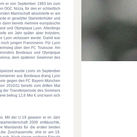
 dem er von September 1993 bis zum
n OGC Nizza, für den er schließlich
ersten Mannschaft absolvierte er am
urde er gesetzter Stammtorhüter und
en dann bereits mehrere europäische
land und Olympique Lyon. Allerdings
elte ein Jahr später aber trotzdem,
e Lyon verlassen werde. Damit war
den noch jungen Franzosenn. Für Lyon
-Heimsieg über den FC Toulouse. Am
 Girondins Bordeaux und Olympique
rcelona, dem späteren Gewinner des
pielzeit wurde Lloris im September
ndsmänner aus Bordeaux drang Lyon
Spiele gegen den FC Bayern München
son 2010/11 bereits zum dritten Mal
Tag der Transferperiode des Sommers
mme betrug 12,6 Mio € und kann sich
hs. Mit der U-19 gewann er im Jahr
pameisterschaft 2008 enttäuschte,
e Mandanda für die ersten beiden
r die Zuschauerrolle, ehe er am 19.
s gab. Nach einem weiteren Einsatz