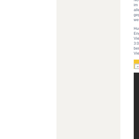
im 
al
geg
we
Hu
En
Vie
3:
be
Vie