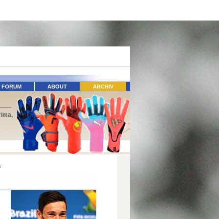
FORUM
ABOUT
ARCHIV
rima,
s