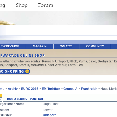
ing
Shop
Forum
TW.DE-SHOP
MAGAZIN
WM 2026
COMMUNITY
rwarthandschuhe von
adidas, Reusch, Uhlsport, NIKE, Puma, Jako, Derbystar, E
ls, Selsport, Storelli, McDavid, Under Armour, Lotto, TW1!
me
>
Archiv
>
EURO 2016
>
EM-Torhüter
>
Gruppe A
>
Frankreich
>
Hugo Llori
rgerlicher Name:
Hugo Lloris
sition:
Torwart
srüster:
Uhlsport