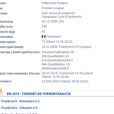
Tottenham Hotspur
rein:
Premier League
ga:
OGC Nizza (Frankreich),
reine:
Olympique Lyon (Frankreich)
26.12.1986 (29)
burtstag:
188
öße (cm):
82
wicht (kg):
Frankreich
tionalität:
73 (Stand 11.05.2016)
nderspiele:
19.11.2008: Frankreich 0:0 Uruguay
nderspiel-Debüt:
sherige Länderspielkarriere:
Freundschaftsspiele 35
EM-Qualifikation 10
Europameisterschaft 4
Wm-Qualifikation 16
Weltmeisterschaft 8
29.03.2016: Frankreich 4:2 Russland
tzter internationaler Einsatz:
(Stand: 11.05.2016)
rktwert:
22.000.000 € (Stand: 09.02.2016)
Frankreich - Rumänien 2:1
Frankreich - Albanien 2:0