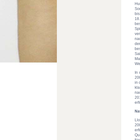
Hu
Som
bi
18
bes
Sp
ve
na
der
be
Sa
Ma
We
In
20
in
kl
na
20
erf
Na
Ll
20
er
Qu
No