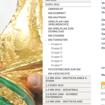
WM 2018
Ve
EURO 2016
Li
ÜBERSICHT
Ve
EM-KOMPAKT
EM-HAUTNAH
Ge
SPIELPLAN UND
SPIELBERICHTE
Gr
EM SPIELPLAN ZUM
Ge
DOWNLOAD
Na
EM-STADIEN
Lä
EM-TORHÜTER
Lä
Gruppe A
Bi
Gruppe B
Gruppe C
Gruppe D
Gruppe E
Gruppe F
Le
FOTOSTRECKEN ZUR EM
EM-GESCHICHTE
Ma
1.2 WM 2014 - DEUTSCHLANDS 4.
STERN
1.3 EURO 2012
1.4 WM 2010 - SÜDAFRIKA
1.5 EURO 2008 - SCHWEIZ
ÖSTERREICH
1.6 WM 2006 - DEUTSCHLAND