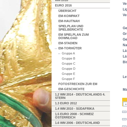
WM 2018
Ve
EURO 2016
Li
ÜBERSICHT
Ve
EM-KOMPAKT
EM-HAUTNAH
SPIELPLAN UND
Ge
SPIELBERICHTE
Gr
EM SPIELPLAN ZUM
DOWNLOAD
Ge
EM-STADIEN
Na
EM-TORHÜTER
Lä
Gruppe A
Lä
Gruppe B
Bi
Gruppe C
Gruppe D
Gruppe E
Le
Gruppe F
FOTOSTRECKEN ZUR EM
EM-GESCHICHTE
Ma
1.2 WM 2014 - DEUTSCHLANDS 4.
STERN
1.3 EURO 2012
1.4 WM 2010 - SÜDAFRIKA
1.5 EURO 2008 - SCHWEIZ
ÖSTERREICH
1.6 WM 2006 - DEUTSCHLAND