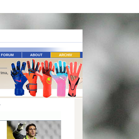
FORUM
ABOUT
ARCHIV
rima,
r