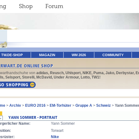
ing
Shop
Forum
TW.DE-SHOP
MAGAZIN
WM 2026
COMMUNITY
rwarthandschuhe von
adidas, Reusch, Uhlsport, NIKE, Puma, Jako, Derbystar, E
ls, Selsport, Storelli, McDavid, Under Armour, Lotto, TW1!
me
>
Archiv
>
EURO 2016
>
EM-Torhüter
>
Gruppe A
>
Schweiz
>
Yann Somme
rgerlicher Name:
Yann Sommer
sition:
Torwart
srüster:
Nike