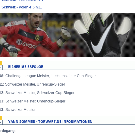
Schweiz - Polen 4:5 n.E.
08:
Challenge League Meister, Liechtensteiner Cup-Sieger
11:
Schweizer Meister, Uhrencup-Sieger
12:
Schweizer Meister, Schweizer-Cup-Sieger
13:
Schweizer Meister, Uhrencup-Sieger
13:
Schweizer Meister
rdegang: