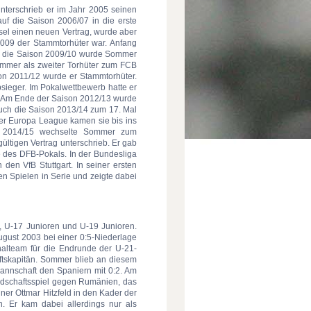
terschrieb er im Jahr 2005 seinen
uf die Saison 2006/07 in die erste
asel einen neuen Vertrag, wurde aber
2009 der Stammtorhüter war. Anfang
ür die Saison 2009/10 wurde Sommer
ommer als zweiter Torhüter zum FCB
son 2011/12 wurde er Stammtorhüter.
ieger. Im Pokalwettbewerb hatte er
te. Am Ende der Saison 2012/13 wurde
uch die Saison 2013/14 zum 17. Mal
er Europa League kamen sie bis ins
on 2014/15 wechselte Sommer zum
ltigen Vertrag unterschrieb. Er gab
 des DFB-Pokals. In der Bundesliga
den VfB Stuttgart. In seiner ersten
n Spielen in Serie und zeigte dabei
, U-17 Junioren und U-19 Junioren.
gust 2003 bei einer 0:5-Niederlage
nalteam für die Endrunde der U-21-
ftskapitän. Sommer blieb an diesem
Mannschaft den Spaniern mit 0:2. Am
ndschaftsspiel gegen Rumänien, das
ner Ottmar Hitzfeld in den Kader der
n. Er kam dabei allerdings nur als