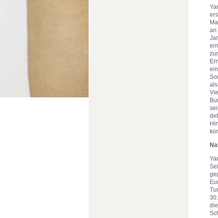
Ya
er
Man
an
Ja
er
zu
Er
ein
So
al
Vi
Bun
se
de
Hi
kon
Na
Ya
Se
ge
Eu
Tu
30
die
Sc