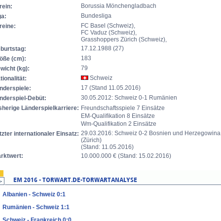
Borussia Mönchengladbach
rein:
Bundesliga
ga:
FC Basel (Schweiz),
reine:
FC Vaduz (Schweiz),
Grasshoppers Zürich (Schweiz),
17.12.1988 (27)
burtstag:
183
öße (cm):
79
wicht (kg):
Schweiz
tionalität:
17 (Stand 11.05.2016)
nderspiele:
30.05.2012: Schweiz 0-1 Rumänien
nderspiel-Debüt:
sherige Länderspielkarriere:
Freundschaftsspiele 7 Einsätze
EM-Qualifikation 8 Einsätze
Wm-Qualifikation 2 Einsätze
29.03.2016: Schweiz 0-2 Bosnien und Herzegowina
tzter internationaler Einsatz:
(Zürich)
(Stand: 11.05.2016)
rktwert:
10.000.000 € (Stand: 15.02.2016)
Albanien - Schweiz 0:1
Rumänien - Schweiz 1:1
Schweiz - Frankreich 0:0