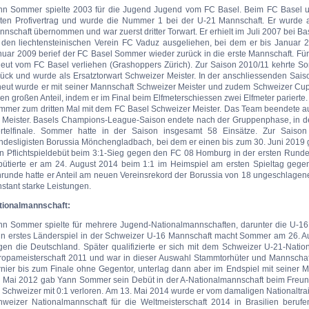
nn Sommer spielte 2003 für die Jugend Jugend vom FC Basel. Beim FC Basel un
sten Profivertrag und wurde die Nummer 1 bei der U-21 Mannschaft. Er wurde a
nschaft übernommen und war zuerst dritter Torwart. Er erhielt im Juli 2007 bei B
 den liechtensteinischen Verein FC Vaduz ausgeliehen, bei dem er bis Januar 
nuar 2009 berief der FC Basel Sommer wieder zurück in die erste Mannschaft. F
neut vom FC Basel verliehen (Grashoppers Zürich). Zur Saison 2010/11 kehrte S
rück und wurde als Ersatztorwart Schweizer Meister. In der anschliessenden Sai
neut wurde er mit seiner Mannschaft Schweizer Meister und zudem Schweizer Cups
en großen Anteil, indem er im Final beim Elfmeterschiessen zwei Elfmeter parier
mmer zum dritten Mal mit dem FC Basel Schweizer Meister. Das Team beendete a
s Meister. Basels Champions-League-Saison endete nach der Gruppenphase, in d
ertelfinale. Sommer hatte in der Saison insgesamt 58 Einsätze. Zur Sais
desligisten Borussia Mönchengladbach, bei dem er einen bis zum 30. Juni 2019 gü
in Pflichtspieldebüt beim 3:1-Sieg gegen den FC 08 Homburg in der ersten Runde
bütierte er am 24. August 2014 beim 1:1 im Heimspiel am ersten Spieltag gegen 
nrunde hatte er Anteil am neuen Vereinsrekord der Borussia von 18 ungeschlagene
stant starke Leistungen.
tionalmannschaft:
nn Sommer spielte für mehrere Jugend-Nationalmannschaften, darunter die U-16
in erstes Länderspiel in der Schweizer U-16 Mannschaft macht Sommer am 26. Au
gen die Deutschland. Später qualifizierte er sich mit dem Schweizer U-21-Natio
ropameisterschaft 2011 und war in dieser Auswahl Stammtorhüter und Mannscha
rnier bis zum Finale ohne Gegentor, unterlag dann aber im Endspiel mit seiner 
. Mai 2012 gab Yann Sommer sein Debüt in der A-Nationalmannschaft beim Freu
 Schweizer mit 0:1 verloren. Am 13. Mai 2014 wurde er vom damaligen Nationaltrai
hweizer Nationalmannschaft für die Weltmeisterschaft 2014 in Brasilien berufe