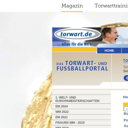
Magazin
Torwarttrain
HOME
To
Sel
Ho
1. WELT- UND
EUROPAMEISTERSCHAFTEN
EM 2024
WM 2022
Bü
EM 2021
Po
FRAUEN WM - 2019
Au