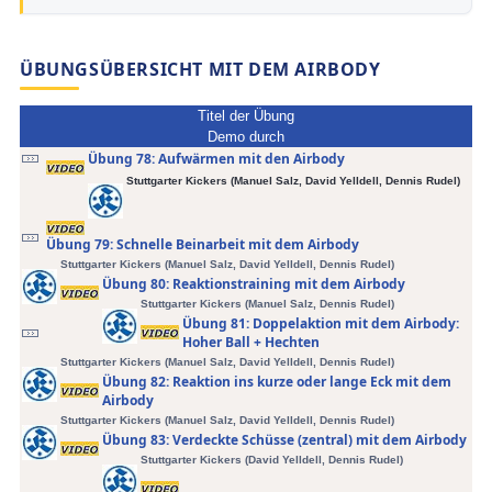
ÜBUNGSÜBERSICHT MIT DEM AIRBODY
Titel der Übung
Demo durch
Übung 78: Aufwärmen mit den Airbody
Stuttgarter Kickers (Manuel Salz, David Yelldell, Dennis Rudel)
Übung 79: Schnelle Beinarbeit mit dem Airbody
Stuttgarter Kickers (Manuel Salz, David Yelldell
, Dennis Rudel
)
Übung 80: Reaktionstraining mit dem Airbody
Stuttgarter Kickers (Manuel Salz
, Dennis Rudel
)
Übung 81: Doppelaktion mit dem Airbody:
Hoher Ball + Hechten
Stuttgarter Kickers (Manuel Salz, David Yelldell
, Dennis Rudel
)
Übung 82: Reaktion ins kurze oder lange Eck mit dem
Airbody
Stuttgarter Kickers (Manuel Salz, David Yelldell
, Dennis Rudel
)
Übung 83: Verdeckte Schüsse (zentral) mit dem Airbody
Stuttgarter Kickers (David Yelldell
, Dennis Rudel
)