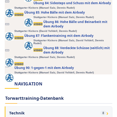
Übung 84: Sidesteps und Schuss mit dem Airbody
Stuttgarter Kickers (Manuel Salz
, Dennis Rudel
)
Übung 85: Hohe Bälle mit dem Airbody
Stuttgarter Kickers (Manuel Salz
, Dennis Rudel
)
Übung 86: Hohe Bälle und Beinarbeit mit
dem Airbody
Stuttgarter Kickers (David Yelldell
, Dennis Rudel
)
Übung 87: Flankentraining mit dem Airbody
Stuttgarter Kickers (Manuel Salz, David Yelldell
, Dennis
Rudel
)
Übung 88: Verdeckte Schüsse (seitlich) mit
dem Airbody
Stuttgarter Kickers (Manuel Salz
, Dennis Rudel
)
Übung 90: 1-gegen-1 mit dem Airbody
Stuttgarter Kickers (Manuel Salz, David Yelldell
, Dennis Rudel
)
NAVIGATION
Torwarttraining-Datenbank
›
Technik
8