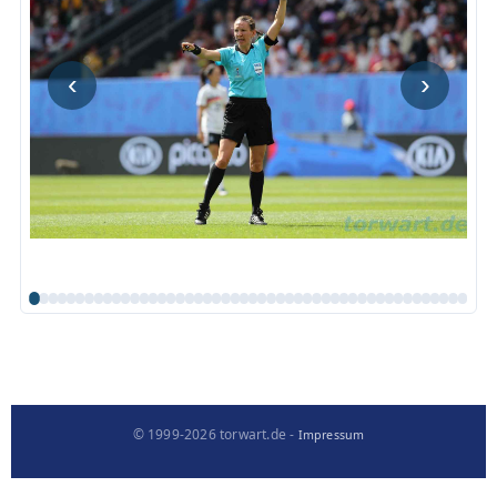
‹
›
© 1999-2026 torwart.de -
Impressum