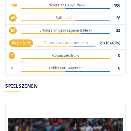
Erfolgreiche Abwürfe %
100
100
Ballkontakte
43
28
Erfolgreich geschlagene Bälle %
67
33
Pässe/davon angekommen
35/18 (51%)
21/10 (48%)
Gefaustete Bälle
1
0
Fehler vor Gegentor
0
0
SPIELSZENEN