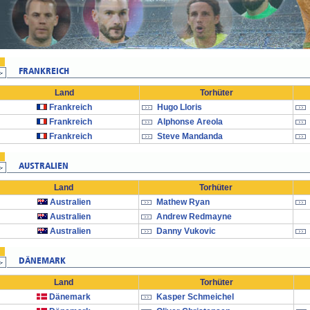
Land
Torhüter
Frankreich
Hugo Lloris
Frankreich
Alphonse Areola
Frankreich
Steve Mandanda
Land
Torhüter
Australien
Mathew Ryan
Australien
Andrew Redmayne
Australien
Danny Vukovic
Land
Torhüter
Dänemark
Kasper Schmeichel