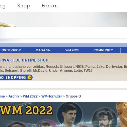
ing
Shop
Forum
TW.DE-SHOP
MAGAZIN
WM 2026
COMMUNITY
rwarthandschuhe von
adidas, Reusch, Uhlsport, NIKE, Puma, Jako, Derbystar, E
ls, Selsport, Storelli, McDavid, Under Armour, Lotto, TW1!
me
>
Archiv
>
WM 2022
>
WM-Torhüter
>
Gruppe D