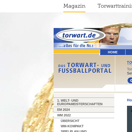
Magazin
Torwarttrain
HOME
To
Sel
Ho
1. WELT- UND
EUROPAMEISTERSCHAFTEN
EM 2024
WM 2022
ÜBERSICHT
WM-KOMPAKT
SPIELPLAN UND