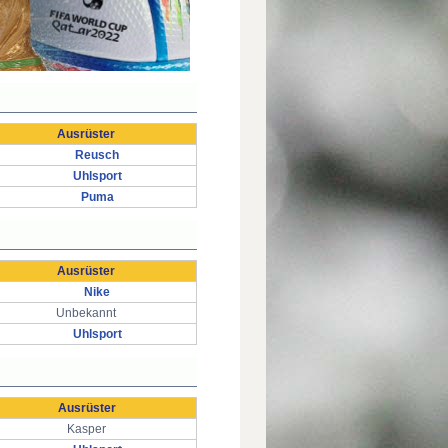
Ausrüster
Reusch
Uhlsport
Puma
Ausrüster
Nike
Unbekannt
Uhlsport
Ausrüster
Kasper