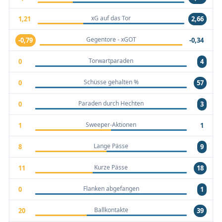
xG auf das Tor
1,21
2,66
Gegentore - xGOT
-0,79
-0,34
Torwartparaden
0
4
Schüsse gehalten %
0
57
Paraden durch Hechten
0
3
Sweeper-Aktionen
1
1
Lange Pässe
8
9
Kurze Pässe
11
18
Flanken abgefangen
0
1
Ballkontakte
20
39