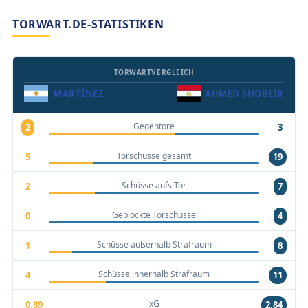
TORWART.DE-STATISTIKEN
TORWARTVERGLEICH
MARTÍNEZ
AHMED SHOBEIR
Gegentore
2
3
Torschüsse gesamt
5
19
Schüsse aufs Tor
2
7
Geblockte Torschüsse
0
4
Schüsse außerhalb Strafraum
1
8
Schüsse innerhalb Strafraum
4
11
xG
0,89
2,84