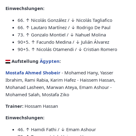
Einwechslungen:
66. ↑ Nicolás González / ↓ Nicolás Tagliafico
66. ↑ Lautaro Martínez / ↓ Rodrigo De Paul
73. ↑ Gonzalo Montiel / ↓ Nahuel Molina
90+5. ↑ Facundo Medina / ↓ Julián Álvarez
90+5. ↑ Nicolás Otamendi / ↓ Cristian Romero
Aufstellung
Ägypten
:
Mostafa Ahmed Shobeir
- Mohamed Hany, Yasser
Ibrahim, Rami Rabia, Karim Hafez - Haissem Hassan,
Mohanad Lasheen, Marwan Ateya, Emam Ashour -
Mohamed Salah, Mostafa Ziko
Trainer:
Hossam Hassan
Einwechslungen:
46. ↑ Hamdi Fathi / ↓ Emam Ashour