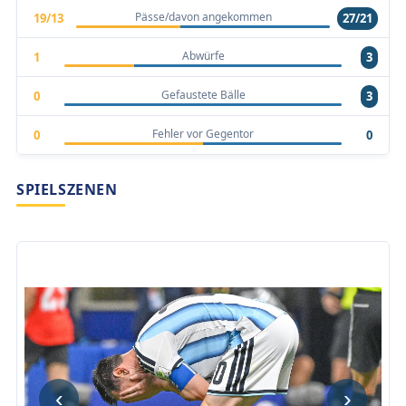
Pässe/davon angekommen
19/13
27/21
Abwürfe
1
3
Gefaustete Bälle
0
3
Fehler vor Gegentor
0
0
SPIELSZENEN
‹
›