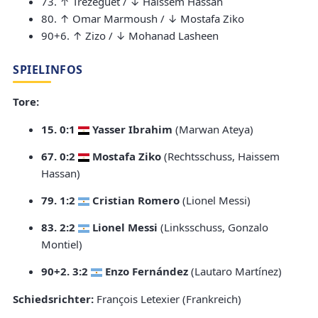
73. ↑ Trezeguet / ↓ Haissem Hassan
80. ↑ Omar Marmoush / ↓ Mostafa Ziko
90+6. ↑ Zizo / ↓ Mohanad Lasheen
SPIELINFOS
Tore:
15. 0:1
Yasser Ibrahim
(Marwan Ateya)
67. 0:2
Mostafa Ziko
(Rechtsschuss, Haissem
Hassan)
79. 1:2
Cristian Romero
(Lionel Messi)
83. 2:2
Lionel Messi
(Linksschuss, Gonzalo
Montiel)
90+2. 3:2
Enzo Fernández
(Lautaro Martínez)
Schiedsrichter:
François Letexier (Frankreich)