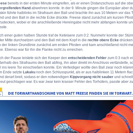
eese
bereits in der ersten Minute eingreifen, als er einen Distanzschuss auf die ob
ergreifenden Hand
abwehren konnte. In der 9. Minute gingen die Europäer aber d
kin führte halblinks im Strafraum den Ball und brachte ihn aus 10 Metern vor das To
nd und den Ball in die rechte Ecke drückte. Freese stand zunächst am kurzen Pfo
zudecken, wobei er die anschließende Hereingabe nicht mehr abfangen konnte un
sste.
h einer guten halben Stunde traf de Ketelaere zum 0:2. Nunmehr konnte der Stürm
der Mitte durchsetzen und den Ball mit dem Kopf in die
rechte obere Ecke
drücken.
 der linken Grundlinie zunächst am ersten Pfosten und kam anschließend nicht me
e. Ebenso war für ihn die Flanke nicht zu erreichen.
ch der Pause leistete sich der Keeper den
entscheidenden Fehler
zum 0:3 nach ei
erhalb des Strafraums den Ball abfing, ihn aber direkt im Anschluss vertändelte, 
l ins leere Tor einschießen konnte. Ein Verteidiger wollte den Ball zwar noch klären, 
m Ende setzte
Lukaku
noch den Schlusspunkt, als er aus halblinken 11 Metern flach
nd derart breit, sodass er den notwendigen
Kippvorgang nicht sauber
und schnell
eut geschlagen war. Es war zwar kein krasser Fehler des Torhüters, passte aber 