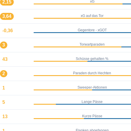
2,15
xG
3,64
xG auf das Tor
-0,36
Gegentore - xGOT
3
Torwartparaden
43
Schüsse gehalten %
2
Paraden durch Hechten
1
Sweeper-Aktionen
5
Lange Pässe
13
Kurze Pässe
1
Flanken abgefangen