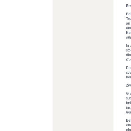
Ers
Bel
Tr
an
am 
Ke
off
In 
st
dir
Co
Doc
st
bel
Zw
Gre
su
be
ins
jeg
Bel
ei
ei