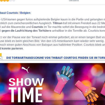
Gesamt
ibaut Courtois
/
Belgien
:
e USA kamen gegen furios aufspielende Belgier kaum in die Partie und gelangten 
cklich zum zwischenzeitlichen Ausgleich.
Tillman
traf mit einem Freistoß aus 22 M
ll auf die Mauerecke und
Courtois
im Tor machte sofort die Bewegung in die bedro
ll
gegen die Laufrichtung des Torhüters
unhaltbar in die Tormitte ab. Courtois kon
z vor der Pause war der Torwart noch einmal gefordert, als er einen langen Ball v
use blieb es beim gleichen Bild. Von den US-Amerikanern kam wieder sehr wenig. 
noch einen guten Abschluss von Balogun aus halblinker Position. Courtois blieb 
d konnte parieren
.