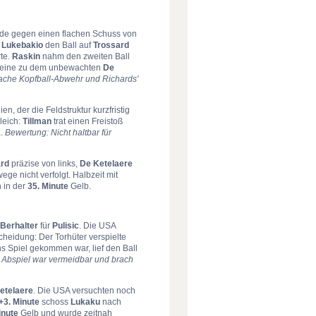
ade gegen einen flachen Schuss von
e
Lukebakio
den Ball auf
Trossard
te.
Raskin
nahm den zweiten Ball
eine zu dem unbewachten
De
che Kopfball-Abwehr und Richards'
n, der die Feldstruktur kurzfristig
leich:
Tillman
trat einen Freistoß
1
.
Bewertung: Nicht haltbar für
ard
präzise von links,
De Ketelaere
ge nicht verfolgt. Halbzeit mit
 in der
35. Minute
Gelb.
Berhalter
für
Pulisic
. Die USA
cheidung: Der Torhüter verspielte
ins Spiel gekommen war, lief den Ball
Abspiel war vermeidbar und brach
etelaere
. Die USA versuchten noch
+3. Minute
schoss
Lukaku
nach
inute
Gelb und wurde zeitnah