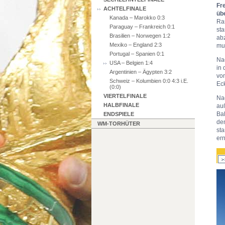
Fr
ACHTELFINALE
üb
Kanada – Marokko 0:3
Ras
Paraguay – Frankreich 0:1
sta
Brasilien – Norwegen 1:2
ab
Mexiko – England 2:3
mu
Portugal – Spanien 0:1
Nac
USA – Belgien 1:4
in 
Argentinien – Ägypten 3:2
von
Schweiz – Kolumbien 0:0 4:3 i.E.
Eck
(0:0)
VIERTELFINALE
Na
HALBFINALE
auß
Bal
ENDSPIELE
de
WM-TORHÜTER
sta
ern