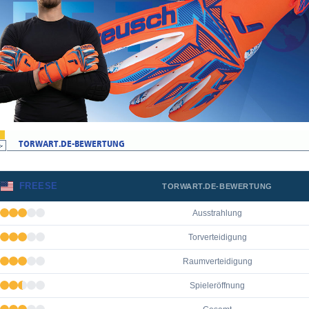
FREESE
TORWART.DE-BEWERTUNG
Ausstrahlung
Torverteidigung
Raumverteidigung
Spieleröffnung