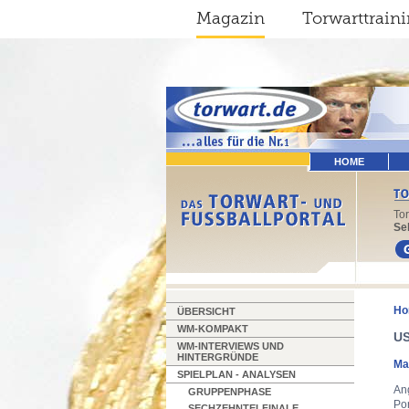
Magazin
Torwarttrain
HOME
To
Sel
Ho
ÜBERSICHT
WM-KOMPAKT
US
WM-INTERVIEWS UND
HINTERGRÜNDE
Ma
SPIELPLAN - ANALYSEN
Ang
GRUPPENPHASE
Por
SECHZEHNTELFINALE