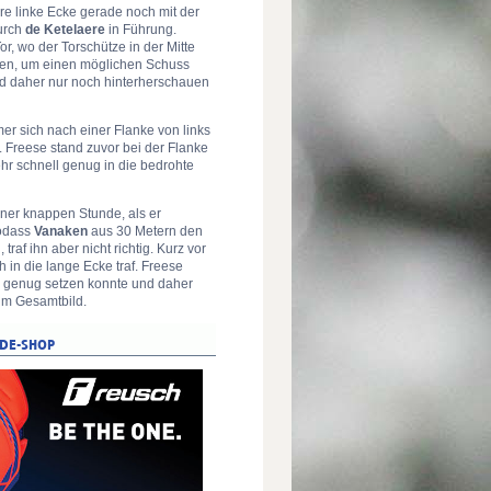
ere linke Ecke gerade noch mit der
urch
de Ketelaere
in Führung.
r, wo der Torschütze in der Mitte
sten, um einen möglichen Schuss
d daher nur noch hinterherschauen
er sich nach einer Flanke von links
 Freese stand zuvor bei der Flanke
hr schnell genug in die bedrohte
ner knappen Stunde, als er
sodass
Vanaken
aus 30 Metern den
traf ihn aber nicht richtig. Kurz vor
 in die lange Ecke traf. Freese
 genug setzen konnte und daher
zum Gesamtbild.