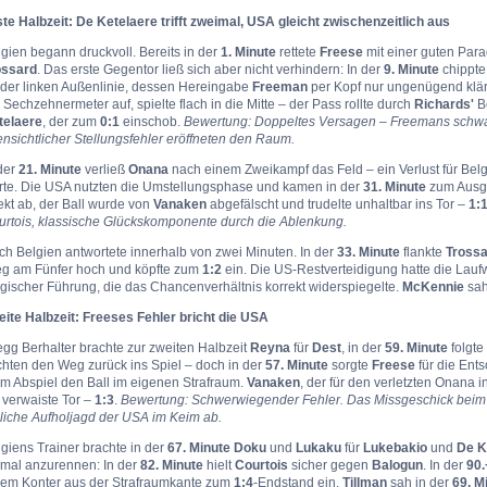
te Halbzeit: De Ketelaere trifft zweimal, USA gleicht zwischenzeitlich aus
gien begann druckvoll. Bereits in der
1. Minute
rettete
Freese
mit einer guten Par
ossard
. Das erste Gegentor ließ sich aber nicht verhindern: In der
9. Minute
chippt
 der linken Außenlinie, dessen Hereingabe
Freeman
per Kopf nur ungenügend klär
Sechzehnermeter auf, spielte flach in die Mitte – der Pass rollte durch
Richards'
B
telaere
, der zum
0:1
einschob.
Bewertung: Doppeltes Versagen – Freemans schwa
ensichtlicher Stellungsfehler eröffneten den Raum.
der
21. Minute
verließ
Onana
nach einem Zweikampf das Feld – ein Verlust für Belgie
örte. Die USA nutzten die Umstellungsphase und kamen in der
31. Minute
zum Ausg
ekt ab, der Ball wurde von
Vanaken
abgefälscht und trudelte unhaltbar ins Tor –
1:
urtois, klassische Glückskomponente durch die Ablenkung.
h Belgien antwortete innerhalb von zwei Minuten. In der
33. Minute
flankte
Tross
ieg am Fünfer hoch und köpfte zum
1:2
ein. Die US-Restverteidigung hatte die Laufwe
gischer Führung, die das Chancenverhältnis korrekt widerspiegelte.
McKennie
sah
eite Halbzeit: Freeses Fehler bricht die USA
gg Berhalter brachte zur zweiten Halbzeit
Reyna
für
Dest
, in der
59. Minute
folgte
chten den Weg zurück ins Spiel – doch in der
57. Minute
sorgte
Freese
für die Ents
im Abspiel den Ball im eigenen Strafraum.
Vanaken
, der für den verletzten Onana 
 verwaiste Tor –
1:3
.
Bewertung: Schwerwiegender Fehler. Das Missgeschick beim 
liche Aufholjagd der USA im Keim ab.
giens Trainer brachte in der
67. Minute
Doku
und
Lukaku
für
Lukebakio
und
De K
nmal anzurennen: In der
82. Minute
hielt
Courtois
sicher gegen
Balogun
. In der
90.
nem Konter aus der Strafraumkante zum
1:4
-Endstand ein.
Tillman
sah in der
69. M