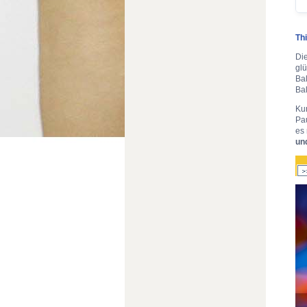
Th
Di
glü
Ba
Ba
Kur
Pa
es 
un