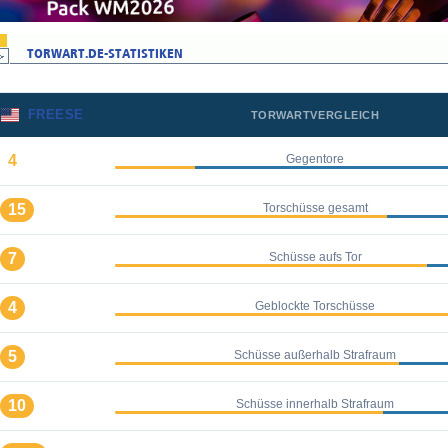
FREESE
TORWARTVERGLEICH
4
Gegentore
15
Torschüsse gesamt
7
Schüsse aufs Tor
4
Geblockte Torschüsse
5
Schüsse außerhalb Strafraum
10
Schüsse innerhalb Strafraum