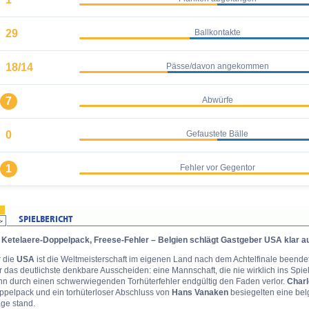
29
Ballkontakte
18/14
Pässe/davon angekommen
7
Abwürfe
0
Gefaustete Bälle
1
Fehler vor Gegentor
 Ketelaere-Doppelpack, Freese-Fehler – Belgien schlägt Gastgeber USA klar a
r die
USA
ist die Weltmeisterschaft im eigenen Land nach dem Achtelfinale beende
 das deutlichste denkbare Ausscheiden: eine Mannschaft, die nie wirklich ins Spiel f
nn durch einen schwerwiegenden Torhüterfehler endgültig den Faden verlor.
Charl
ppelpack und ein torhüterloser Abschluss von
Hans Vanaken
besiegelten eine bel
ge stand.