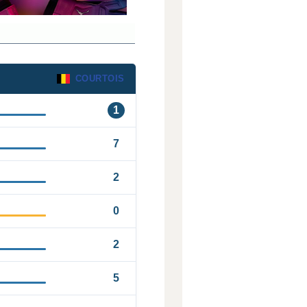
COURTOIS
1
7
2
0
2
5