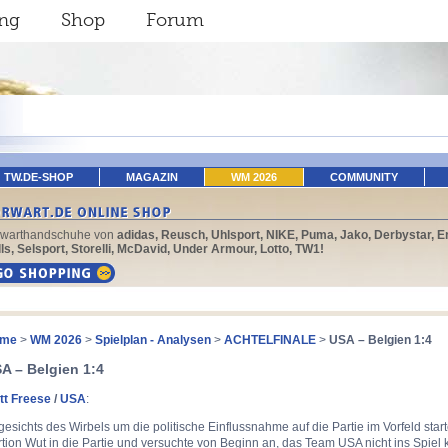
ing
Shop
Forum
TW.DE-SHOP
MAGAZIN
WM 2026
COMMUNITY
rwarthandschuhe von
adidas, Reusch, Uhlsport, NIKE, Puma, Jako, Derbystar, E
ls, Selsport, Storelli, McDavid, Under Armour, Lotto, TW1!
me
>
WM 2026
>
Spielplan - Analysen
>
ACHTELFINALE
>
USA – Belgien 1:4
A – Belgien 1:4
tt Freese
/
USA
:
esichts des Wirbels um die politische Einflussnahme auf die Partie im Vorfeld star
tion Wut in die Partie und versuchte von Beginn an, das Team USA nicht ins Spie