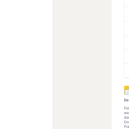
De
Fü
war
da
Do
Fra