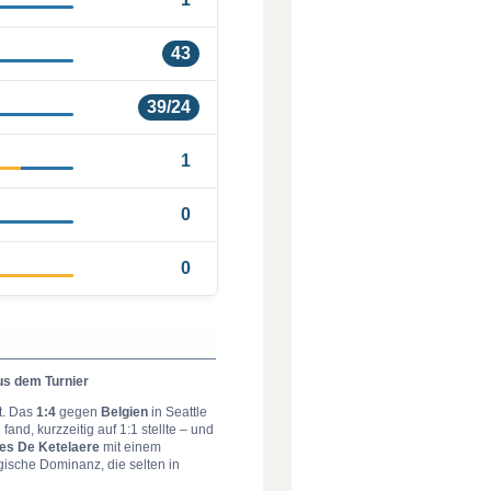
43
39/24
1
0
0
us dem Turnier
t. Das
1:4
gegen
Belgien
in Seattle
and, kurzzeitig auf 1:1 stellte – und
es De Ketelaere
mit einem
gische Dominanz, die selten in