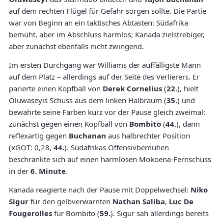
auf dem rechten Flügel für Gefahr sorgen sollte. Die Partie
war von Beginn an ein taktisches Abtasten: Südafrika
bemüht, aber im Abschluss harmlos; Kanada zielstrebiger,
aber zunächst ebenfalls nicht zwingend.
Im ersten Durchgang war Williams der auffälligste Mann
auf dem Platz – allerdings auf der Seite des Verlierers. Er
parierte einen Kopfball von
Derek Cornelius
(
22.
), hielt
Oluwaseyis Schuss aus dem linken Halbraum (
35.
) und
bewahrte seine Farben kurz vor der Pause gleich zweimal:
zunächst gegen einen Kopfball von
Bombito
(
44.
), dann
reflexartig gegen
Buchanan
aus halbrechter Position
(xGOT: 0,28,
44.
). Südafrikas Offensivbemühen
beschränkte sich auf einen harmlosen Mokoena-Fernschuss
in der
6. Minute
.
Kanada reagierte nach der Pause mit Doppelwechsel:
Niko
Sigur
für den gelbverwarnten
Nathan Saliba
,
Luc De
Fougerolles
für Bombito (
59.
). Sigur sah allerdings bereits