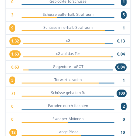
Geblockte Torschüsse
0
1
Schüsse außerhalb Strafraum
3
5
Schüsse innerhalb Strafraum
9
1
xG
1,32
0,13
xG auf das Tor
1,63
0,04
Gegentore - xGOT
0,63
0,04
Torwartparaden
5
1
Schüsse gehalten %
71
100
Paraden durch Hechten
0
2
Sweeper-Aktionen
0
0
Lange Pässe
18
10