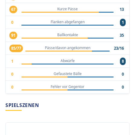
Kurze Pässe
67
13
Flanken abgefangen
0
1
Ballkontakte
91
35
Pässe/davon angekommen
85/77
23/16
Abwürfe
1
8
Gefaustete Bälle
0
0
Fehler vor Gegentor
0
0
SPIELSZENEN