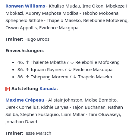
Ronwen Williams
- Khuliso Mudau, Ime Okon, Mbekezeli
Mbokazi, Aubrey Maphosa Modiba - Teboho Mokoena,
Sphephelo Sithole - Thapelo Maseko, Relebohile Mofokeng,
Oswin Appollis, Evidence Makgopa
Trainer:
Hugo Broos
Einwechslungen:
46. ↑ Thalente Mbatha / ↓ Relebohile Mofokeng
86. ↑ Iqraam Rayners / ↓ Evidence Makgopa
86. ↑ Tshepang Moremi / ↓ Thapelo Maseko
Aufstellung
Kanada
:
Maxime Crépeau
- Alistair Johnston, Moïse Bombito,
Derek Cornelius, Richie Laryea - Tajon Buchanan, Nathan
Saliba, Stephen Eustaquio, Liam Millar - Tani Oluwaseyi,
Jonathan David
Trainer:
Jesse Marsch