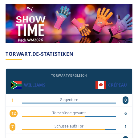
TORWART.DE-STATISTIKEN
TORWARTVERGLEICH
WILLIAMS
CRÉPEAU
Gegentore
1
0
Torschüsse gesamt
12
6
Schüsse aufs Tor
7
1