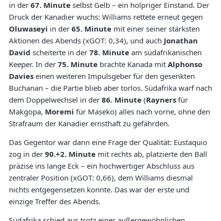
in der
67. Minute
selbst Gelb – ein holpriger Einstand. Der
Druck der Kanadier wuchs: Williams rettete erneut gegen
Oluwaseyi
in der
65. Minute
mit einer seiner stärksten
Aktionen des Abends (xGOT: 0,34), und auch
Jonathan
David
scheiterte in der
78. Minute
am südafrikanischen
Keeper. In der
75. Minute
brachte Kanada mit
Alphonso
Davies
einen weiteren Impulsgeber für den gesenkten
Buchanan – die Partie blieb aber torlos. Südafrika warf nach
dem Doppelwechsel in der
86. Minute
(
Rayners
für
Makgopa,
Moremi
für Maseko) alles nach vorne, ohne den
Strafraum der Kanadier ernsthaft zu gefährden.
Das Gegentor war dann eine Frage der Qualität: Eustaquio
zog in der
90.+2. Minute
mit rechts ab, platzierte den Ball
präzise ins lange Eck – ein hochwertiger Abschluss aus
zentraler Position (xGOT: 0,66), dem Williams diesmal
nichts entgegensetzen konnte. Das war der erste und
einzige Treffer des Abends.
Südafrika schied aus trotz einer außergewöhnlichen