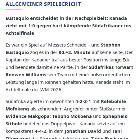
ALLGEMEINER SPIELBERICHT
Eustaquio entscheidet in der Nachspielzeit: Kanada
zieht mit 1:0 gegen hart kämpfende Südafrikaner ins
Achtelfinale
Es war ein Spiel auf Messers Schneide – und
Stephen
Eustaquio
zog es in der
90.+2. Minute
auf seine Seite. Der
Kapitän der Kanadier traf aus bester Position ins lange Eck
und beendete damit eine Partie, in der
Südafrikas Torwart
Ronwen Williams
sein Team mit einer außerordentlichen
Leistung lange im Rennen gehalten hatte. Kanada steht im
Achtelfinale der WM 2026.
Südafrika agierte im gewohnten
4-2-3-1
mit
Relebohile
Mofokeng
als zehnendem Angreifer hinter Stoßstürmer
Evidence Makgopa
;
Teboho Mokoena
und
Sphephelo
Sithole
bildeten das Doppelpivot. Kanada setzte auf ein
kompakteres
4-4-2
, in dem
Jonathan David
und
Tani
Oluwaseyi
das Sturmduo bildeten und
Tajon Buchanan