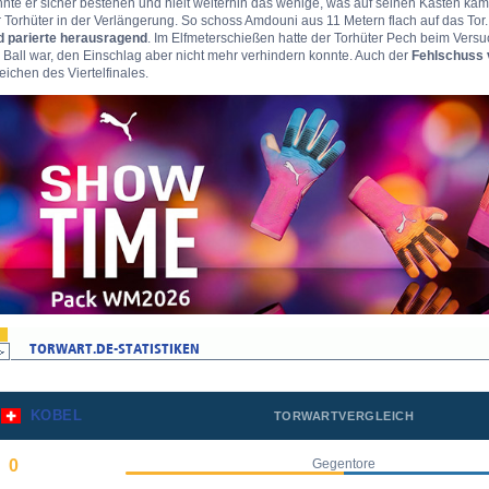
nte er sicher bestehen und hielt weiterhin das wenige, was auf seinen Kasten kam.
 Torhüter in der Verlängerung. So schoss Amdouni aus 11 Metern flach auf das Tor
d parierte herausragend
. Im Elfmeterschießen hatte der Torhüter Pech beim Versu
Ball war, den Einschlag aber nicht mehr verhindern konnte. Auch der
Fehlschuss 
eichen des Viertelfinales.
KOBEL
TORWARTVERGLEICH
0
Gegentore