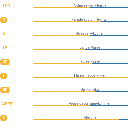
100
Schüsse gehalten %
3
Paraden durch Hechten
0
Sweeper-Aktionen
18
Lange Pässe
30
Kurze Pässe
1
Flanken abgefangen
60
Ballkontakte
48/39
Pässe/davon angekommen
3
Abwürfe