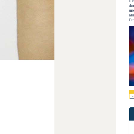
kon
der
un
am 
Err