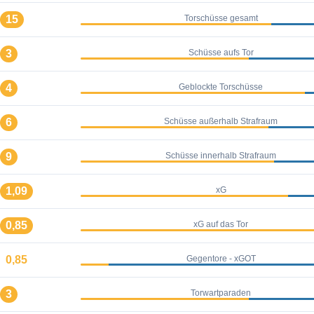
15
Torschüsse gesamt
3
Schüsse aufs Tor
4
Geblockte Torschüsse
6
Schüsse außerhalb Strafraum
9
Schüsse innerhalb Strafraum
1,09
xG
0,85
xG auf das Tor
0,85
Gegentore - xGOT
3
Torwartparaden