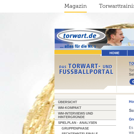
Magazin
Torwarttrain
HOME
To
Sel
Ho
ÜBERSICHT
WM-KOMPAKT
Sc
WM-INTERVIEWS UND
HINTERGRÜNDE
Gr
SPIELPLAN - ANALYSEN
Es
GRUPPENPHASE
war
SECHZEHNTELFINALE