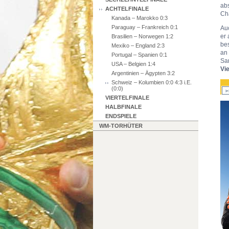
ab
ACHTELFINALE
Ch
Kanada – Marokko 0:3
Paraguay – Frankreich 0:1
Auc
er 
Brasilien – Norwegen 1:2
be
Mexiko – England 2:3
an
Portugal – Spanien 0:1
San
USA – Belgien 1:4
Vie
Argentinien – Ägypten 3:2
Schweiz – Kolumbien 0:0 4:3 i.E.
(0:0)
VIERTELFINALE
HALBFINALE
ENDSPIELE
WM-TORHÜTER