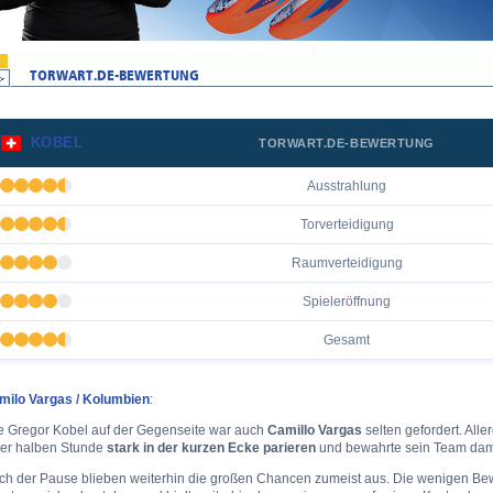
KOBEL
TORWART.DE-BEWERTUNG
Ausstrahlung
Torverteidigung
Raumverteidigung
Spieleröffnung
Gesamt
milo Vargas
/
Kolumbien
:
e Gregor Kobel auf der Gegenseite war auch
Camillo Vargas
selten gefordert. All
ner halben Stunde
stark in der kurzen Ecke parieren
und bewahrte sein Team dami
ch der Pause blieben weiterhin die großen Chancen zumeist aus. Die wenigen Bew