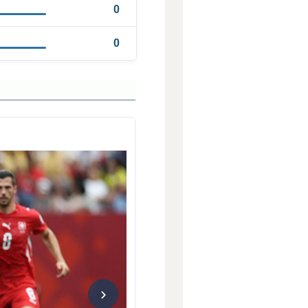
0
0
›