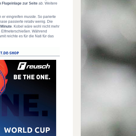
 Flugeinlage zur Seite
ab. Weitere
 er eingreifen musste. So parierte
hase passierte relativ wenig. Die
. Minute
. Kobel wäre wohl nicht mehr
s Elfmeterschießen. Während
amit reichte es für die Nati für das