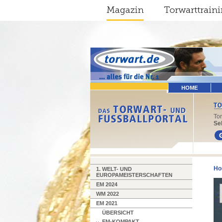
Magazin
Torwarttrain
HOME
To
Sel
Ho
1. WELT- UND
EUROPAMEISTERSCHAFTEN
EM 2024
WM 2022
EM 2021
ÜBERSICHT
EM-KOMPAKT