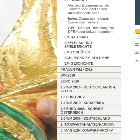
Gianluigi Donnarumma: Der
Torwart begründet seinen
ausbleibenden Jubel
Italien: Donnarumma bester
Spieler des Turniers
GER: Torhüter-Reihenfolge im
DFB-Kader bekannt gegeben
EM-HAUTNAH
SPIELPLAN UND
SPIELBERICHTE
EM-TORHÜTER
SCHLIECKS-EM-KOLUMNE
EM-GESCHICHTE
FRAUEN WM - 2019
WM 2018
EURO 2016
1.2 WM 2014 - DEUTSCHLANDS 4.
STERN
1.3 EURO 2012
1.4 WM 2010 - SÜDAFRIKA
1.5 EURO 2008 - SCHWEIZ
ÖSTERREICH
1.6 WM 2006 - DEUTSCHLAND
2. TORWARTANALYSEN-ARCHIV
3. MAGAZIN KOMPAKT-ARCHIV