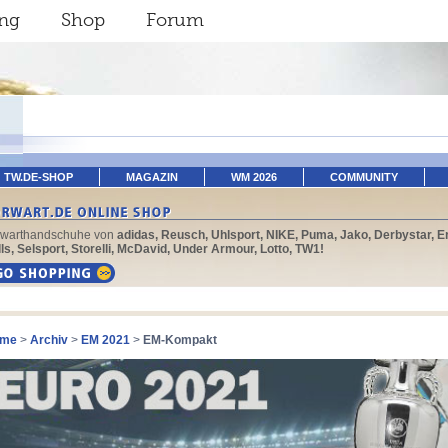
ing
Shop
Forum
TW.DE-SHOP
MAGAZIN
WM 2026
COMMUNITY
rwarthandschuhe von
adidas, Reusch, Uhlsport, NIKE, Puma, Jako, Derbystar, E
ls, Selsport, Storelli, McDavid, Under Armour, Lotto, TW1!
me
>
Archiv
>
EM 2021
>
EM-Kompakt