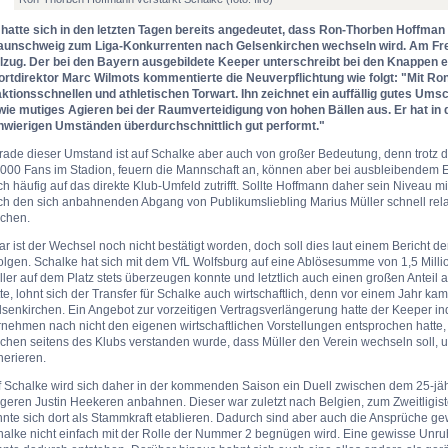
 hatte sich in den letzten Tagen bereits angedeutet, dass Ron-Thorben Hoffman 
aunschweig zum Liga-Konkurrenten nach Gelsenkirchen wechseln wird. Am Fre
llzug. Der bei den Bayern ausgebildete Keeper unterschreibt bei den Knappen e
ortdirektor Marc Wilmots kommentierte die Neuverpflichtung wie folgt: "Mit Ro
aktionsschnellen und athletischen Torwart. Ihn zeichnet ein auffällig gutes Um
wie mutiges Agieren bei der Raumverteidigung von hohen Bällen aus. Er hat in
hwierigen Umständen überdurchschnittlich gut performt."
ade dieser Umstand ist auf Schalke aber auch von großer Bedeutung, denn trotz de
.000 Fans im Stadion, feuern die Mannschaft an, können aber bei ausbleibendem E
h häufig auf das direkte Klub-Umfeld zutrifft. Sollte Hoffmann daher sein Niveau 
ch den sich anbahnenden Abgang von Publikumsliebling Marius Müller schnell rela
chen.
r ist der Wechsel noch nicht bestätigt worden, doch soll dies laut einem Bericht d
olgen. Schalke hat sich mit dem VfL Wolfsburg auf eine Ablösesumme von 1,5 Mill
ler auf dem Platz stets überzeugen konnte und letztlich auch einen großen Anteil
te, lohnt sich der Transfer für Schalke auch wirtschaftlich, denn vor einem Jahr ka
lsenkirchen. Ein Angebot zur vorzeitigen Vertragsverlängerung hatte der Keeper 
nehmen nach nicht den eigenen wirtschaftlichen Vorstellungen entsprochen hatte,
chen seitens des Klubs verstanden wurde, dass Müller den Verein wechseln soll, 
nerieren.
f Schalke wird sich daher in der kommenden Saison ein Duell zwischen dem 25-j
geren Justin Heekeren anbahnen. Dieser war zuletzt nach Belgien, zum Zweitligis
nnte sich dort als Stammkraft etablieren. Dadurch sind aber auch die Ansprüche 
halke nicht einfach mit der Rolle der Nummer 2 begnügen wird. Eine gewisse Unru