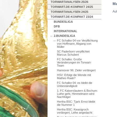
TORWARTANALYSEN 25/26
Ma
TORWART.DE-KOMPAKT 24/25
Aut
TORWARTANALYSEN 24/25
TORWART.DE-KOMPAKT 23/24
BUNDESLIGA
DFB
INTERNATIONAL
2.BUNDESLIGA
FC Schalke 04 vor Verpflichtung
von Hoffmann, Abgang von
Müller
SC Paderborn verpflichtet
Marcus Schubert
FC Schalke: Große
Veränderungen im Torwart-
Team
Hannover 96: Zieler verlängert
HSV: Erfolgt die Wende mit
Matheo Raab?
FC Schalke 04: es bleibt die
Unbeständigkeit
1. FC Kaiserslautern & Bochum:
Luthe geht, Himmelmann wird
Nachfolger
Hertha BSC: Tjark Ernst bleibt
die Nummer 1
Hertha BSC: Kwasigroch
verlängert, Leihe angedacht