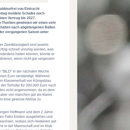
ablösefrei von Eintracht
itag meldete Schalke noch
inen Vertrag bis 2027.
n-Thorben gewinnen wir einen sehr
schalten nach abgefangenen Bällen
 der vergangenen Saison unter
r Zweitklassigkeit sind jeweils
rfolg schnell unruhig werden, was
mindestens halten können, könnte er
tivieren, wenn nicht gar vergessen
er "BILD" in der nächsten Woche
ionen Euro verständigt. Während
 am Klassenerhalt von Königsblau
m der Torhüter für 300.000 Euro nach
indes nicht angenommen, da es dem
 aber von manchen gar als klares
um eine gewisse Ablöse zu
ährigen Hoffmann und dem 2 Jahre
ten Patro Eisden ausgeliehen und
gewachsen, sodass sich Heekeren auf
he in der Mannschaft und im Klub