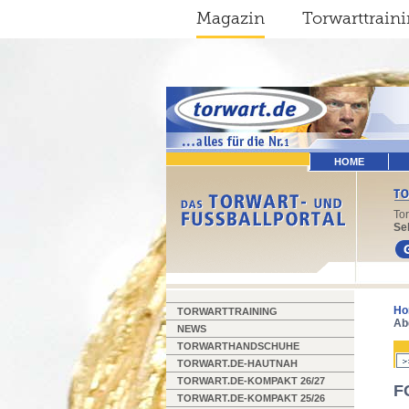
Magazin
Torwarttrain
HOME
To
Sel
Ho
TORWARTTRAINING
Ab
NEWS
TORWARTHANDSCHUHE
TORWART.DE-HAUTNAH
TORWART.DE-KOMPAKT 26/27
F
TORWART.DE-KOMPAKT 25/26