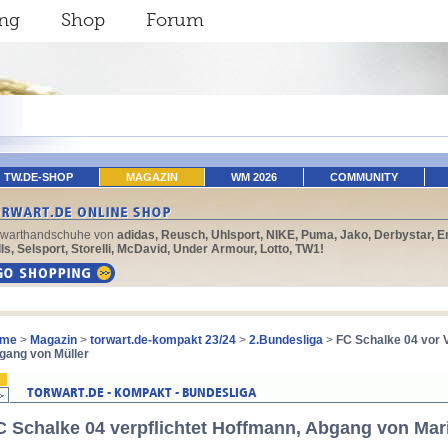
ing
Shop
Forum
TW.DE-SHOP
MAGAZIN
WM 2026
COMMUNITY
rwarthandschuhe von
adidas, Reusch, Uhlsport, NIKE, Puma, Jako, Derbystar, E
ls, Selsport, Storelli, McDavid, Under Armour, Lotto, TW1!
me
>
Magazin
>
torwart.de-kompakt 23/24
>
2.Bundesliga
>
FC Schalke 04 vor 
gang von Müller
C Schalke 04 verpflichtet Hoffmann, Abgang von Mar