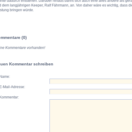
nnte dadurch entstehen. Darüber hinaus bahnt sich auch eine alles andere als ge
d dem langjährigen Keeper, Ralf Fährmann, an. Von daher wäre es wichtig, dass d
istung bringen würde.
mmentare (0)
ine Kommentare vorhanden!
uen Kommentar schreiben
Name:
E-Mail-Adresse:
Kommentar: