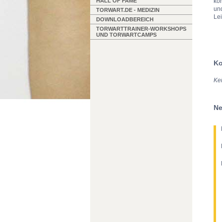
kö
HALL OF FAME
un
TORWART.DE - MEDIZIN
Le
DOWNLOADBEREICH
TORWARTTRAINER-WORKSHOPS
UND TORWARTCAMPS
Ko
Ke
Ne