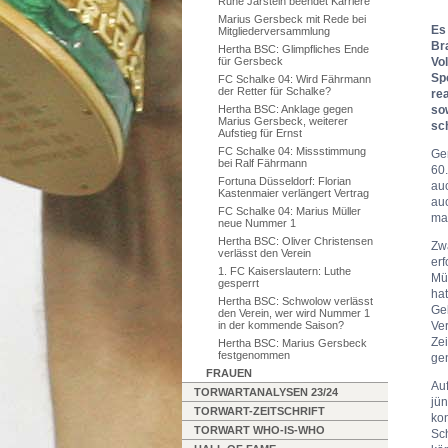
Rune Jarstein beendet Karriere
Marius Gersbeck mit Rede bei
Es
Mitgliederversammlung
Br
Hertha BSC: Glimpfliches Ende
Vo
für Gersbeck
Sp
FC Schalke 04: Wird Fährmann
der Retter für Schalke?
re
so
Hertha BSC: Anklage gegen
Marius Gersbeck, weiterer
sc
Aufstieg für Ernst
FC Schalke 04: Missstimmung
Ger
bei Ralf Fährmann
60
Fortuna Düsseldorf: Florian
auc
Kastenmaier verlängert Vertrag
au
FC Schalke 04: Marius Müller
ma
neue Nummer 1
Hertha BSC: Oliver Christensen
Zwa
verlässt den Verein
erf
1. FC Kaiserslautern: Luthe
Mül
gesperrt
hat
Hertha BSC: Schwolow verlässt
Ge
den Verein, wer wird Nummer 1
Ver
in der kommende Saison?
Zei
Hertha BSC: Marius Gersbeck
festgenommen
ge
FRAUEN
Au
TORWARTANALYSEN 23/24
jün
TORWART-ZEITSCHRIFT
ko
TORWART WHO-IS-WHO
Sc