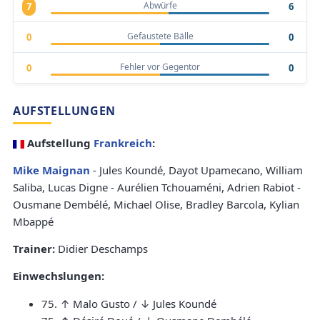
Abwürfe
7
6
Gefaustete Bälle
0
0
Fehler vor Gegentor
0
0
AUFSTELLUNGEN
Aufstellung
Frankreich
:
Mike Maignan
- Jules Koundé, Dayot Upamecano, William
Saliba, Lucas Digne - Aurélien Tchouaméni, Adrien Rabiot -
Ousmane Dembélé, Michael Olise, Bradley Barcola, Kylian
Mbappé
Trainer:
Didier Deschamps
Einwechslungen:
75. ↑ Malo Gusto / ↓ Jules Koundé