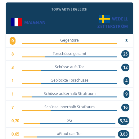
TORWARTVERGLEICH
WIDELL
MAIGNAN
ZETTERSTRÖM
Gegentore
0
3
Torschüsse gesamt
8
25
Schüsse aufs Tor
3
12
Geblockte Torschüsse
1
4
Schüsse außerhalb Strafraum
1
9
Schüsse innerhalb Strafraum
7
16
xG
0,70
3,24
xG auf das Tor
0,65
3,83