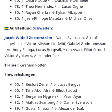
75. ↑ Désiré Doué / ↓ Ousmane Dembélé
78. ↑ Theo Hernández / ↓ Lucas Digne
85. ↑ Rayan Cherki / ↓ Kylian Mbappé
85. ↑ Jean-Philippe Mateta / ↓ Michael Olise
Aufstellung
Schweden
:
Jacob Widell Zetterström
- Daniel Svensson, Gustaf
Lagerbielke, Victor Nilsson Lindelöf, Gabriel Gudmundsson
- Anthony Elanga, Lucas Bergvall, Yasin Ayari, Elliot Stroud -
Viktor Gyökeres, Alexander Isak
Trainer:
Graham Potter
Einwechslungen:
65. ↑ Besfort Zeneli / ↓ Lucas Bergvall
65. ↑ Taha Abdi Ali / ↓ Elliot Stroud
82. ↑ Benjamin Nygren / ↓ Yasin Ayari
82. ↑ Mattias Svanberg / ↓ Daniel Svensson
89. ↑ Gustaf Nilsson / ↓ Alexander Isak