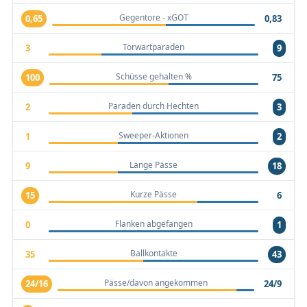
Gegentore - xGOT
0,65
0,83
Torwartparaden
3
9
Schüsse gehalten %
100
75
Paraden durch Hechten
2
3
Sweeper-Aktionen
1
2
Lange Pässe
9
18
Kurze Pässe
15
6
Flanken abgefangen
0
1
Ballkontakte
35
43
Pässe/davon angekommen
24/16
24/9