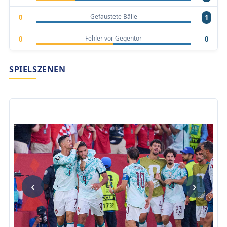
Gefaustete Bälle
0
1
Fehler vor Gegentor
0
0
SPIELSZENEN
‹
›