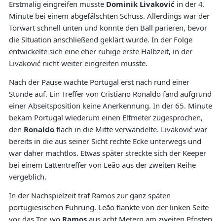
Erstmalig eingreifen musste
Dominik Livaković
in der 4.
Minute bei einem abgefälschten Schuss. Allerdings war der
Torwart schnell unten und konnte den Ball parieren, bevor
die Situation anschließend geklärt wurde. In der Folge
entwickelte sich eine eher ruhige erste Halbzeit, in der
Livaković nicht weiter eingreifen musste.
Nach der Pause wachte Portugal erst nach rund einer
Stunde auf. Ein Treffer von Cristiano Ronaldo fand aufgrund
einer Abseitsposition keine Anerkennung. In der 65. Minute
bekam Portugal wiederum einen Elfmeter zugesprochen,
den
Ronaldo
flach in die Mitte verwandelte. Livaković war
bereits in die aus seiner Sicht rechte Ecke unterwegs und
war daher machtlos. Etwas später streckte sich der Keeper
bei einem Lattentreffer von Leão aus der zweiten Reihe
vergeblich.
In der Nachspielzeit traf Ramos zur ganz späten
portugiesischen Führung. Leão flankte von der linken Seite
vor das Tor, wo
Ramos
aus acht Metern am zweiten Pfosten