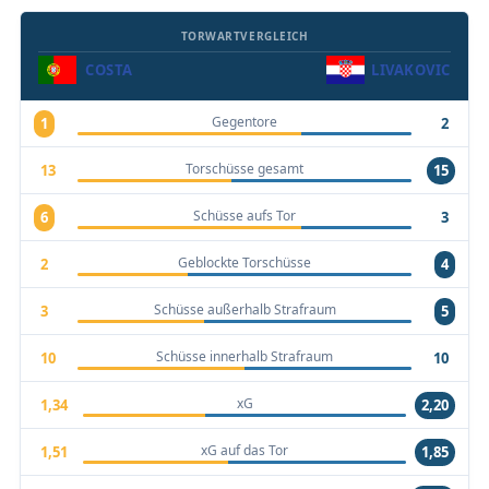
TORWARTVERGLEICH
COSTA
LIVAKOVIC
Gegentore
1
2
Torschüsse gesamt
13
15
Schüsse aufs Tor
6
3
Geblockte Torschüsse
2
4
Schüsse außerhalb Strafraum
3
5
Schüsse innerhalb Strafraum
10
10
xG
1,34
2,20
xG auf das Tor
1,51
1,85