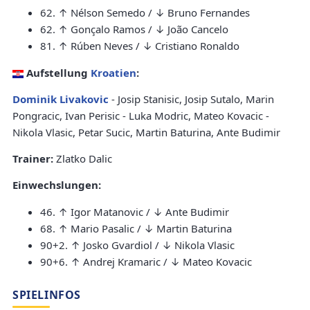
62. ↑ Nélson Semedo / ↓ Bruno Fernandes
62. ↑ Gonçalo Ramos / ↓ João Cancelo
81. ↑ Rúben Neves / ↓ Cristiano Ronaldo
Aufstellung
Kroatien
:
Dominik Livakovic
- Josip Stanisic, Josip Sutalo, Marin
Pongracic, Ivan Perisic - Luka Modric, Mateo Kovacic -
Nikola Vlasic, Petar Sucic, Martin Baturina, Ante Budimir
Trainer:
Zlatko Dalic
Einwechslungen:
46. ↑ Igor Matanovic / ↓ Ante Budimir
68. ↑ Mario Pasalic / ↓ Martin Baturina
90+2. ↑ Josko Gvardiol / ↓ Nikola Vlasic
90+6. ↑ Andrej Kramaric / ↓ Mateo Kovacic
SPIELINFOS