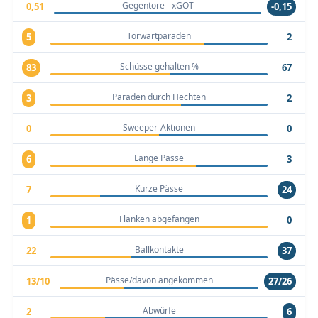
Gegentore - xGOT
0,51
-0,15
Torwartparaden
5
2
Schüsse gehalten %
83
67
Paraden durch Hechten
3
2
Sweeper-Aktionen
0
0
Lange Pässe
6
3
Kurze Pässe
7
24
Flanken abgefangen
1
0
Ballkontakte
22
37
Pässe/davon angekommen
13/10
27/26
Abwürfe
2
6