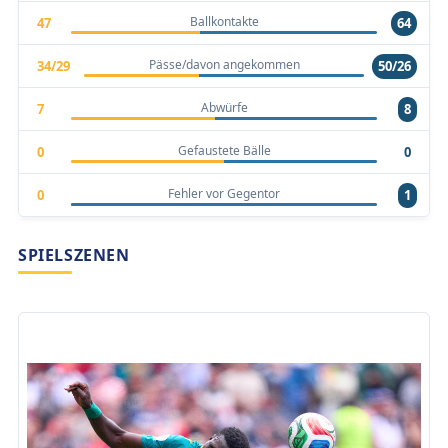
Ballkontakte
47
64
Pässe/davon angekommen
34/29
50/26
Abwürfe
7
8
Gefaustete Bälle
0
0
Fehler vor Gegentor
0
1
SPIELSZENEN