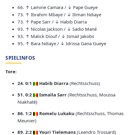
66. ↑ Lamine Camara / ↓ Pape Gueye
73. ↑ Ibrahim Mbaye / ↓ Iliman Ndiaye
73. ↑ Pape Sarr / ↓ Habib Diarra
93. ↑ Nicolas Jackson / ↓ Sadio Mané
93. ↑ Malick Diouf / ↓ Ismail Jakobs
95. ↑ Bara Ndiaye / ↓ Idrissa Gana Gueye
SPIELINFOS
Tore:
24. 0:1
Habib Diarra
(Rechtsschuss)
51. 0:2
Ismaïla Sarr
(Rechtsschuss, Moussa
Niakhaté)
86. 1:2
Romelu Lukaku
(Rechtsschuss, Thomas
Meunier)
89. 2:2
Youri Tielemans
(Leandro Trossard)