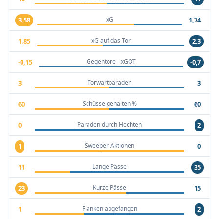
xG
3,58
1,74
xG auf das Tor
1,85
2,3
Gegentore - xGOT
-0,15
-0,7
Torwartparaden
3
3
Schüsse gehalten %
60
60
Paraden durch Hechten
0
2
Sweeper-Aktionen
1
0
Lange Pässe
11
35
Kurze Pässe
23
15
Flanken abgefangen
1
2