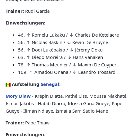
Trainer:
Rudi Garcia
Einwechslungen:
46. ↑ Romelu Lukaku / ↓ Charles De Ketelaere
56. ↑ Nicolas Raskin / ↓ Kevin De Bruyne
56. ↑ Dodi Lukébakio / ↓ Jérémy Doku
63. ↑ Diego Moreira / ↓ Hans Vanaken
78. ↑ Thomas Meunier / ↓ Maxim De Cuyper
109. ↑ Amadou Onana / ↓ Leandro Trossard
Aufstellung
Senegal
:
Mory Diaw
- Krépin Diatta, Pathé Ciss, Moussa Niakhaté,
Ismail Jakobs - Habib Diarra, Idrissa Gana Gueye, Pape
Gueye - Iliman Ndiaye, Ismaïla Sarr, Sadio Mané
Trainer:
Pape Thiaw
Einwechslungen: