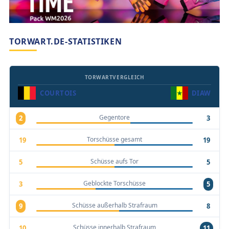
TORWART.DE-STATISTIKEN
TORWARTVERGLEICH
COURTOIS
DIAW
Gegentore
2
3
Torschüsse gesamt
19
19
Schüsse aufs Tor
5
5
Geblockte Torschüsse
3
5
Schüsse außerhalb Strafraum
9
8
Schüsse innerhalb Strafraum
10
11