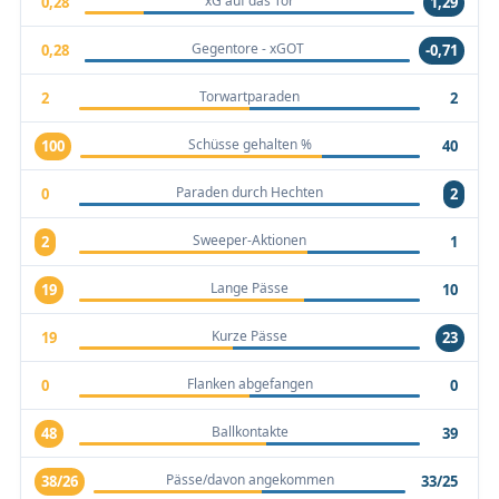
xG auf das Tor
0,28
1,29
Gegentore - xGOT
0,28
-0,71
Torwartparaden
2
2
Schüsse gehalten %
100
40
Paraden durch Hechten
0
2
Sweeper-Aktionen
2
1
Lange Pässe
19
10
Kurze Pässe
19
23
Flanken abgefangen
0
0
Ballkontakte
48
39
Pässe/davon angekommen
38/26
33/25