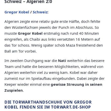
Schweiz – Algerien 2:0
Gregor Kobel
/
Schweiz
:
Algerien zeigte eine relativ gute erste Hälfte, doch fehlte
den Wüstenfüchsen jeweils der Punch im Abschluss. So
musste
Gregor Kobel
erstmalig nach rund 40 Minuten
eingreifen, als Chaïbi aus links versetzten 16 Metern auf
das Tor schoss. Wenig später schob Maza freistehend den
Ball am Tor vorbei.
Im zweiten Durchgang war die
Nati
weiterhin das bessere
Team und hatte die besseren Möglichkeiten, während von
Algerien weiterhin viel zu wenig kam. Kobel war daher
zumeist nur im Spielaufbau eingebunden. Dabei zeigte der
Keeper wieder einmal eine
gewisse Streuung in seinen
Zuspielen
.
DIE TORWARTHANDSCHUHE VON GREGOR
KOBEL FINDEN SIE IM TORWART.DE-SHOP