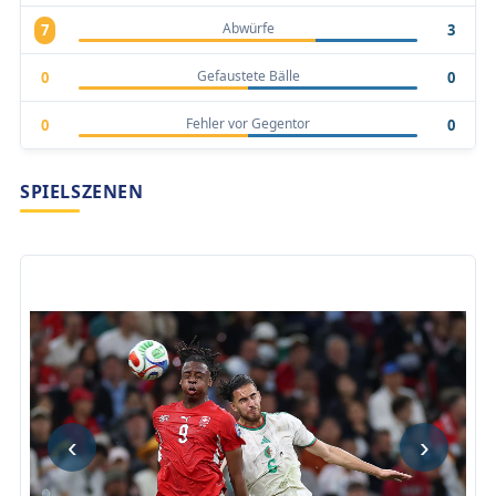
Abwürfe
7
3
Gefaustete Bälle
0
0
Fehler vor Gegentor
0
0
SPIELSZENEN
‹
›