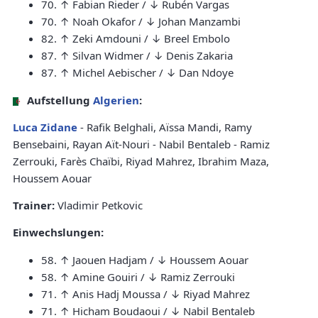
70. ↑ Fabian Rieder / ↓ Rubén Vargas
70. ↑ Noah Okafor / ↓ Johan Manzambi
82. ↑ Zeki Amdouni / ↓ Breel Embolo
87. ↑ Silvan Widmer / ↓ Denis Zakaria
87. ↑ Michel Aebischer / ↓ Dan Ndoye
Aufstellung
Algerien
:
Luca Zidane
- Rafik Belghali, Aïssa Mandi, Ramy
Bensebaini, Rayan Aït-Nouri - Nabil Bentaleb - Ramiz
Zerrouki, Farès Chaïbi, Riyad Mahrez, Ibrahim Maza,
Houssem Aouar
Trainer:
Vladimir Petkovic
Einwechslungen:
58. ↑ Jaouen Hadjam / ↓ Houssem Aouar
58. ↑ Amine Gouiri / ↓ Ramiz Zerrouki
71. ↑ Anis Hadj Moussa / ↓ Riyad Mahrez
71. ↑ Hicham Boudaoui / ↓ Nabil Bentaleb