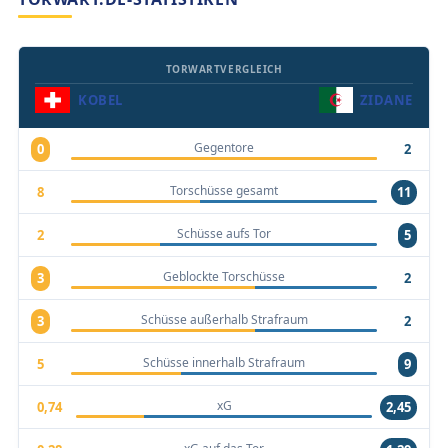
TORWARTVERGLEICH
KOBEL
ZIDANE
Gegentore
0
2
Torschüsse gesamt
8
11
Schüsse aufs Tor
2
5
Geblockte Torschüsse
3
2
Schüsse außerhalb Strafraum
3
2
Schüsse innerhalb Strafraum
5
9
xG
0,74
2,45