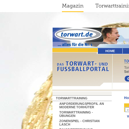
Magazin
Torwarttrain
HOME
To
Sel
Ho
TORWARTTRAINING
ANFORDERUNGSPROFIL AN
MODERNE TORHÜTER
TORWARTTRAINING -
ÜBUNGEN
V
ZONENSPIEL - CHRISTIAN
LASCH