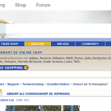
ing
Shop
Forum
TW.DE-SHOP
MAGAZIN
WM 2026
COMMUNITY
rwarthandschuhe von
adidas, Reusch, Uhlsport, NIKE, Puma, Jako, Derbystar, E
ls, Selsport, Storelli, McDavid, Under Armour, Lotto, TW1!
me
>
Magazin
>
Torwarttraining
>
Grundtechniken
>
Abwurf als Schwungwurf
ideoclip
(600 kb)