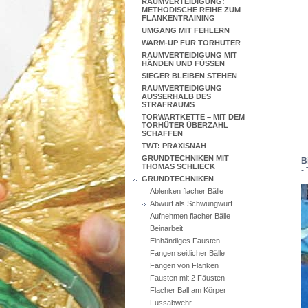
RAUMVERTEIDIGUNG:
METHODISCHE REIHE ZUM
FLANKENTRAINING
UMGANG MIT FEHLERN
WARM-UP FÜR TORHÜTER
RAUMVERTEIDIGUNG MIT
HÄNDEN UND FÜSSEN
SIEGER BLEIBEN STEHEN
RAUMVERTEIDIGUNG
AUSSERHALB DES S
TRAFRAUMS
TORWARTKETTE – MIT DEM
TORHÜTER ÜBERZAHL
SCHAFFEN
TWT: PRAXISNAH
GRUNDTECHNIKEN MIT
B
THOMAS SCHLIECK
-
GRUNDTECHNIKEN
Ablenken flacher Bälle
Abwurf als Schwungwurf
Aufnehmen flacher Bälle
Beinarbeit
Einhändiges Fausten
Fangen seitlicher Bälle
Fangen von Flanken
Fausten mit 2 Fäusten
Flacher Ball am Körper
Fussabwehr