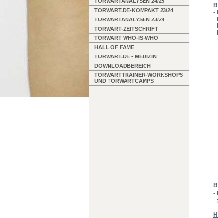
TORWARTANALYSEN 24/25
B
TORWART.DE-KOMPAKT 23/24
-
-
TORWARTANALYSEN 23/24
-
TORWART-ZEITSCHRIFT
-
TORWART WHO-IS-WHO
HALL OF FAME
TORWART.DE - MEDIZIN
DOWNLOADBEREICH
TORWARTTRAINER-WORKSHOPS
UND TORWARTCAMPS
B
-
-
H