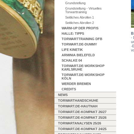
Grundstellung
Grundstellung - Virtuelles
Torwarttraining
Seitliches Abrollen 1
Seitliches Abrollen 2
WARM-UP DER PROFIS
B
HALLE: TIPPS
-
TORWARTTRAINING DFB
u
TORWART.DE-DUMMY
-
LIFE KINETIK
v
ARMINIA BIELEFELD
SCHALKE 04
TORWART.DE-WORKSHOP
KARLSRUHE
TORWART.DE-WORKSHOP
KÖLN
WERDER BREMEN
CREDITS
NEWS
TORWARTHANDSCHUHE
TORWART.DE-HAUTNAH
TORWART.DE-KOMPAKT 26/27
TORWART.DE-KOMPAKT 25/26
TORWARTANALYSEN 25/26
TORWART.DE-KOMPAKT 24/25