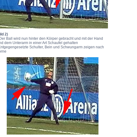
ild 2)
 Der Ball wird nun hinter den Körper gebracht und mit der Hand
nd dem Unterarm in einer Art Schaufel gehalten
Entgegengesetzte Schulter, Bein und Schwungarm zeigen nach
orne