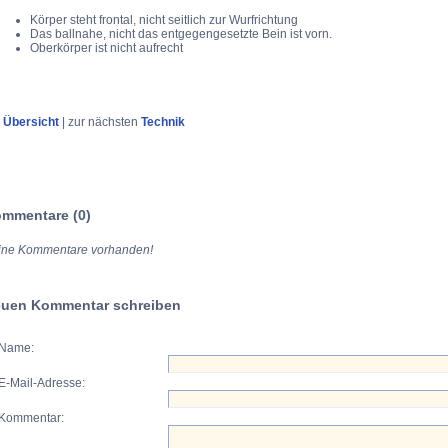
Körper steht frontal, nicht seitlich zur Wurfrichtung
Das ballnahe, nicht das entgegengesetzte Bein ist vorn.
Oberkörper ist nicht aufrecht
r
Übersicht
| zur nächsten
Technik
mmentare (0)
ine Kommentare vorhanden!
uen Kommentar schreiben
Name:
E-Mail-Adresse:
Kommentar: