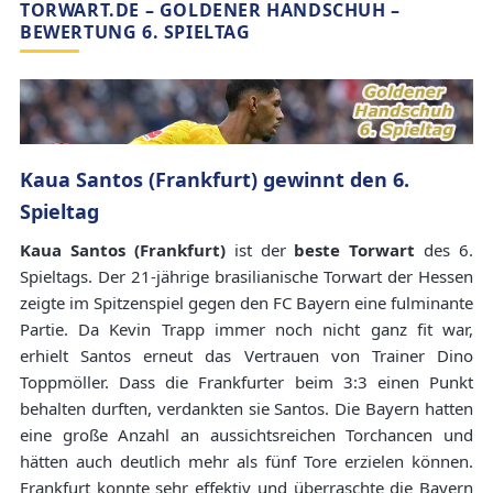
TORWART.DE – GOLDENER HANDSCHUH –
BEWERTUNG 6. SPIELTAG
Kaua Santos (Frankfurt) gewinnt den 6.
Spieltag
Kaua Santos (Frankfurt)
ist der
beste Torwart
des 6.
Spieltags. Der 21-jährige brasilianische Torwart der Hessen
zeigte im Spitzenspiel gegen den FC Bayern eine fulminante
Partie. Da Kevin Trapp immer noch nicht ganz fit war,
erhielt Santos erneut das Vertrauen von Trainer Dino
Toppmöller. Dass die Frankfurter beim 3:3 einen Punkt
behalten durften, verdankten sie Santos. Die Bayern hatten
eine große Anzahl an aussichtsreichen Torchancen und
hätten auch deutlich mehr als fünf Tore erzielen können.
Frankfurt konnte sehr effektiv und überraschte die Bayern