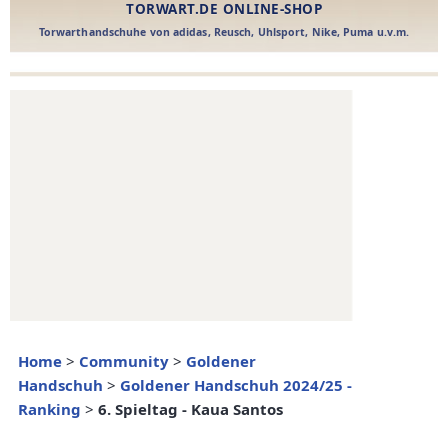
Home
>
Community
>
Goldener
Handschuh
>
Goldener Handschuh 2024/25 -
Ranking
>
6. Spieltag - Kaua Santos