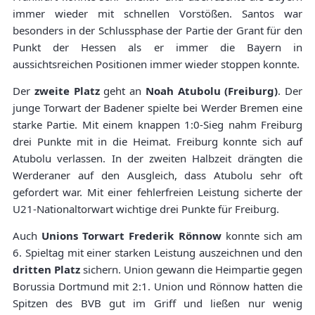
immer wieder mit schnellen Vorstößen. Santos war
besonders in der Schlussphase der Partie der Grant für den
Punkt der Hessen als er immer die Bayern in
aussichtsreichen Positionen immer wieder stoppen konnte.
Der
zweite Platz
geht an
Noah Atubolu (Freiburg)
. Der
junge Torwart der Badener spielte bei Werder Bremen eine
starke Partie. Mit einem knappen 1:0-Sieg nahm Freiburg
drei Punkte mit in die Heimat. Freiburg konnte sich auf
Atubolu verlassen. In der zweiten Halbzeit drängten die
Werderaner auf den Ausgleich, dass Atubolu sehr oft
gefordert war. Mit einer fehlerfreien Leistung sicherte der
U21-Nationaltorwart wichtige drei Punkte für Freiburg.
Auch
Unions Torwart Frederik Rönnow
konnte sich am
6. Spieltag mit einer starken Leistung auszeichnen und den
dritten Platz
sichern. Union gewann die Heimpartie gegen
Borussia Dortmund mit 2:1. Union und Rönnow hatten die
Spitzen des BVB gut im Griff und ließen nur wenig