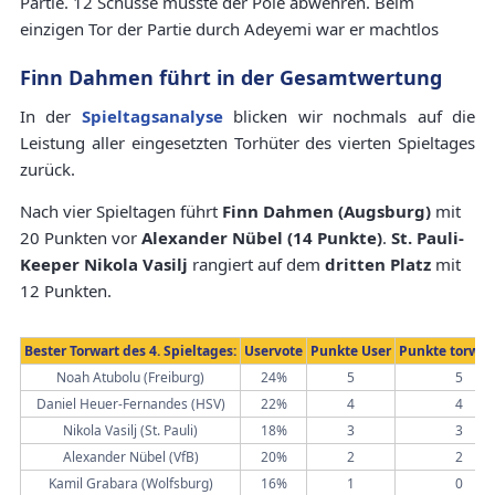
Partie. 12 Schüsse musste der Pole abwehren. Beim
einzigen Tor der Partie durch Adeyemi war er machtlos
Finn Dahmen führt in der Gesamtwertung
In der
Spieltagsanalyse
blicken wir nochmals auf die
Leistung aller eingesetzten Torhüter des vierten Spieltages
zurück.
Nach vier Spieltagen führt
Finn Dahmen (Augsburg)
mit
20 Punkten vor
Alexander Nübel (14 Punkte)
.
St. Pauli-
Keeper Nikola Vasilj
rangiert auf dem
dritten Platz
mit
12 Punkten.
Bester Torwart des 4. Spieltages:
Uservote
Punkte User
Punkte torwar
Noah Atubolu (Freiburg)
24%
5
5
Daniel Heuer-Fernandes (HSV)
22%
4
4
Nikola Vasilj (St. Pauli)
18%
3
3
Alexander Nübel (VfB)
20%
2
2
Kamil Grabara (Wolfsburg)
16%
1
0