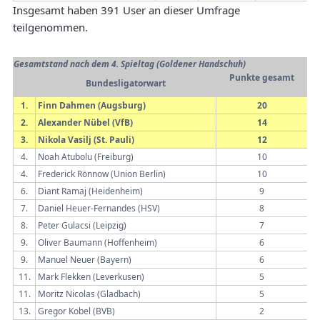
Insgesamt haben 391 User an dieser Umfrage
teilgenommen.
Gesamtstand nach dem 4. Spieltag (Goldener Handschuh)
Punkte gesamt
Bundesligatorwart
1.
Finn Dahmen (Augsburg)
20
2.
Alexander Nübel (VfB)
14
3.
Nikola Vasilj (St. Pauli)
12
4.
Noah Atubolu (Freiburg)
10
4.
Frederick Rönnow (Union Berlin)
10
6.
Diant Ramaj (Heidenheim)
9
7.
Daniel Heuer-Fernandes (HSV)
8
8.
Peter Gulacsi (Leipzig)
7
9.
Oliver Baumann (Hoffenheim)
6
9.
Manuel Neuer (Bayern)
6
11.
Mark Flekken (Leverkusen)
5
11.
Moritz Nicolas (Gladbach)
5
13.
Gregor Kobel (BVB)
2