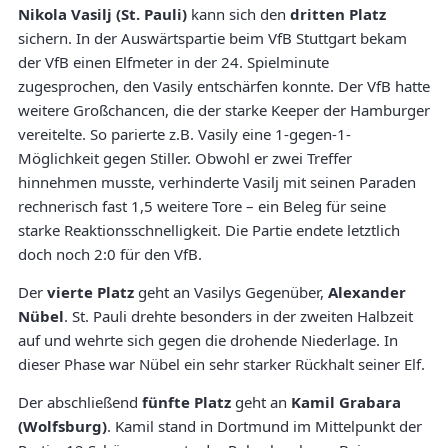
Nikola Vasilj (St. Pauli)
kann sich den
dritten Platz
sichern. In der Auswärtspartie beim VfB Stuttgart bekam
der VfB einen Elfmeter in der 24. Spielminute
zugesprochen, den Vasily entschärfen konnte. Der VfB hatte
weitere Großchancen, die der starke Keeper der Hamburger
vereitelte. So parierte z.B. Vasily eine 1-gegen-1-
Möglichkeit gegen Stiller. Obwohl er zwei Treffer
hinnehmen musste, verhinderte Vasilj mit seinen Paraden
rechnerisch fast 1,5 weitere Tore – ein Beleg für seine
starke Reaktionsschnelligkeit. Die Partie endete letztlich
doch noch 2:0 für den VfB.
Der
vierte Platz
geht an Vasilys Gegenüber,
Alexander
Nübel
. St. Pauli drehte besonders in der zweiten Halbzeit
auf und wehrte sich gegen die drohende Niederlage. In
dieser Phase war Nübel ein sehr starker Rückhalt seiner Elf.
Der abschließend
fünfte Platz
geht an
Kamil Grabara
(Wolfsburg)
. Kamil stand in Dortmund im Mittelpunkt der