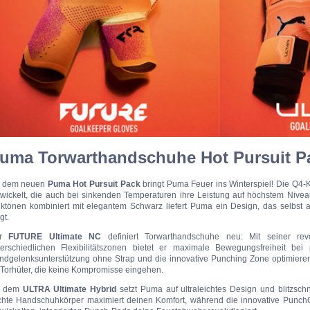
uma Torwarthandschuhe Hot Pursuit P
t dem neuen
Puma Hot Pursuit Pack
bringt Puma Feuer ins Winterspiel! Die Q4-Ko
twickelt, die auch bei sinkenden Temperaturen ihre Leistung auf höchstem Niveau
nktönen kombiniert mit elegantem Schwarz liefert Puma ein Design, das selbst 
gt.
er
FUTURE Ultimate NC
definiert Torwarthandschuhe neu: Mit seiner revol
terschiedlichen Flexibilitätszonen bietet er maximale Bewegungsfreiheit bei pe
ndgelenksunterstützung ohne Strap und die innovative Punching Zone optimieren
 Torhüter, die keine Kompromisse eingehen.
t dem
ULTRA Ultimate Hybrid
setzt Puma auf ultraleichtes Design und blitzschn
ichte Handschuhkörper maximiert deinen Komfort, während die innovative PunchCo