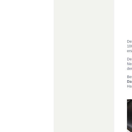
Der
10
ers
De
Neg
de
Be
Da
Ha