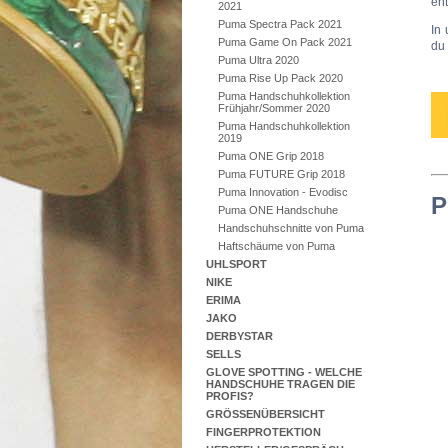
ent
2021
Puma Spectra Pack 2021
In
Puma Game On Pack 2021
du
Puma Ultra 2020
Puma Rise Up Pack 2020
Puma Handschuhkollektion
Frühjahr/Sommer 2020
Puma Handschuhkollektion
2019
Puma ONE Grip 2018
Puma FUTURE Grip 2018
Puma Innovation - Evodisc
P
Puma ONE Handschuhe
Handschuhschnitte von Puma
Haftschäume von Puma
UHLSPORT
NIKE
ERIMA
JAKO
DERBYSTAR
SELLS
GLOVE SPOTTING - WELCHE
HANDSCHUHE TRAGEN DIE
PROFIS?
GRÖSSENÜBERSICHT
FINGERPROTEKTION