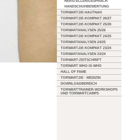
HERSTELLER/GESPRÄCH
HANDSCHUHBEWERTUNG
TORWART.DE-HAUTNAH
TORWART.DE-KOMPAKT 26/27
TORWART.DE-KOMPAKT 25/26
TORWARTANALYSEN 25/26
TORWART.DE-KOMPAKT 24/25
TORWARTANALYSEN 24/25
TORWART.DE-KOMPAKT 23/24
TORWARTANALYSEN 23/24
TORWART-ZEITSCHRIFT
TORWART WHO-IS-WHO
HALL OF FAME
TORWART.DE - MEDIZIN
DOWNLOADBEREICH
TORWARTTRAINER-WORKSHOPS
UND TORWARTCAMPS