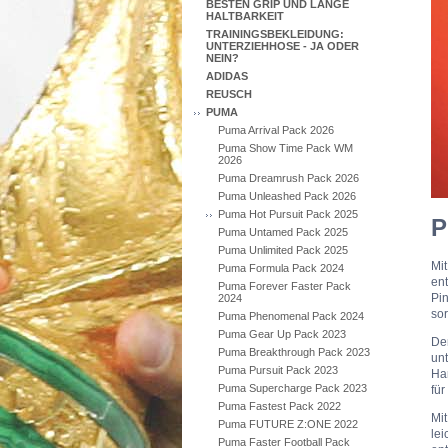
BESTEN GRIP UND LANGE
HALTBARKEIT
TRAININGSBEKLEIDUNG:
UNTERZIEHHOSE - JA ODER
NEIN?
ADIDAS
REUSCH
PUMA
Puma Arrival Pack 2026
Puma Show Time Pack WM
2026
Puma Dreamrush Pack 2026
Puma Unleashed Pack 2026
Puma Hot Pursuit Pack 2025
P
Puma Untamed Pack 2025
Puma Unlimited Pack 2025
Mi
Puma Formula Pack 2024
en
Puma Forever Faster Pack
Pi
2024
sor
Puma Phenomenal Pack 2024
Puma Gear Up Pack 2023
D
Puma Breakthrough Pack 2023
un
Puma Pursuit Pack 2023
Ha
Puma Supercharge Pack 2023
für
Puma Fastest Pack 2022
Mi
Puma FUTURE Z:ONE 2022
le
Puma Faster Football Pack