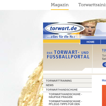
Magazin
Torwarttrain
HOME
To
Sel
Ho
TORWARTTRAINING
NEWS
TORWARTHANDSCHUHE
TORWARTHANDSCHUHE -
HÄUFIGE FRAGEN
TORWARTHANDSCHUHE -
PFLEGE-TIPPS FÜR DEN