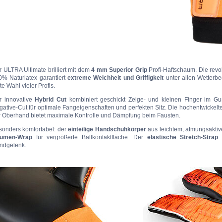
 ULTRA Ultimate brilliert mit dem
4 mm Superior Grip
Profi-Haftschaum. Die revo
0% Naturlatex garantiert
extreme Weichheit und Griffigkeit
unter allen Wetterbe
te Wahl vieler Profis.
r innovative
Hybrid Cut
kombiniert geschickt Zeige- und kleinen Finger im Gun
ative-Cut für optimale Fangeigenschaften und perfekten Sitz. Die hochentwickelt
r Oberhand bietet maximale Kontrolle und Dämpfung beim Fausten.
sonders komfortabel: der
einteilige Handschuhkörper
aus leichtem, atmungsaktiv
umen-Wrap
für vergrößerte Ballkontaktfläche. Der
elastische Stretch-Strap
s
ndgelenk.