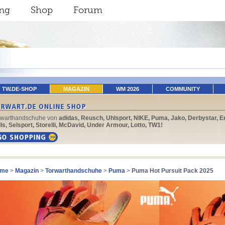
ing
Shop
Forum
TW.DE-SHOP
MAGAZIN
WM 2026
COMMUNITY
rwarthandschuhe von
adidas, Reusch, Uhlsport, NIKE, Puma, Jako, Derbystar, E
ls, Selsport, Storelli, McDavid, Under Armour, Lotto, TW1!
me
>
Magazin
>
Torwarthandschuhe
>
Puma
>
Puma Hot Pursuit Pack 2025