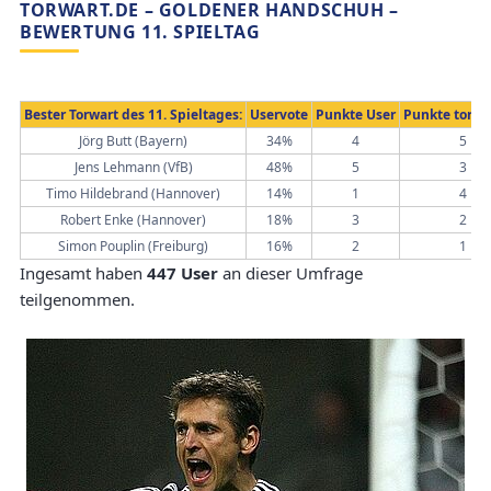
TORWART.DE – GOLDENER HANDSCHUH –
BEWERTUNG 11. SPIELTAG
Bester Torwart des 11. Spieltages:
Uservote
Punkte User
Punkte torwa
Jörg Butt (Bayern)
34%
4
5
Jens Lehmann (VfB)
48%
5
3
Timo Hildebrand (Hannover)
14%
1
4
Robert Enke (Hannover)
18%
3
2
Simon Pouplin (Freiburg)
16%
2
1
Ingesamt haben
447 User
an dieser Umfrage
teilgenommen.