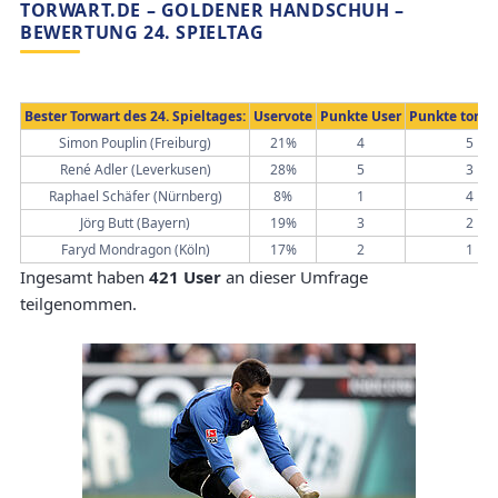
TORWART.DE – GOLDENER HANDSCHUH –
BEWERTUNG 24. SPIELTAG
Bester Torwart des 24. Spieltages:
Uservote
Punkte User
Punkte torwa
Simon Pouplin (Freiburg)
21%
4
5
René Adler (Leverkusen)
28%
5
3
Raphael Schäfer (Nürnberg)
8%
1
4
Jörg Butt (Bayern)
19%
3
2
Faryd Mondragon (Köln)
17%
2
1
Ingesamt haben
421 User
an dieser Umfrage
teilgenommen.