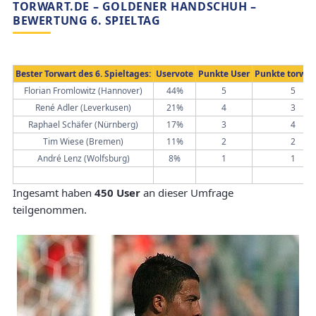
TORWART.DE – GOLDENER HANDSCHUH –
BEWERTUNG 6. SPIELTAG
Bester Torwart des 6. Spieltages:
Uservote
Punkte User
Punkte torwar
Florian Fromlowitz (Hannover)
44%
5
5
René Adler (Leverkusen)
21%
4
3
Raphael Schäfer (Nürnberg)
17%
3
4
Tim Wiese (Bremen)
11%
2
2
André Lenz (Wolfsburg)
8%
1
1
Ingesamt haben
450 User
an dieser Umfrage
teilgenommen.