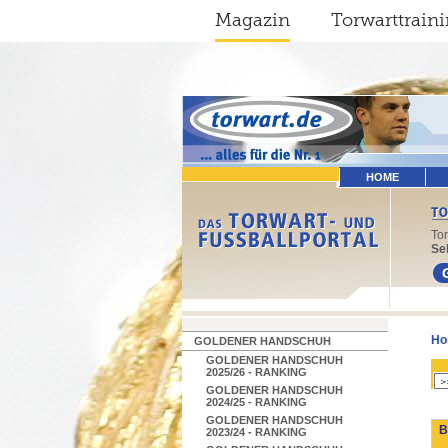
Magazin
Torwarttrain
HOME
To
Sel
Ho
GOLDENER HANDSCHUH
GOLDENER HANDSCHUH
2025/26 - RANKING
GOLDENER HANDSCHUH
2024/25 - RANKING
GOLDENER HANDSCHUH
B
2023/24 - RANKING