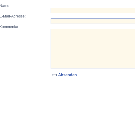
Name:
E-Mail-Adresse:
Kommentar: