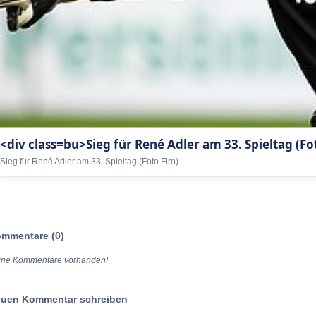
<div class=bu>Sieg für René Adler am 33. Spieltag (Fo
Sieg für René Adler am 33. Spieltag (Foto Firo)
mmentare (0)
ine Kommentare vorhanden!
uen Kommentar schreiben