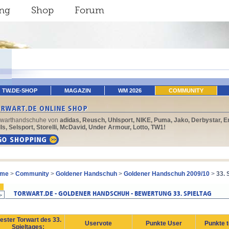
ing
Shop
Forum
TW.DE-SHOP
MAGAZIN
WM 2026
COMMUNITY
rwarthandschuhe von
adidas, Reusch, Uhlsport, NIKE, Puma, Jako, Derbystar, E
ls, Selsport, Storelli, McDavid, Under Armour, Lotto, TW1!
me
>
Community
>
Goldener Handschuh
>
Goldener Handschuh 2009/10
>
33. 
ester Torwart des 33.
Uservote
Punkte User
Punkte t
Spieltages: