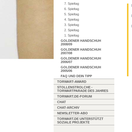
7. Spieltag
6. Spieltag
5. Spieltag
4. Spieltag
3. Spieltag
2. Spieltag
1. Spieltag
GOLDENER HANDSCHUH
2008/09
GOLDENER HANDSCHUH
2007/08
GOLDENER HANDSCHUH
2006/07
GOLDENER HANDSCHUH
2005/06
FAQ UND DEIN TIPP
TORWART-AWARD
STOLLENSTROLCHE -
TORWARTPARADE DES JAHRES
TORWART.DE-FORUM
CHAT
CHAT-ARCHIV
NEWSLETTER-ABO
TORWART.DE UNTERSTÜTZT
SOZIALE PROJEKTE