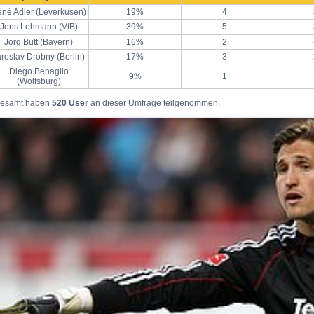
né Adler (Leverkusen)
19%
4
Jens Lehmann (VfB)
39%
5
Jörg Butt (Bayern)
16%
2
roslav Drobny (Berlin)
17%
3
Diego Benaglio
9%
1
(Wolfsburg)
gesamt haben
520 User
an dieser Umfrage teilgenommen.