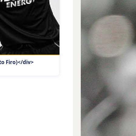
to Firo)</div>