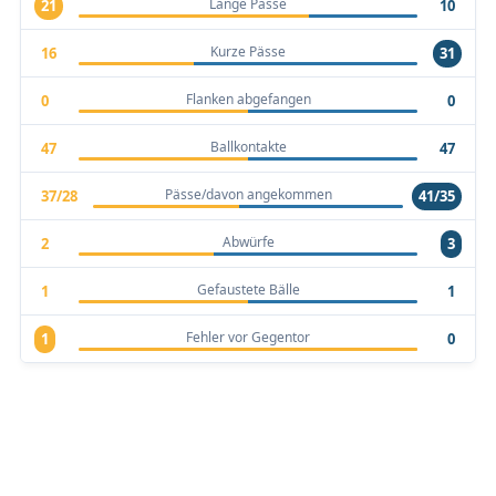
Lange Pässe
21
10
Kurze Pässe
16
31
Flanken abgefangen
0
0
Ballkontakte
47
47
Pässe/davon angekommen
37/28
41/35
Abwürfe
2
3
Gefaustete Bälle
1
1
Fehler vor Gegentor
1
0