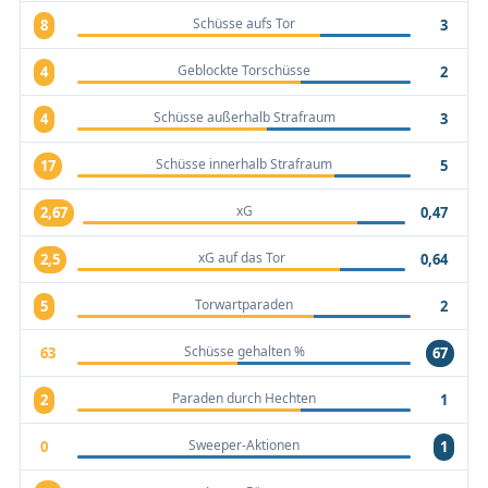
Schüsse aufs Tor
8
3
Geblockte Torschüsse
4
2
Schüsse außerhalb Strafraum
4
3
Schüsse innerhalb Strafraum
17
5
xG
2,67
0,47
xG auf das Tor
2,5
0,64
Torwartparaden
5
2
Schüsse gehalten %
63
67
Paraden durch Hechten
2
1
Sweeper-Aktionen
0
1