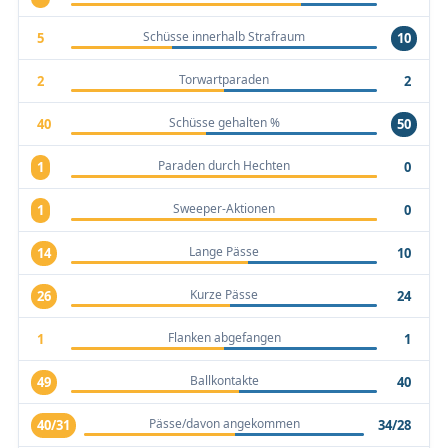
Schüsse innerhalb Strafraum
5
10
Torwartparaden
2
2
Schüsse gehalten %
40
50
Paraden durch Hechten
1
0
Sweeper-Aktionen
1
0
Lange Pässe
14
10
Kurze Pässe
26
24
Flanken abgefangen
1
1
Ballkontakte
49
40
Pässe/davon angekommen
40/31
34/28