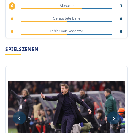
Abwürfe
6
3
Gefaustete Bälle
0
0
Fehler vor Gegentor
0
0
SPIELSZENEN
‹
›