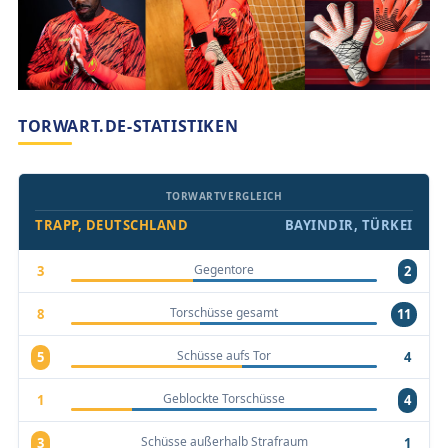
TORWART.DE-STATISTIKEN
TORWARTVERGLEICH
TRAPP, DEUTSCHLAND
BAYINDIR, TÜRKEI
Gegentore
3
2
Torschüsse gesamt
8
11
Schüsse aufs Tor
5
4
Geblockte Torschüsse
1
4
Schüsse außerhalb Strafraum
3
1