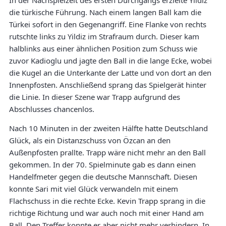
In der Nachspielzeit des ersten Durchgangs erzielte Yildiz
die türkische Führung. Nach einem langen Ball kam die
Türkei sofort in den Gegenangriff. Eine Flanke von rechts
rutschte links zu Yildiz im Strafraum durch. Dieser kam
halblinks aus einer ähnlichen Position zum Schuss wie
zuvor Kadioglu und jagte den Ball in die lange Ecke, wobei
die Kugel an die Unterkante der Latte und von dort an den
Innenpfosten. Anschließend sprang das Spielgerät hinter
die Linie. In dieser Szene war Trapp aufgrund des
Abschlusses chancenlos.
Nach 10 Minuten in der zweiten Hälfte hatte Deutschland
Glück, als ein Distanzschuss von Özcan an den
Außenpfosten prallte. Trapp wäre nicht mehr an den Ball
gekommen. In der 70. Spielminute gab es dann einen
Handelfmeter gegen die deutsche Mannschaft. Diesen
konnte Sari mit viel Glück verwandeln mit einem
Flachschuss in die rechte Ecke. Kevin Trapp sprang in die
richtige Richtung und war auch noch mit einer Hand am
Ball. Den Treffer konnte er aber nicht mehr verhindern. In