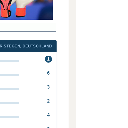
R STEGEN, DEUTSCHLAND
1
6
3
2
4