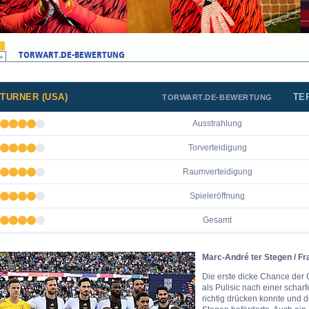
TURNER (USA)
TE
TORWART.DE-BEWERTUNG
Ausstrahlung
Torverteidigung
Raumverteidigung
Spieleröffnung
Gesamt
Marc-André ter Stegen / Fr
Die erste dicke Chance der 
als Pulisic nach einer schar
richtig drücken konnte und d