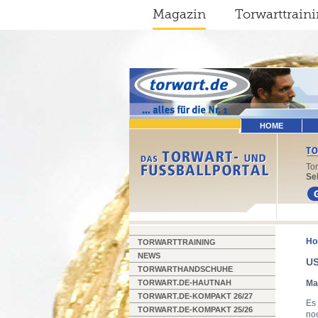
Magazin
Torwarttrain
HOME
To
Sel
Ho
TORWARTTRAINING
NEWS
US
TORWARTHANDSCHUHE
TORWART.DE-HAUTNAH
Ma
TORWART.DE-KOMPAKT 26/27
Es 
TORWART.DE-KOMPAKT 25/26
noc