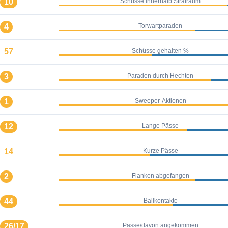
10
Schüsse innerhalb Strafraum
4
Torwartparaden
57
Schüsse gehalten %
3
Paraden durch Hechten
1
Sweeper-Aktionen
12
Lange Pässe
14
Kurze Pässe
2
Flanken abgefangen
44
Ballkontakte
26/17
Pässe/davon angekommen