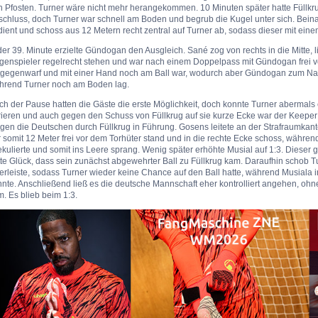
n Pfosten. Turner wäre nicht mehr herangekommen. 10 Minuten später hatte Füllk
chluss, doch Turner war schnell am Boden und begrub die Kugel unter sich. Beina
ient und schoss aus 12 Metern recht zentral auf Turner ab, sodass dieser mit ein
der 39. Minute erzielte Gündogan den Ausgleich. Sané zog von rechts in die Mitte,
genspieler regelrecht stehen und war nach einem Doppelpass mit Gündogan frei vo
tgegenwarf und mit einer Hand noch am Ball war, wodurch aber Gündogan zum N
hrend Turner noch am Boden lag.
h der Pause hatten die Gäste die erste Möglichkeit, doch konnte Turner abermals
ieren und auch gegen den Schuss von Füllkrug auf sie kurze Ecke war der Keeper w
gen die Deutschen durch Füllkrug in Führung. Gosens leitete an der Strafraumkante
 somit 12 Meter frei vor dem Torhüter stand und in die rechte Ecke schoss, währen
kulierte und somit ins Leere sprang. Wenig später erhöhte Musial auf 1:3. Dieser g
te Glück, dass sein zunächst abgewehrter Ball zu Füllkrug kam. Daraufhin schob Tur
rleiste, sodass Turner wieder keine Chance auf den Ball hatte, während Musiala i
nte. Anschließend ließ es die deutsche Mannschaft eher kontrolliert angehen, oh
. Es blieb beim 1:3.