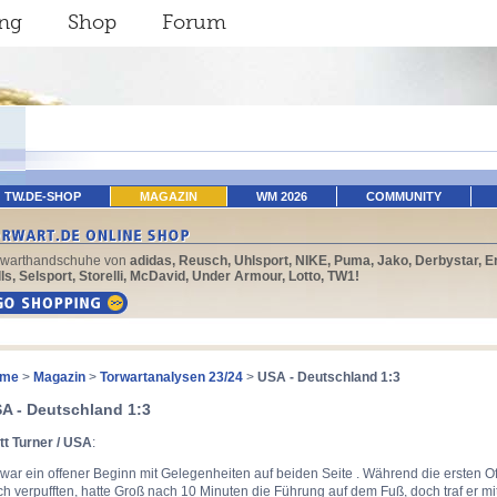
ing
Shop
Forum
TW.DE-SHOP
MAGAZIN
WM 2026
COMMUNITY
rwarthandschuhe von
adidas, Reusch, Uhlsport, NIKE, Puma, Jako, Derbystar, E
ls, Selsport, Storelli, McDavid, Under Armour, Lotto, TW1!
me
>
Magazin
>
Torwartanalysen 23/24
>
USA - Deutschland 1:3
A - Deutschland 1:3
tt Turner / USA
:
war ein offener Beginn mit Gelegenheiten auf beiden Seite . Während die ersten O
h verpufften, hatte Groß nach 10 Minuten die Führung auf dem Fuß, doch traf er 