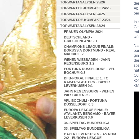
TORWARTANALYSEN 25/26
de
TORWART.DE-KOMPAKT 24/25
Abs
bed
TORWARTANALYSEN 24/25
TORWART.DE-KOMPAKT 23/24
In 
TORWARTANALYSEN 23/24
Ge
FRAUEN OLYMPIA 2024
en
wä
DEUTSCHLAND -
GRIECHENLAND 2:1
Nac
CHAMPIONS LEAGUE FINALE:
BORUSSIA DORTMUND - REAL
par
MADRID 0:2
gin
WEHEN WIESBADEN - JAHN
der
REGENSBURG 1:2
spe
FORTUNA DÜSSELDORF - VFL
hat
BOCHUM 0:3
Que
DFB-POKAL FINALE: 1. FC
kon
KAISERSLAUTERN - BAYER
kam
LEVERKUSEN 0:1
JAHN REGENSBURG - WEHEN
WIESBADEN 2:2
VFL BOCHUM - FORTUNA
DÜSSELDORF 0:3
EUROPA LEAGUE FINALE:
ATALANTA BERGAMO - BAYER
LEVERKUSEN 3:0
34. SPIELTAG BUNDESLIGA
33. SPIELTAG BUNDESLIGA
BAYER LEVERKUSEN - AS ROM
2:2 - EUROPA LEAGUE