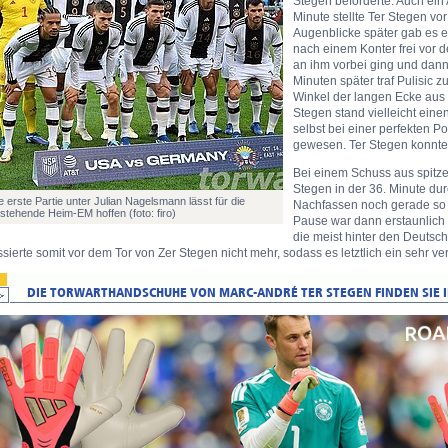
Stegen beförderte. Auch ein 
Minute stellte Ter Stegen v
Augenblicke später gab es ei
nach einem Konter frei vor 
an ihm vorbei ging und dann
Minuten später traf Pulisic 
Winkel der langen Ecke aus l
Stegen stand vielleicht einen
selbst bei einer perfekten P
gewesen. Ter Stegen konnte 
Bei einem Schuss aus spitz
Stegen in der 36. Minute d
e erste Partie unter Julian Nagelsmann lässt für die
Nachfassen noch gerade so 
stehende Heim-EM hoffen (foto: firo)
Pause war dann erstaunlich
die meist hinter den Deutsc
sierte somit vor dem Tor von Zer Stegen nicht mehr, sodass es letztlich ein sehr ve