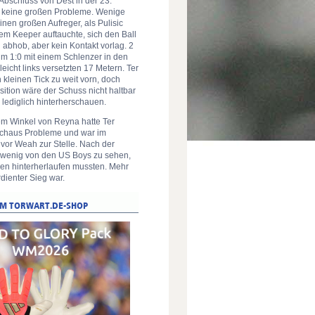
Abschluss von Dest in der 23.
or keine großen Probleme. Wenige
nen großen Aufreger, als Pulisic
dem Keeper auftauchte, sich den Ball
 abhob, aber kein Kontakt vorlag. 2
zum 1:0 mit einem Schlenzer in den
eicht links versetzten 17 Metern. Ter
 kleinen Tick zu weit vorn, doch
osition wäre der Schuss nicht haltbar
lediglich hinterherschauen.
em Winkel von Reyna hatte Ter
urchaus Probleme und war im
vor Weah zur Stelle. Nach der
 wenig von den US Boys zu sehen,
hen hinterherlaufen mussten. Mehr
rdienter Sieg war.