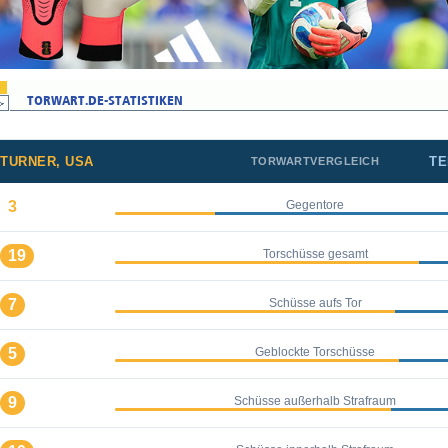
TURNER, USA
TE
TORWARTVERGLEICH
3
Gegentore
19
Torschüsse gesamt
7
Schüsse aufs Tor
5
Geblockte Torschüsse
9
Schüsse außerhalb Strafraum