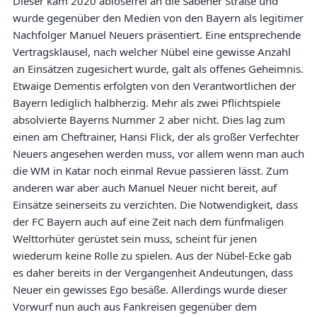
Dieser kam 2020 ablösefrei an die Säbener Straße und
wurde gegenüber den Medien von den Bayern als legitimer
Nachfolger Manuel Neuers präsentiert. Eine entsprechende
Vertragsklausel, nach welcher Nübel eine gewisse Anzahl
an Einsätzen zugesichert wurde, galt als offenes Geheimnis.
Etwaige Dementis erfolgten von den Verantwortlichen der
Bayern lediglich halbherzig. Mehr als zwei Pflichtspiele
absolvierte Bayerns Nummer 2 aber nicht. Dies lag zum
einen am Cheftrainer, Hansi Flick, der als großer Verfechter
Neuers angesehen werden muss, vor allem wenn man auch
die WM in Katar noch einmal Revue passieren lässt. Zum
anderen war aber auch Manuel Neuer nicht bereit, auf
Einsätze seinerseits zu verzichten. Die Notwendigkeit, dass
der FC Bayern auch auf eine Zeit nach dem fünfmaligen
Welttorhüter gerüstet sein muss, scheint für jenen
wiederum keine Rolle zu spielen. Aus der Nübel-Ecke gab
es daher bereits in der Vergangenheit Andeutungen, dass
Neuer ein gewisses Ego besäße. Allerdings wurde dieser
Vorwurf nun auch aus Fankreisen gegenüber dem