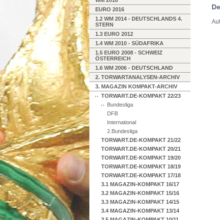
WM 2018
De
EURO 2016
1.2 WM 2014 - DEUTSCHLANDS 4.
Aut
STERN
1.3 EURO 2012
1.4 WM 2010 - SÜDAFRIKA
1.5 EURO 2008 - SCHWEIZ
ÖSTERREICH
1.6 WM 2006 - DEUTSCHLAND
2. TORWARTANALYSEN-ARCHIV
3. MAGAZIN KOMPAKT-ARCHIV
TORWART.DE-KOMPAKT 22/23
Bundesliga
DFB
International
2.Bundesliga
TORWART.DE-KOMPAKT 21/22
TORWART.DE-KOMPAKT 20/21
TORWART.DE-KOMPAKT 19/20
TORWART.DE-KOMPAKT 18/19
TORWART.DE-KOMPAKT 17/18
3.1 MAGAZIN-KOMPAKT 16/17
3.2 MAGAZIN-KOMPAKT 15/16
3.3 MAGAZIN-KOMPAKT 14/15
3.4 MAGAZIN-KOMPAKT 13/14
3.5 MAGAZIN-KOMPAKT 10/11