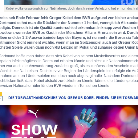
Kobel wollte ursprünglich zur Nati fahren, doch durch seine Verletzung hat er nun doch ab
reits seit Ende Februar fehlt Gregor Kobel dem BVB aufgrund von bisher and
 Dortmund sehnt man die Rückkehr der Nummer 1 herbei, wenngleich Alexander
ledigte. Dennoch ist ein Qualitätsunterschied erkennbar. In knapp zwei Wochen
owdown, wenn der BVB zu Gast in der Münchner Allianz-Arena sein wird. Durch
lben und der 1:2-Auswärtsniederlage der Bayern, ist nunmehr die Borussia Tab
rtmunder Sicht eminent wichtig, wenn man im Spitzenspiel auch auf Gregor Kob
chsten Spiele wären dann noch RB Leipzig im Pokal und zuhause gegen Union B
 Dortmund hoffte man daher, dass sich Kobel von seinem Muskelfaserriss und eine
ppalen Infekt möglichst in Dortmund erholen könnte und nicht zur Nationalmannsc
her war auch die Verwunderung zunächst groß, als es zunächst den Anschein mach
sächlich zur Nati reisen. Doch kurz vor Beginn der Länderspielreise erfolgte ein A
ilnahme an den Länderspielen nun doch noch abgesagt hatte. Nachdem Dortmunds
chblicken ließ, dass Kobel alsbald zurückkehren könnte, könnte die Länderspielpa
weizer Nationaltorhüter für den BVB wieder im Tor stehen könnte.