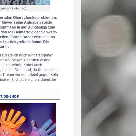
gesagt (foto: firo)
auernden Oberschenkelproblemen.
 Meyer seine Aufgaben solide
 kommt es in der Bundesliga zum
 den 6:1 Heimerfolg der Schwarz-
ellen-Führer. Daher wäre es aus
el zurückgreifen könnte. Die
erlin.
m zusätzlich noch eingefangenen
haft der Schweiz berufen würde.
te, als würde Kobel auch
ufatmen in Dortmund, da Kobel seine
 Trainer vor dem Spiel gegen Köln
use wirklich ausreichen, damit der