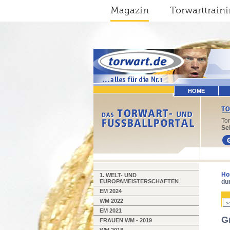
Magazin
Torwarttrain
HOME
To
Sel
Ho
1. WELT- UND
EUROPAMEISTERSCHAFTEN
du
EM 2024
WM 2022
EM 2021
G
FRAUEN WM - 2019