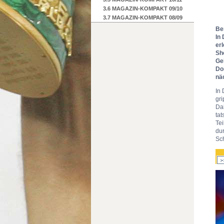
3.6 MAGAZIN-KOMPAKT 09/10
3.7 MAGAZIN-KOMPAKT 08/09
Be
In
er
Sh
Ge
Do
nä
In
gri
Da
tat
Te
dur
Sch