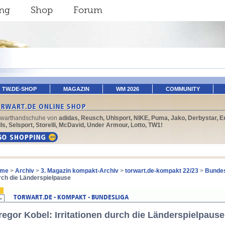
ing
Shop
Forum
TW.DE-SHOP
MAGAZIN
WM 2026
COMMUNITY
rwarthandschuhe von
adidas, Reusch, Uhlsport, NIKE, Puma, Jako, Derbystar, E
ls, Selsport, Storelli, McDavid, Under Armour, Lotto, TW1!
me
>
Archiv
>
3. Magazin kompakt-Archiv
>
torwart.de-kompakt 22/23
>
Bundes
rch die Länderspielpause
regor Kobel: Irritationen durch die Länderspielpause