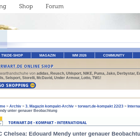
ing
Shop
Forum
TW.DE-SHOP
MAGAZIN
WM 2026
COMMUNITY
rwarthandschuhe von
adidas, Reusch, Uhlsport, NIKE, Puma, Jako, Derbystar, E
ls, Selsport, Storelli, McDavid, Under Armour, Lotto, TW1!
me
>
Archiv
>
3. Magazin kompakt-Archiv
>
torwart.de-kompakt 22/23
>
Interna
ndy unter genauer Beobachtung
C Chelsea: Edouard Mendy unter genauer Beobacht