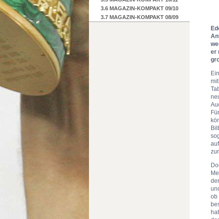
3.6 MAGAZIN-KOMPAKT 09/10
3.7 MAGAZIN-KOMPAKT 08/09
Ed
An
we
er
gr
Ein
mit
Tab
ne
Auc
Fü
kön
Bil
sog
auf
zu
Do
Med
de
und
ob
bes
hat