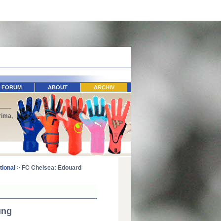
FORUM
ABOUT
ARCHIV
rima,
tional
>
FC Chelsea: Edouard
ung