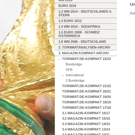
WM 2018
Un
EURO 2016
1.2 WM 2014 - DEUTSCHLANDS 4.
Aut
STERN
1.3 EURO 2012
1.4 WM 2010 - SÜDAFRIKA
1.5 EURO 2008 - SCHWEIZ
ÖSTERREICH
1.6 WM 2006 - DEUTSCHLAND
2. TORWARTANALYSEN-ARCHIV
3. MAGAZIN KOMPAKT-ARCHIV
TORWART.DE-KOMPAKT 22/23
Bundesliga
DFB
International
2.Bundesliga
TORWART.DE-KOMPAKT 21/22
TORWART.DE-KOMPAKT 20/21
TORWART.DE-KOMPAKT 19/20
TORWART.DE-KOMPAKT 18/19
TORWART.DE-KOMPAKT 17/18
3.1 MAGAZIN-KOMPAKT 16/17
3.2 MAGAZIN-KOMPAKT 15/16
3.3 MAGAZIN-KOMPAKT 14/15
3.4 MAGAZIN-KOMPAKT 13/14
3.5 MAGAZIN-KOMPAKT 10/11