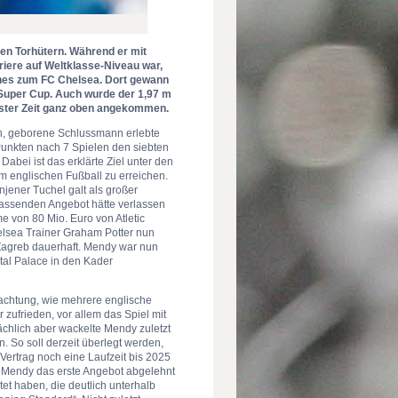
den Torhütern. Während er mit
riere auf Weltklasse-Niveau war,
nnes zum FC Chelsea. Dort gewann
Super Cup. Auch wurde der 1,97 m
ester Zeit ganz oben angekommen.
eich, geborene Schlussmann erlebte
Punkten nach 7 Spielen den siebten
Dabei ist das erklärte Ziel unter den
m englischen Fußball zu erreichen.
jener Tuchel galt als großer
assenden Angebot hätte verlassen
 von 80 Mio. Euro von Atletic
elsea Trainer Graham Potter nun
 Zagreb dauerhaft. Mendy war nun
tal Palace in den Kader
achtung, wie mehrere englische
 zufrieden, vor allem das Spiel mit
chlich aber wackelte Mendy zuletzt
. So soll derzeit überlegt werden,
ertrag noch eine Laufzeit bis 2025
da Mendy das erste Angebot abgelehnt
tet haben, die deutlich unterhalb