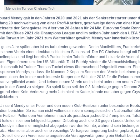
Mendy im Tor von Chelsea (firo)
ouard Mendy galt in den Jahren 2020 und 2021 als der Senkrechtstarter unter 
fang 20 noch weit weg von einer Profi-Karriere, geschweige denn von einer Kar
chselte der Senegalese im Alter von 28 Jahren für 24 Mio. Euro von Stade Re
 mit den Blues 2021 die Champions League und im selben Jahr auch den UEFA 
oße Torwart im Jahr 2021 zum Welttorhüter gewählt. Mendy war innerhalb kürz
 gutes Jahr später aber ist es turbulenter geworden. Der in Montiviilliers, Frankr
 seinem Verein einen denkbar schlechten Saisonstart. Der FC Chelsea belegt mit 
ellenplatz und liegt bereits 8 Punkte hinter Tabellenführer und Lokalrivale Arsenal. 
uen Eigentümern um den US-Milliardär Todd Boehly, wieder die Vormachtstellung i
h deshalb ist Trainer Thomas Tuchel etwas überraschend freigestellt worden. Eben
rsprecher Mendys, sodass die Nummer 2 Kepa im Sommer den Verein bei einem p
nen, doch der immer noch teuerste Keeper der Welt, der 2018 für die Rekordsumme
bao verpflichtet wurde, fand keinen neuen Verein und scheint unter dem neuen Ch
ar in der Gunst zu steigen. So spielt Kepa seit der 0:3-Niederlage gegen Dinamo
grund einer Knie-Verletzung mehrfach nicht im Kader, könnte nun aber gegen Crys
rückkehren.
ch steht Mendy unter Potter und den neuen Klub-Besitzern unter besonderer Beob
ien berichten. So ist man nicht vollends mit dem senegalesischen Nationaltorhüter
m Fuß soll Potter dem Vernehmen nach als geradezu „scheußlich“ empfinden. Tatsä
 leitete mit einem fehlgeschlagenen Dribbling auch die 0:3 gegen Leeds United ein
 Mendy im Sommer möglichst abgegeben werden könnte, während sein bisheriger V
itzt. Ebenso ist aber auch eine vorzeitige Vertragsverlängerung bisher geplatzt, 
. So soll die von Vereinsseite angestrebte Vertragsverlängerung ein Gehalt beinhal