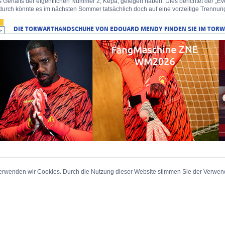
 Gehalts der eigentlichen Nummer 2, Kepa, gelegen haben. Dies berichtet der „Eve
durch könnte es im nächsten Sommer tatsächlich doch auf eine vorzeitige Trennun
erwenden wir Cookies. Durch die Nutzung dieser Website stimmen Sie der Verwe
_Sitemap