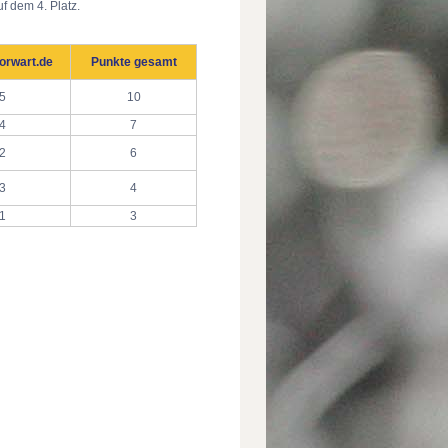
f dem 4. Platz.
orwart.de
Punkte gesamt
5
10
4
7
2
6
3
4
1
3