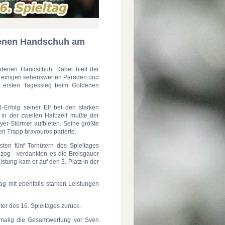
ldenen Handschuh am
denen Handschuh. Dabei hielt der
it einigen sehenswerten Paraden und
en ersten Tagessieg beim Goldenen
-Erfolg seiner Elf bei den starken
s in der zweiten Halbzeit mußte der
er-Stürmer aufbieten. Seine größte
en Trapp bravourös parierte.
ten fünf Torhütern des Spieltages
n zog - verdankten es die Breisgauer
istung kam er auf den 3. Platz in der
g mit ebenfalls starken Leistungen
ter des 16. Spieltages zurück.
tmalig die Gesamtwertung vor Sven