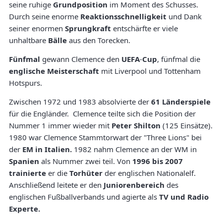
seine ruhige
Grundposition
im Moment des Schusses.
Durch seine enorme
Reaktionsschnelligkeit
und Dank
seiner enormen
Sprungkraft
entschärfte er viele
unhaltbare
Bälle
aus den Torecken.
Fünfmal
gewann Clemence den
UEFA
-
Cup
, fünfmal die
englische Meisterschaft
mit Liverpool und Tottenham
Hotspurs.
Zwischen 1972 und 1983 absolvierte der
61 Länderspiele
für die Engländer. Clemence teilte sich die Position der
Nummer 1 immer wieder mit
Peter Shilton
(125 Einsätze).
1980 war Clemence Stammtorwart der "Three Lions" bei
der
EM in Italien.
1982 nahm Clemence an der WM in
Spanien
als Nummer zwei teil. Von
1996 bis 2007
trainierte
er die
Torhüter
der englischen Nationalelf.
Anschließend leitete er den
Juniorenbereich
des
englischen Fußballverbands und agierte als
TV und Radio
Experte.