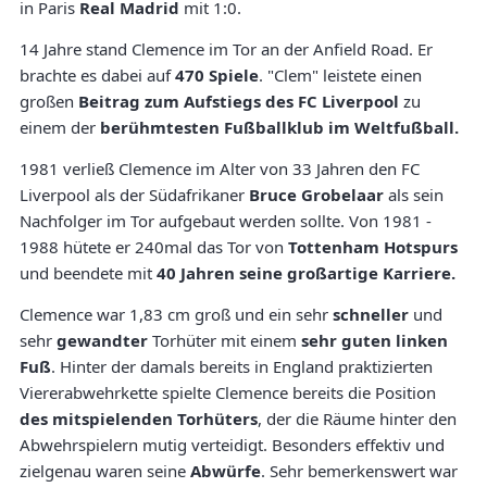
in Paris
Real Madrid
mit 1:0.
14 Jahre stand Clemence im Tor an der Anfield Road. Er
brachte es dabei auf
470 Spiele
. "Clem" leistete einen
großen
Beitrag zum Aufstiegs des FC Liverpool
zu
einem der
berühmtesten Fußballklub im Weltfußball.
1981 verließ Clemence im Alter von 33 Jahren den FC
Liverpool als der Südafrikaner
Bruce Grobelaar
als sein
Nachfolger im Tor aufgebaut werden sollte. Von 1981 -
1988 hütete er 240mal das Tor von
Tottenham Hotspurs
und beendete mit
40 Jahren seine großartige Karriere.
Clemence war 1,83 cm groß und ein sehr
schneller
und
sehr
gewandter
Torhüter mit einem
sehr guten linken
Fuß
. Hinter der damals bereits in England praktizierten
Viererabwehrkette spielte Clemence bereits die Position
des mitspielenden Torhüters
, der die Räume hinter den
Abwehrspielern mutig verteidigt. Besonders effektiv und
zielgenau waren seine
Abwürfe
. Sehr bemerkenswert war