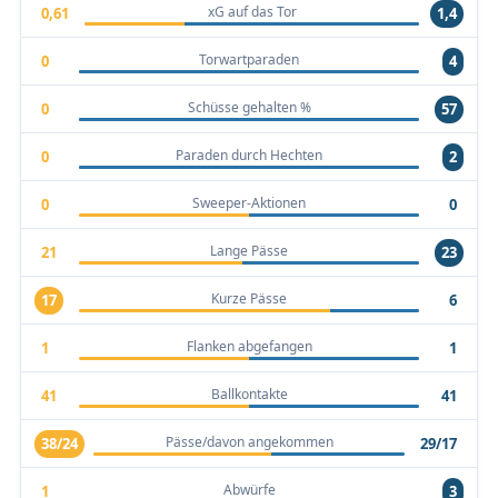
xG auf das Tor
0,61
1,4
Torwartparaden
0
4
Schüsse gehalten %
0
57
Paraden durch Hechten
0
2
Sweeper-Aktionen
0
0
Lange Pässe
21
23
Kurze Pässe
17
6
Flanken abgefangen
1
1
Ballkontakte
41
41
Pässe/davon angekommen
38/24
29/17
Abwürfe
1
3