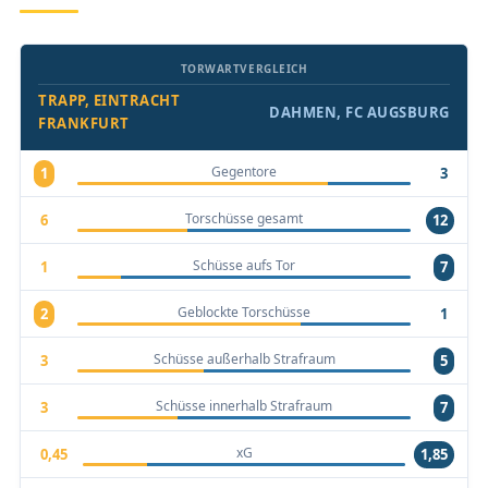
TORWARTVERGLEICH
TRAPP, EINTRACHT
DAHMEN, FC AUGSBURG
FRANKFURT
Gegentore
1
3
Torschüsse gesamt
6
12
Schüsse aufs Tor
1
7
Geblockte Torschüsse
2
1
Schüsse außerhalb Strafraum
3
5
Schüsse innerhalb Strafraum
3
7
xG
0,45
1,85