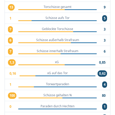
Torschüsse gesamt
13
9
Schüsse aufs Tor
1
5
Geblockte Torschüsse
7
3
Schüsse außerhalb Strafraum
6
3
Schüsse innerhalb Strafraum
7
6
xG
1,3
0,85
xG auf das Tor
0,16
0,62
Torwartparaden
1
4
Schüsse gehalten %
100
80
Paraden durch Hechten
0
1