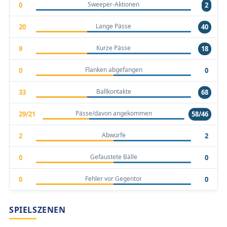
Sweeper-Aktionen
0
2
Lange Pässe
20
40
Kurze Pässe
9
18
Flanken abgefangen
0
0
Ballkontakte
33
68
Pässe/davon angekommen
29/21
58/46
Abwürfe
2
2
Gefaustete Bälle
0
0
Fehler vor Gegentor
0
0
SPIELSZENEN