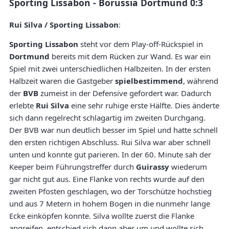
Sporting Lissabon - Borussia Dortmund 0:3
Rui Silva / Sporting Lissabon
:
Sporting Lissabon
steht vor dem Play-off-Rückspiel in
Dortmund
bereits mit dem Rücken zur Wand. Es war ein
Spiel mit zwei unterschiedlichen Halbzeiten. In der ersten
Halbzeit waren die Gastgeber
spielbestimmend
, während
der
BVB
zumeist in der Defensive gefordert war. Dadurch
erlebte
Rui Silva
eine sehr ruhige erste Hälfte. Dies änderte
sich dann regelrecht schlagartig im zweiten Durchgang.
Der BVB war nun deutlich besser im Spiel und hatte schnell
den ersten richtigen Abschluss. Rui Silva war aber schnell
unten und konnte gut parieren. In der 60. Minute sah der
Keeper beim Führungstreffer durch
Guirassy
wiederum
gar nicht gut aus. Eine Flanke von rechts wurde auf den
zweiten Pfosten geschlagen, wo der Torschütze hochstieg
und aus 7 Metern in hohem Bogen in die nunmehr lange
Ecke einköpfen konnte. Silva wollte zuerst die Flanke
angreifen, entschied sich dann aber um und wollte sich