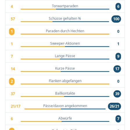
Torwartparaden
4
6
Schüsse gehalten %
57
100
Paraden durch Hechten
1
0
Sweeper-Aktionen
1
1
Lange Pässe
7
9
Kurze Pässe
14
17
Flanken abgefangen
2
0
Ballkontakte
37
39
Pässe/davon angekommen
21/17
26/21
Abwürfe
6
7