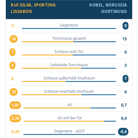
RUI SILVA, SPORTING
KOBEL, BORUSSIA
LISSABON
DORTMUND
Gegentore
3
0
Torschüsse gesamt
16
13
Schüsse aufs Tor
7
6
Geblockte Torschüsse
5
3
Schüsse außerhalb Strafraum
6
7
Schüsse innerhalb Strafraum
10
6
xG
1,81
0,7
xG auf das Tor
2,76
0,4
Gegentore - xGOT
0,24
-0,4